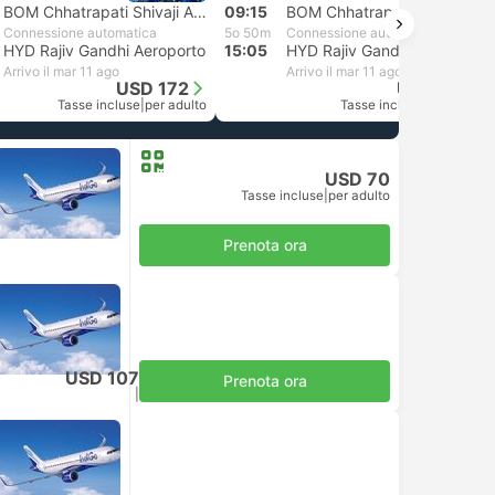
BOM Chhatrapati Shivaji Aeroporto
09:15
BOM Chhatrapati Shivaji Aeroporto
Connessione automatica
5o 50m
Connessione automatica
HYD Rajiv Gandhi Aeroporto
15:05
HYD Rajiv Gandhi Aeroporto
Arrivo il mar 11 ago
Arrivo il mar 11 ago
USD 172
USD 109
Tasse incluse
|
per adulto
Tasse incluse
|
per adulto
USD 70
Tasse incluse
|
per adulto
Prenota ora
USD 107
Prenota ora
Tasse incluse
|
per adulto