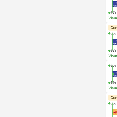
07:
Visua
Con
05:
07:
Visua
05:
10:
Visua
Con
06: