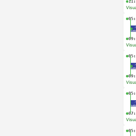
11:
Visua
05:
09:
Visua
05:
09:
Visua
05:
07:
Visua
05: