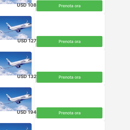
USD 108
Prenota ora
Tasse incluse
|
per adulto
USD 127
Prenota ora
Tasse incluse
|
per adulto
USD 132
Prenota ora
Tasse incluse
|
per adulto
USD 194
Prenota ora
Tasse incluse
|
per adulto