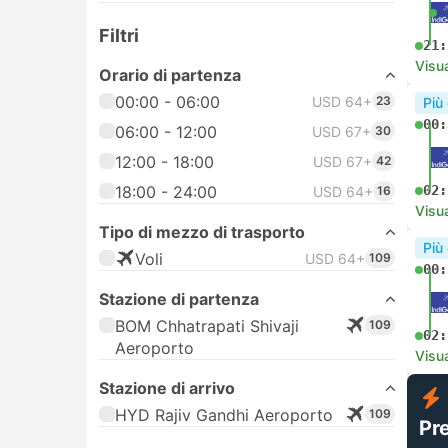
Filtri
21:
Visua
Orario di partenza
00:00 - 06:00
USD 64+
23
Più
00:
06:00 - 12:00
USD 67+
30
12:00 - 18:00
USD 67+
42
18:00 - 24:00
02:
USD 64+
16
Visua
Tipo di mezzo di trasporto
Più
Voli
USD 64+
109
00:
Stazione di partenza
BOM Chhatrapati Shivaji
109
02:
Aeroporto
Visua
Stazione di arrivo
HYD Rajiv Gandhi Aeroporto
109
Pr