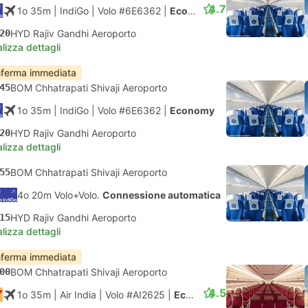
4.7
1o 35m
| IndiGo
|
Volo #6E6362
|
Economy
20
HYD Rajiv Gandhi Aeroporto
lizza dettagli
ferma immediata
45
BOM Chhatrapati Shivaji Aeroporto
1o 35m
| IndiGo
|
Volo #6E6362
|
Economy
20
HYD Rajiv Gandhi Aeroporto
lizza dettagli
55
BOM Chhatrapati Shivaji Aeroporto
4o 20m Volo+Volo.
Connessione automatica
15
HYD Rajiv Gandhi Aeroporto
lizza dettagli
ferma immediata
00
BOM Chhatrapati Shivaji Aeroporto
4.5
1o 35m
| Air India
|
Volo #AI2625
|
Economy