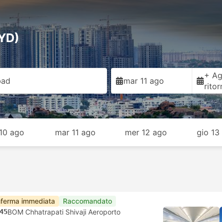
HYD)
+ Ag
bad
mar 11 ago
rito
 10 ago
mar 11 ago
mer 12 ago
gio 13
ferma immediata
Raccomandato
45
BOM Chhatrapati Shivaji Aeroporto