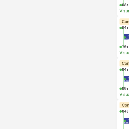
08:
Visua
Con
04:
10:
Visua
Con
04:
09:
Visua
Con
04: