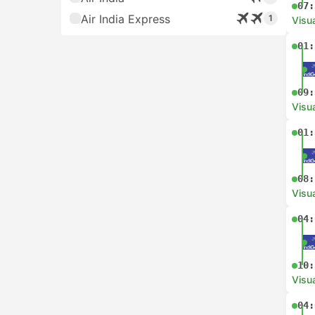
07:
Air India Express
1
Visua
01:
09:
Visua
01:
08:
Visua
04:
10:
Visua
04: