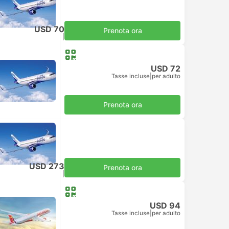
USD 70
Prenota ora
Tasse incluse
|
per adulto
USD 72
Tasse incluse
|
per adulto
Prenota ora
USD 273
Prenota ora
Tasse incluse
|
per adulto
USD 94
Tasse incluse
|
per adulto