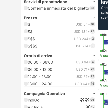
la
Servizi di prenotazione
Con
Conferma immediata del biglietto
38
sull
scel
Prezzo
$
USD 64+
81
$$
USD 134+
25
00:
$$$
USD 204+
2
$$$$
USD 274+
1
02:
Orario di arrivo
Visua
00:00 - 06:00
USD 64+
6
01:
06:00 - 12:00
USD 71+
29
12:00 - 18:00
USD 67+
25
07:
18:00 - 24:00
USD 64+
49
Visua
Compagnia Operativa
01:
IndiGo
96
Air India
12