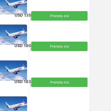
USD 135
Prenota ora
Tasse incluse
|
per adulto
USD 190
Prenota ora
Tasse incluse
|
per adulto
USD 183
Prenota ora
Tasse incluse
|
per adulto