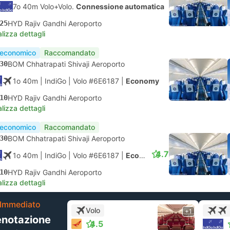
7o 40m Volo+Volo.
Connessione automatica
25
HYD Rajiv Gandhi Aeroporto
lizza dettagli
 economico
Raccomandato
30
BOM Chhatrapati Shivaji Aeroporto
1o 40m
| IndiGo
|
Volo #6E6187
|
Economy
10
HYD Rajiv Gandhi Aeroporto
lizza dettagli
 economico
Raccomandato
30
BOM Chhatrapati Shivaji Aeroporto
4.7
1o 40m
| IndiGo
|
Volo #6E6187
|
Economy
10
HYD Rajiv Gandhi Aeroporto
lizza dettagli
Immediato
Volo
+1
enotazione
4.5