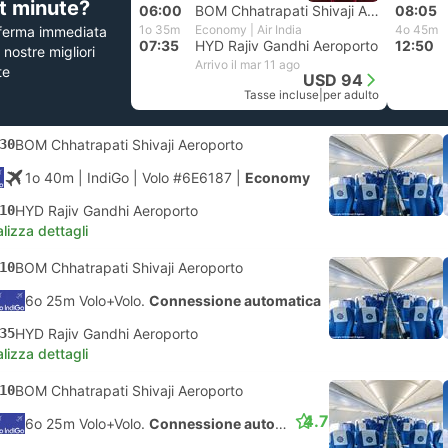
st minute?
06:00
BOM Chhatrapati Shivaji Aeroporto
08:05
1o 35m
Economy | Air India
4o 45m
ferma immediata
07:35
HYD Rajiv Gandhi Aeroporto
12:50
e nostre migliori
Arrivo il mar 11 ago
te
USD 94
Tasse incluse
|
per adulto
30
BOM Chhatrapati Shivaji Aeroporto
1o 40m
| IndiGo
|
Volo #6E6187
|
Economy
10
HYD Rajiv Gandhi Aeroporto
lizza dettagli
10
BOM Chhatrapati Shivaji Aeroporto
6o 25m Volo+Volo.
Connessione automatica
35
HYD Rajiv Gandhi Aeroporto
lizza dettagli
10
BOM Chhatrapati Shivaji Aeroporto
4.7
6o 25m Volo+Volo.
Connessione automatica