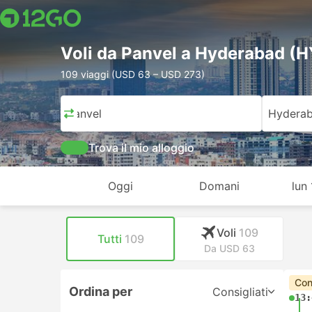
Voli da Panvel a Hyderabad (
109 viaggi (USD 63 – USD 273)
Panvel
Hydera
Trova il mio alloggio
Oggi
Domani
lun
Voli
109
Tutti
109
Da USD 63
Con
Ordina per
Consigliati
13: