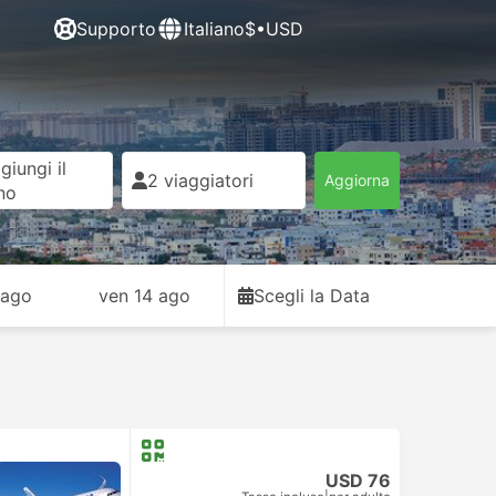
Supporto
Italiano
$•USD
giungi il
2 viaggiatori
Aggiorna
rno
 ago
ven 14 ago
Scegli la Data
USD 76