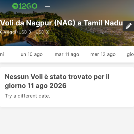
Voli da Nagpur (NAG) a Tamil Nadu
0 viaggi (USD 0 – USD 0)
ni
lun 10 ago
mar 11 ago
mer 12 ago
gio
Nessun Voli è stato trovato per il
giorno 11 ago 2026
Try a different date.