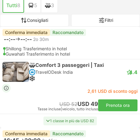
Tutti
8
5
3
Consigliati
Filtri
Conferma immediata
Raccomandato
--:--
--:--
2o 30m
Shillong Trasferimento in hotel
Guwahati Trasferimento in hotel
Comfort 3 passeggeri | Taxi
4.4
TravelODesk India
2,61 USD di sconto oggi
USD 49
USD 52
Prenota ora
Tasse incluse
|
veicolo, tutto incluso
1 classe in più da USD 82
Conferma immediata
Raccomandato