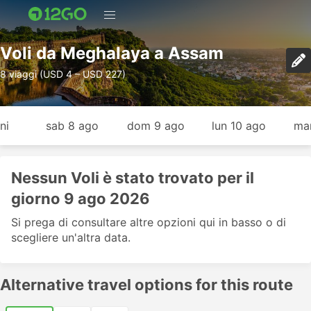
Voli da Meghalaya a Assam
8 viaggi (USD 4 – USD 227)
ni
sab 8 ago
dom 9 ago
lun 10 ago
mar
Nessun Voli è stato trovato per il
giorno 9 ago 2026
Si prega di consultare altre opzioni qui in basso o di
scegliere un'altra data.
Alternative travel options for this route