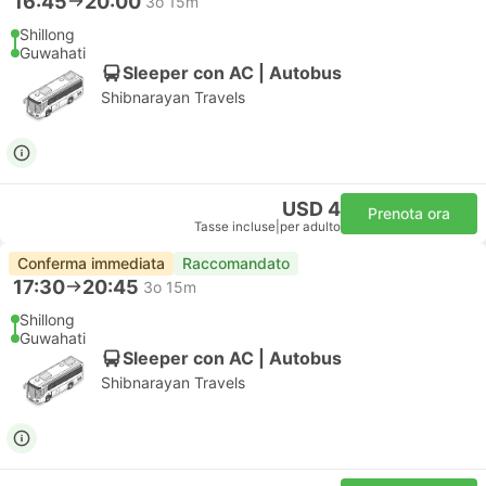
16:45
20:00
3o 15m
Shillong
Guwahati
Sleeper con AC | Autobus
Shibnarayan Travels
USD 4
Prenota ora
Tasse incluse
|
per adulto
Conferma immediata
Raccomandato
17:30
20:45
3o 15m
Shillong
Guwahati
Sleeper con AC | Autobus
Shibnarayan Travels