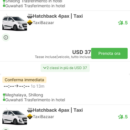
Shillong Trasferimento in hotel
Guwahati Trasferimento in hotel
Hatchback 4pax | Taxi
4.5
TaxiBazaar
USD 37
Prenota ora
Tasse incluse
|
veicolo, tutto incluso
2 classi in più da USD 37
Conferma immediata
--:--
--:--
1o 13m
Meghalaya, Shillong
Guwahati Trasferimento in hotel
Hatchback 4pax | Taxi
4.5
TaxiBazaar