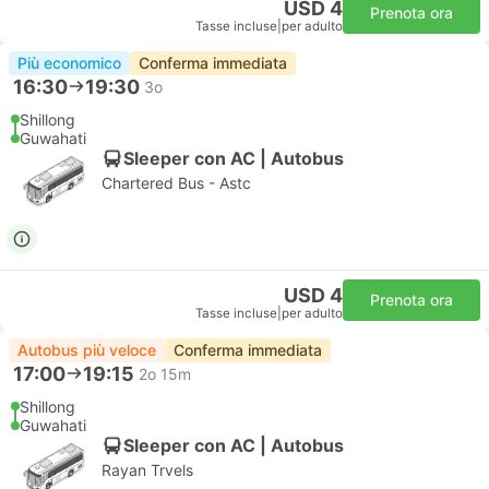
USD 4
Prenota ora
Tasse incluse
|
per adulto
Più economico
Conferma immediata
16:30
19:30
3o
Shillong
Guwahati
Sleeper con AC | Autobus
Chartered Bus - Astc
USD 4
Prenota ora
Tasse incluse
|
per adulto
Autobus più veloce
Conferma immediata
17:00
19:15
2o 15m
Shillong
Guwahati
Sleeper con AC | Autobus
Rayan Trvels