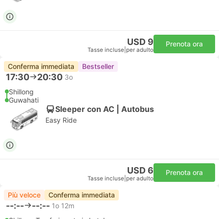
USD 9
Prenota ora
Tasse incluse
|
per adulto
Conferma immediata
Bestseller
17:30
20:30
3o
Shillong
Guwahati
Sleeper con AC | Autobus
Easy Ride
USD 6
Prenota ora
Tasse incluse
|
per adulto
Più veloce
Conferma immediata
--:--
--:--
1o 12m