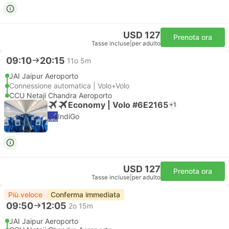
USD 127
Prenota ora
Tasse incluse
|
per adulto
09:10
20:15
11o 5m
JAI Jaipur Aeroporto
Connessione automatica | Volo+Volo
CCU Netaji Chandra Aeroporto
Economy | Volo #6E2165
+1
IndiGo
USD 127
Prenota ora
Tasse incluse
|
per adulto
Più veloce
Conferma immediata
09:50
12:05
2o 15m
JAI Jaipur Aeroporto