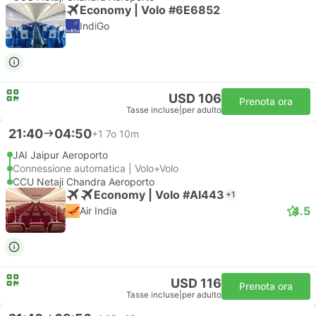
Economy | Volo #6E6852
IndiGo
USD 106
Prenota ora
Tasse incluse
|
per adulto
21:40
04:50
+1
7o 10m
JAI Jaipur Aeroporto
Connessione automatica | Volo+Volo
CCU Netaji Chandra Aeroporto
Economy | Volo #AI443
+1
4.5
Air India
USD 116
Prenota ora
Tasse incluse
|
per adulto