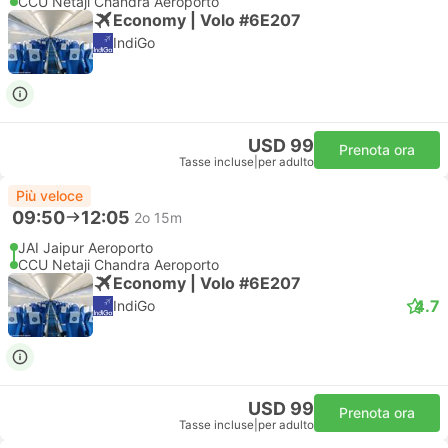
CCU Netaji Chandra Aeroporto
Economy | Volo #6E207
IndiGo
USD 99
Prenota ora
Tasse incluse
|
per adulto
Più veloce
09:50
12:05
2o 15m
JAI Jaipur Aeroporto
CCU Netaji Chandra Aeroporto
Economy | Volo #6E207
4.7
IndiGo
USD 99
Prenota ora
Tasse incluse
|
per adulto