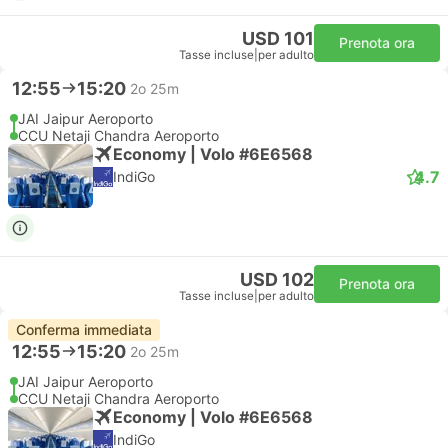
USD 101
Prenota ora
Tasse incluse
|
per adulto
12:55
15:20
2o 25m
JAI Jaipur Aeroporto
CCU Netaji Chandra Aeroporto
Economy | Volo #6E6568
4.7
IndiGo
USD 102
Prenota ora
Tasse incluse
|
per adulto
Conferma immediata
12:55
15:20
2o 25m
JAI Jaipur Aeroporto
CCU Netaji Chandra Aeroporto
Economy | Volo #6E6568
IndiGo