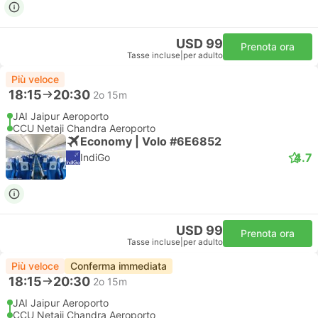
USD 99
Prenota ora
Tasse incluse
|
per adulto
Più veloce
18:15
20:30
2o 15m
JAI Jaipur Aeroporto
CCU Netaji Chandra Aeroporto
Economy | Volo #6E6852
4.7
IndiGo
USD 99
Prenota ora
Tasse incluse
|
per adulto
Più veloce
Conferma immediata
18:15
20:30
2o 15m
JAI Jaipur Aeroporto
CCU Netaji Chandra Aeroporto