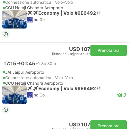
Connessione automatica | Volo+Volo
CCU Netaji Chandra Aeroporto
Economy | Volo #6E6492
+1
IndiGo
USD 107
Prenota ora
Tasse incluse
|
per adulto
17:15
01:45
+1
8o 30m
JAI Jaipur Aeroporto
Connessione automatica | Volo+Volo
CCU Netaji Chandra Aeroporto
Economy | Volo #6E6492
+1
4.7
IndiGo
USD 107
Prenota ora