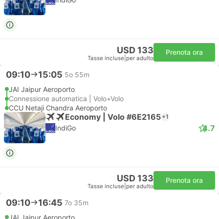
USD 133
Prenota ora
Tasse incluse
|
per adulto
09:10
15:05
5o 55m
JAI Jaipur Aeroporto
Connessione automatica | Volo+Volo
CCU Netaji Chandra Aeroporto
Economy | Volo #6E2165
+1
4.7
IndiGo
USD 133
Prenota ora
Tasse incluse
|
per adulto
09:10
16:45
7o 35m
JAI Jaipur Aeroporto