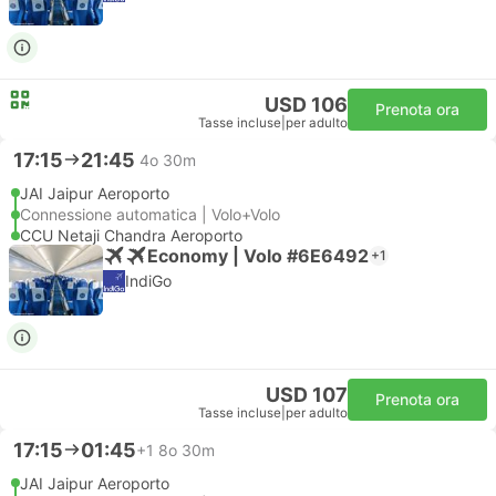
USD 106
Prenota ora
Tasse incluse
|
per adulto
17:15
21:45
4o 30m
JAI Jaipur Aeroporto
Connessione automatica | Volo+Volo
CCU Netaji Chandra Aeroporto
Economy | Volo #6E6492
+1
IndiGo
USD 107
Prenota ora
Tasse incluse
|
per adulto
17:15
01:45
+1
8o 30m
JAI Jaipur Aeroporto