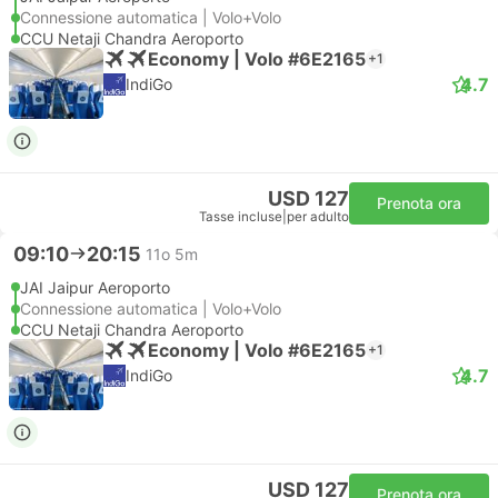
Connessione automatica | Volo+Volo
CCU Netaji Chandra Aeroporto
Economy | Volo #6E2165
+1
4.7
IndiGo
USD 127
Prenota ora
Tasse incluse
|
per adulto
09:10
20:15
11o 5m
JAI Jaipur Aeroporto
Connessione automatica | Volo+Volo
CCU Netaji Chandra Aeroporto
Economy | Volo #6E2165
+1
4.7
IndiGo
USD 127
Prenota ora