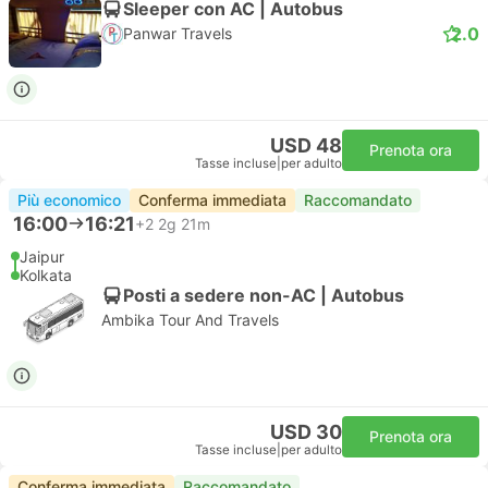
Sleeper con AC | Autobus
2.0
Panwar Travels
USD 48
Prenota ora
Tasse incluse
|
per adulto
Più economico
Conferma immediata
Raccomandato
16:00
16:21
+2
2g 21m
Jaipur
Kolkata
Posti a sedere non-AC | Autobus
Ambika Tour And Travels
USD 30
Prenota ora
Tasse incluse
|
per adulto
Conferma immediata
Raccomandato