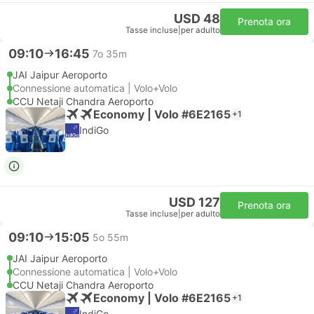
USD 48
Prenota ora
Tasse incluse
|
per adulto
09:10
16:45
7o 35m
JAI Jaipur Aeroporto
Connessione automatica | Volo+Volo
CCU Netaji Chandra Aeroporto
Economy | Volo #6E2165
+1
IndiGo
USD 127
Prenota ora
Tasse incluse
|
per adulto
09:10
15:05
5o 55m
JAI Jaipur Aeroporto
Connessione automatica | Volo+Volo
CCU Netaji Chandra Aeroporto
Economy | Volo #6E2165
+1
IndiGo