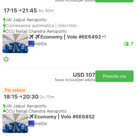
Tasse incluse
|
per adulto
17:15
21:45
4o 30m
JAI Jaipur Aeroporto
Connessione automatica | Volo+Volo
CCU Netaji Chandra Aeroporto
Economy | Volo #6E6492
+1
4.7
IndiGo
USD 107
Prenota ora
Tasse incluse
|
per adulto
Più veloce
18:15
20:30
2o 15m
JAI Jaipur Aeroporto
CCU Netaji Chandra Aeroporto
Economy | Volo #6E6852
IndiGo