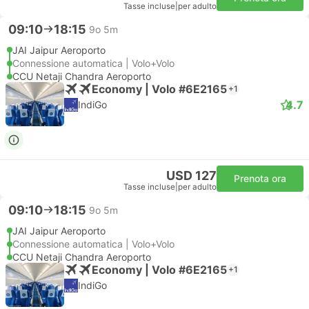
Tasse incluse
|
per adulto
09:10
18:15
9o 5m
JAI Jaipur Aeroporto
Connessione automatica | Volo+Volo
CCU Netaji Chandra Aeroporto
Economy | Volo #6E2165
+1
4.7
IndiGo
USD 127
Prenota ora
Tasse incluse
|
per adulto
09:10
18:15
9o 5m
JAI Jaipur Aeroporto
Connessione automatica | Volo+Volo
CCU Netaji Chandra Aeroporto
Economy | Volo #6E2165
+1
IndiGo