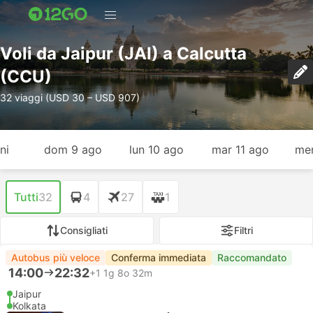
Voli da Jaipur (JAI) a Calcutta
(CCU)
32 viaggi (USD 30 – USD 907)
ni
dom 9 ago
lun 10 ago
mar 11 ago
mer
Tutti
32
4
27
1
Consigliati
Filtri
Autobus più veloce
Conferma immediata
Raccomandato
14:00
22:32
+1
1g 8o 32m
Jaipur
Kolkata