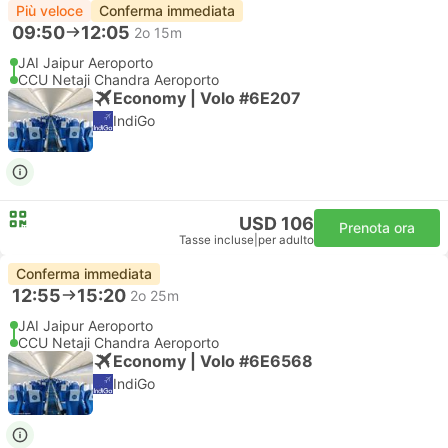
Più veloce
Conferma immediata
09:50
12:05
2o 15m
JAI Jaipur Aeroporto
CCU Netaji Chandra Aeroporto
Economy | Volo #6E207
IndiGo
USD 106
Prenota ora
Tasse incluse
|
per adulto
Conferma immediata
12:55
15:20
2o 25m
JAI Jaipur Aeroporto
CCU Netaji Chandra Aeroporto
Economy | Volo #6E6568
IndiGo