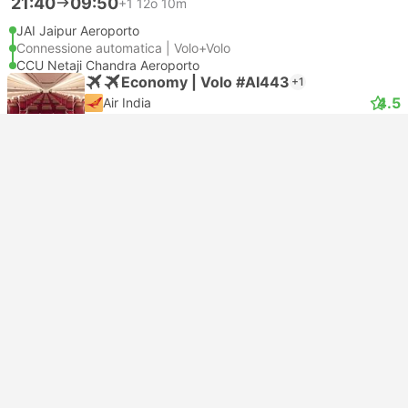
21:40
09:50
+1
12o 10m
JAI Jaipur Aeroporto
Connessione automatica | Volo+Volo
CCU Netaji Chandra Aeroporto
Economy | Volo #AI443
+1
4.5
Air India
USD 116
Prenota ora
Tasse incluse
|
per adulto
22:25
07:00
+1
8o 35m
JAI Jaipur Aeroporto
Connessione automatica | Volo+Volo
CCU Netaji Chandra Aeroporto
Economy | Volo #6E2376
+1
IndiGo