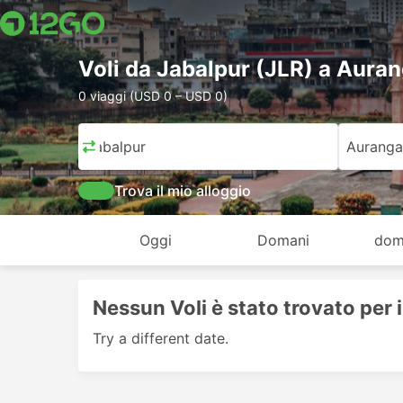
Voli da Jabalpur (JLR) a Aura
0 viaggi (USD 0 – USD 0)
Jabalpur
Aurang
Trova il mio alloggio
Oggi
Domani
dom
Nessun Voli è stato trovato per 
Try a different date.