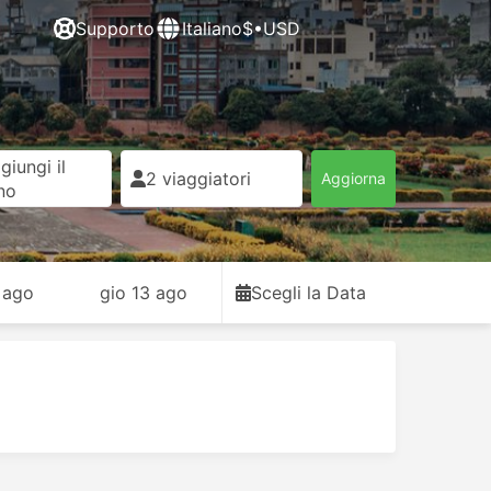
Supporto
Italiano
$•USD
giungi il
2 viaggiatori
Aggiorna
rno
 ago
gio 13 ago
Scegli la Data