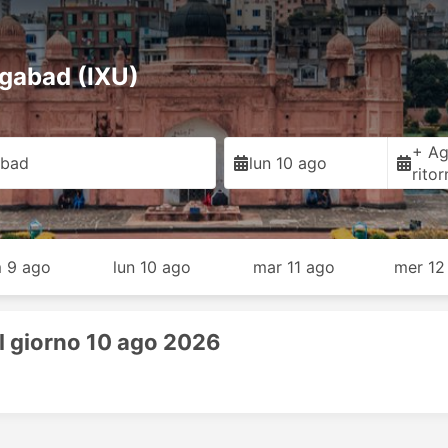
ngabad (IXU)
+ Ag
abad
lun 10 ago
rito
 9 ago
lun 10 ago
mar 11 ago
mer 12
il giorno 10 ago 2026