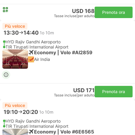
USD 168
Prenota ora
Tasse incluse
|
per adulto
Più veloce
13:30
14:40
1o 10m
HYD Rajiv Gandhi Aeroporto
TIR Tirupati International Airport
Economy | Volo #AI2859
Air India
USD 171
Prenota ora
Tasse incluse
|
per adulto
Più veloce
19:10
20:20
1o 10m
HYD Rajiv Gandhi Aeroporto
TIR Tirupati International Airport
Economy | Volo #6E6565