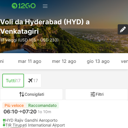
Voli da Hyderabad (HYD) a
Venkatagiri
17 viaggi (USD 105 – USD 233)
ni
mar 11 ago
mer 12 ago
gio 13 ago
ven
Tutti
17
17
Consigliati
Filtri
Più veloce
Raccomandato
06:10
07:20
1o 10m
HYD Rajiv Gandhi Aeroporto
TIR Tirupati International Airport