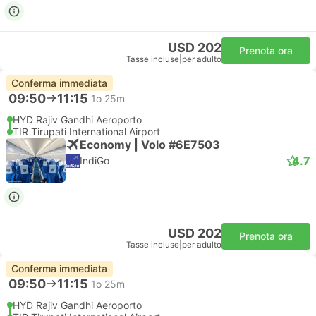
USD 202
Prenota ora
Tasse incluse
|
per adulto
Conferma immediata
09:50
11:15
1o 25m
HYD Rajiv Gandhi Aeroporto
TIR Tirupati International Airport
Economy | Volo #6E7503
4.7
IndiGo
USD 202
Prenota ora
Tasse incluse
|
per adulto
Conferma immediata
09:50
11:15
1o 25m
HYD Rajiv Gandhi Aeroporto