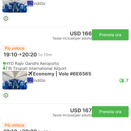
IndiGo
USD 166
Prenota ora
Tasse incluse
|
per adulto
Più veloce
19:10
20:20
1o 10m
HYD Rajiv Gandhi Aeroporto
TIR Tirupati International Airport
Economy | Volo #6E6565
4.7
IndiGo
USD 167
Prenota ora
Tasse incluse
|
per adulto
Più veloce