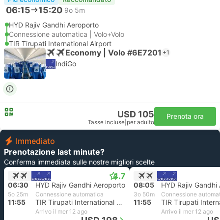
06:15
15:20
9o 5m
HYD Rajiv Gandhi Aeroporto
Connessione automatica | Volo+Volo
TIR Tirupati International Airport
Economy | Volo #6E7201
+1
IndiGo
USD 105
Prenota ora
Tasse incluse
|
per adulto
Immediato
Prenotazione last minute?
Conferma immediata sulle nostre migliori scelte
4.7
06:30
HYD Rajiv Gandhi Aeroporto
08:05
HYD Rajiv Gandhi 
5o 25m
Connessione automatica
3o 50m
Connessione automa
11:55
TIR Tirupati International Airport
11:55
Arrivo il mer 12 ago
Arrivo il mer 12 ago