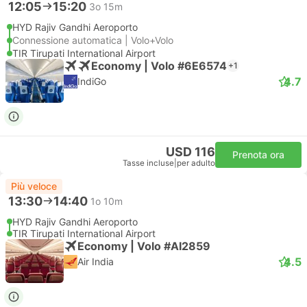
12:05
15:20
3o 15m
HYD Rajiv Gandhi Aeroporto
Connessione automatica | Volo+Volo
TIR Tirupati International Airport
Economy | Volo #6E6574
+1
4.7
IndiGo
USD 116
Prenota ora
Tasse incluse
|
per adulto
Più veloce
13:30
14:40
1o 10m
HYD Rajiv Gandhi Aeroporto
TIR Tirupati International Airport
Economy | Volo #AI2859
4.5
Air India