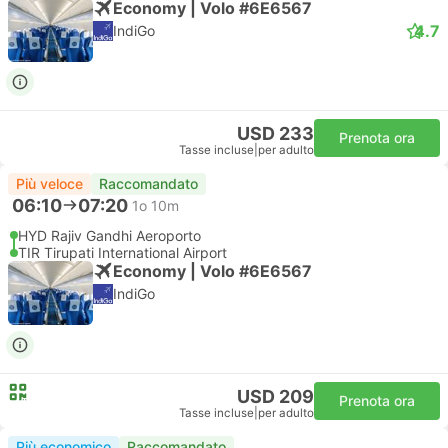
Economy | Volo #6E6567
4.7
IndiGo
USD 233
Prenota ora
Tasse incluse
|
per adulto
Più veloce
Raccomandato
06:10
07:20
1o 10m
HYD Rajiv Gandhi Aeroporto
TIR Tirupati International Airport
Economy | Volo #6E6567
IndiGo
USD 209
Prenota ora
Tasse incluse
|
per adulto
Più economico
Raccomandato