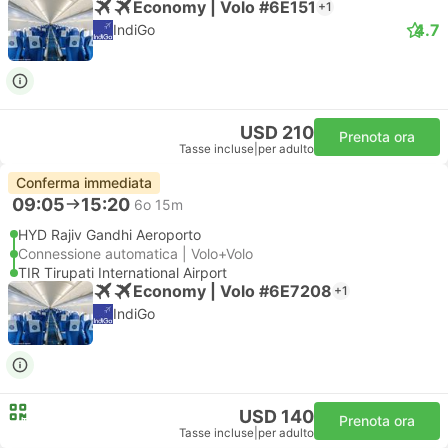
Economy | Volo #6E151
+1
4.7
IndiGo
USD 210
Prenota ora
Tasse incluse
|
per adulto
Conferma immediata
09:05
15:20
6o 15m
HYD Rajiv Gandhi Aeroporto
Connessione automatica | Volo+Volo
TIR Tirupati International Airport
Economy | Volo #6E7208
+1
IndiGo
USD 140
Prenota ora
Tasse incluse
|
per adulto