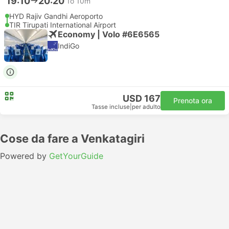
19:10
20:20
1o 10m
HYD Rajiv Gandhi Aeroporto
TIR Tirupati International Airport
Economy | Volo #6E6565
IndiGo
USD 167
Prenota ora
Tasse incluse
|
per adulto
Cose da fare a Venkatagiri
Powered by
GetYourGuide