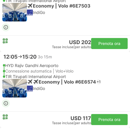
TIR Tirupati International Airport
Economy | Volo #6E7503
IndiGo
USD 202
Prenota ora
Tasse incluse
|
per adulto
12:05
15:20
3o 15m
HYD Rajiv Gandhi Aeroporto
Connessione automatica | Volo+Volo
TIR Tirupati International Airport
Economy | Volo #6E6574
+1
IndiGo
USD 117
Prenota ora
Tasse incluse
|
per adulto