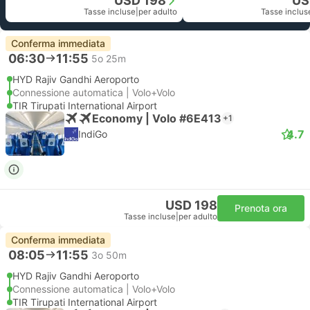
USD 198
US
Tasse incluse
|
per adulto
Tasse inclus
Conferma immediata
06:30
11:55
5o 25m
HYD Rajiv Gandhi Aeroporto
Connessione automatica | Volo+Volo
TIR Tirupati International Airport
Economy | Volo #6E413
+1
4.7
IndiGo
USD 198
Prenota ora
Tasse incluse
|
per adulto
Conferma immediata
08:05
11:55
3o 50m
HYD Rajiv Gandhi Aeroporto
Connessione automatica | Volo+Volo
TIR Tirupati International Airport