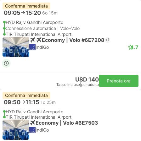
Conferma immediata
09:05
15:20
6o 15m
HYD Rajiv Gandhi Aeroporto
Connessione automatica | Volo+Volo
TIR Tirupati International Airport
Economy | Volo #6E7208
+1
4.7
IndiGo
USD 140
Prenota ora
Tasse incluse
|
per adulto
Conferma immediata
09:50
11:15
1o 25m
HYD Rajiv Gandhi Aeroporto
TIR Tirupati International Airport
Economy | Volo #6E7503
IndiGo