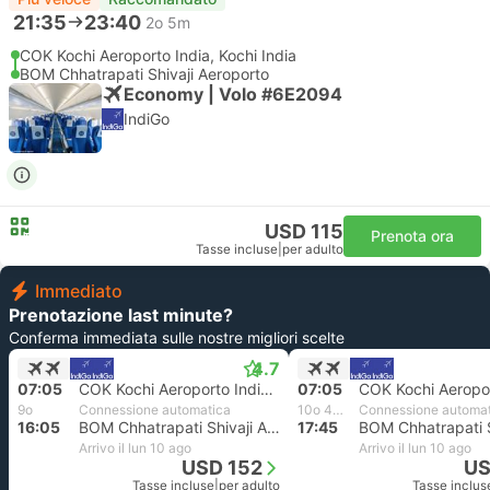
21:35
23:40
2o 5m
COK Kochi Aeroporto India, Kochi India
BOM Chhatrapati Shivaji Aeroporto
Economy | Volo #6E2094
IndiGo
USD 115
Prenota ora
Tasse incluse
|
per adulto
Immediato
Prenotazione last minute?
Conferma immediata sulle nostre migliori scelte
4.7
07:05
COK Kochi Aeroporto India, Kochi India
07:05
9o
Connessione automatica
10o 40m
Connessione automa
16:05
BOM Chhatrapati Shivaji Aeroporto
17:45
Arrivo il lun 10 ago
Arrivo il lun 10 ago
USD 152
US
Tasse incluse
|
per adulto
Tasse inclus