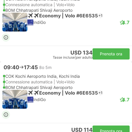
Connessione automatica | Volo+Volo
BOM Chhatrapati Shivaji Aeroporto
Economy | Volo #6E6535
+1
4.7
IndiGo
USD 134
Prenota ora
Tasse incluse
|
per adulto
09:40
17:45
8o 5m
COK Kochi Aeroporto India, Kochi India
Connessione automatica | Volo+Volo
BOM Chhatrapati Shivaji Aeroporto
Economy | Volo #6E6535
+1
4.7
IndiGo
USD 114
Prenota ora