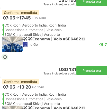
USD 152
Prenota ora
Tasse incluse
|
per adulto
Conferma immediata
07:05
17:45
10o 40m
COK Kochi Aeroporto India, Kochi India
Connessione automatica | Volo+Volo
BOM Chhatrapati Shivaji Aeroporto
Economy | Volo #6E6482
+1
4.7
IndiGo
USD 131
Prenota ora
Tasse incluse
|
per adulto
Conferma immediata
07:05
13:20
6o 15m
COK Kochi Aeroporto India, Kochi India
Connessione automatica | Volo+Volo
BOM Chhatrapati Shivaji Aeroporto
Economy | Volo #6E6482
+1