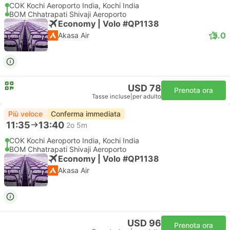
COK Kochi Aeroporto India, Kochi India
BOM Chhatrapati Shivaji Aeroporto
Economy | Volo #QP1138
5.0
Akasa Air
USD 78
Prenota ora
Tasse incluse
|
per adulto
Più veloce
Conferma immediata
11:35
13:40
2o 5m
COK Kochi Aeroporto India, Kochi India
BOM Chhatrapati Shivaji Aeroporto
Economy | Volo #QP1138
Akasa Air
USD 96
Prenota ora