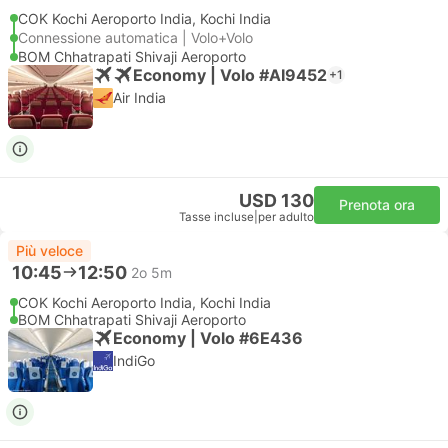
COK Kochi Aeroporto India, Kochi India
Connessione automatica | Volo+Volo
BOM Chhatrapati Shivaji Aeroporto
Economy | Volo #AI9452
+1
Air India
USD 130
Prenota ora
Tasse incluse
|
per adulto
Più veloce
10:45
12:50
2o 5m
COK Kochi Aeroporto India, Kochi India
BOM Chhatrapati Shivaji Aeroporto
Economy | Volo #6E436
IndiGo