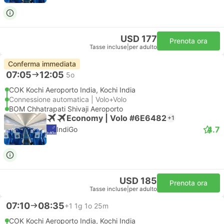
USD 177
Prenota ora
Tasse incluse
|
per adulto
Conferma immediata
07:05
12:05
5o
COK Kochi Aeroporto India, Kochi India
Connessione automatica | Volo+Volo
BOM Chhatrapati Shivaji Aeroporto
Economy | Volo #6E6482
+1
4.7
IndiGo
USD 185
Prenota ora
Tasse incluse
|
per adulto
07:10
08:35
+1
1g 1o 25m
COK Kochi Aeroporto India, Kochi India