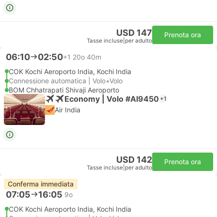
USD 147
Prenota ora
Tasse incluse
|
per adulto
06:10
02:50
+1
20o 40m
COK Kochi Aeroporto India, Kochi India
Connessione automatica | Volo+Volo
BOM Chhatrapati Shivaji Aeroporto
Economy | Volo #AI9450
+1
Air India
USD 142
Prenota ora
Tasse incluse
|
per adulto
Conferma immediata
07:05
16:05
9o
COK Kochi Aeroporto India, Kochi India