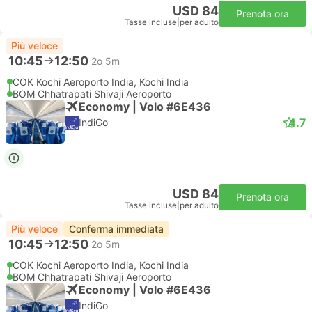
USD 84
Prenota ora
Tasse incluse
|
per adulto
Più veloce
10:45
12:50
2o 5m
COK Kochi Aeroporto India, Kochi India
BOM Chhatrapati Shivaji Aeroporto
Economy | Volo #6E436
4.7
IndiGo
USD 84
Prenota ora
Tasse incluse
|
per adulto
Più veloce
Conferma immediata
10:45
12:50
2o 5m
COK Kochi Aeroporto India, Kochi India
BOM Chhatrapati Shivaji Aeroporto
Economy | Volo #6E436
IndiGo