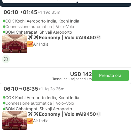
06:10
01:45
+1
19o 35m
COK Kochi Aeroporto India, Kochi India
Connessione automatica | Volo+Volo
BOM Chhatrapati Shivaji Aeroporto
Economy | Volo #AI9450
+1
Air India
USD 142
Prenota ora
Tasse incluse
|
per adulto
06:10
08:35
+1
1g 2o 25m
COK Kochi Aeroporto India, Kochi India
Connessione automatica | Volo+Volo
BOM Chhatrapati Shivaji Aeroporto
Economy | Volo #AI9450
+1
Air India