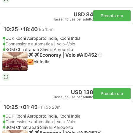
USD 84
Prenota ora
Tasse incluse
|
per adulto
10:25
18:40
8o 15m
COK Kochi Aeroporto India, Kochi India
Connessione automatica | Volo+Volo
BOM Chhatrapati Shivaji Aeroporto
Economy | Volo #AI9452
+1
Air India
USD 138
Prenota ora
Tasse incluse
|
per adulto
10:25
01:45
+1
15o 20m
COK Kochi Aeroporto India, Kochi India
Connessione automatica | Volo+Volo
BOM Chhatrapati Shivaji Aeroporto
Economy | Volo #AI9452
+1