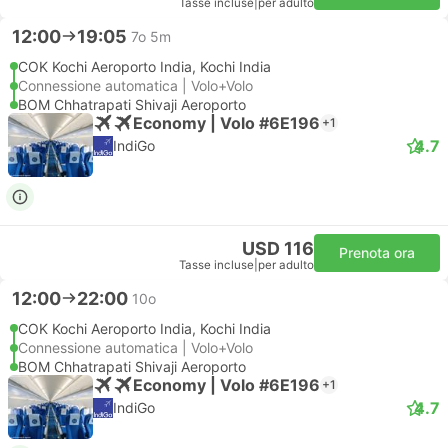
Tasse incluse
|
per adulto
12:00
19:05
7o 5m
COK Kochi Aeroporto India, Kochi India
Connessione automatica | Volo+Volo
BOM Chhatrapati Shivaji Aeroporto
Economy | Volo #6E196
+1
4.7
IndiGo
USD 116
Prenota ora
Tasse incluse
|
per adulto
12:00
22:00
10o
COK Kochi Aeroporto India, Kochi India
Connessione automatica | Volo+Volo
BOM Chhatrapati Shivaji Aeroporto
Economy | Volo #6E196
+1
4.7
IndiGo