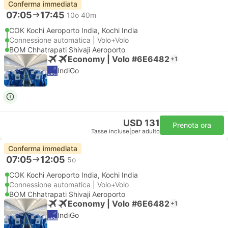
Conferma immediata
07:05
17:45
10o 40m
COK Kochi Aeroporto India, Kochi India
Connessione automatica | Volo+Volo
BOM Chhatrapati Shivaji Aeroporto
Economy | Volo #6E6482
+1
IndiGo
USD 131
Prenota ora
Tasse incluse
|
per adulto
Conferma immediata
07:05
12:05
5o
COK Kochi Aeroporto India, Kochi India
Connessione automatica | Volo+Volo
BOM Chhatrapati Shivaji Aeroporto
Economy | Volo #6E6482
+1
IndiGo