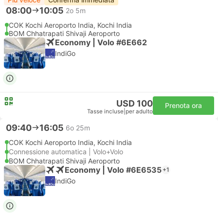
08:00
10:05
2o 5m
COK Kochi Aeroporto India, Kochi India
BOM Chhatrapati Shivaji Aeroporto
Economy | Volo #6E662
IndiGo
USD 100
Prenota ora
Tasse incluse
|
per adulto
09:40
16:05
6o 25m
COK Kochi Aeroporto India, Kochi India
Connessione automatica | Volo+Volo
BOM Chhatrapati Shivaji Aeroporto
Economy | Volo #6E6535
+1
IndiGo