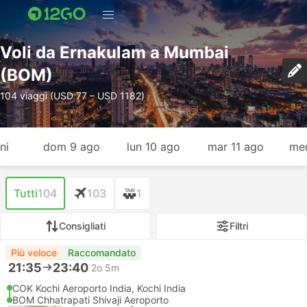
Voli da Ernakulam a Mumbai
(BOM)
104 viaggi (USD 77 – USD 1182)
ni
dom 9 ago
lun 10 ago
mar 11 ago
mer
Tutti
104
103
1
Consigliati
Filtri
Più veloce
Raccomandato
21:35
23:40
2o 5m
COK Kochi Aeroporto India, Kochi India
BOM Chhatrapati Shivaji Aeroporto