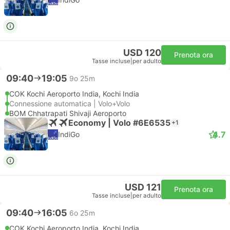
USD 120
Prenota ora
Tasse incluse
|
per adulto
09:40
19:05
9o 25m
COK Kochi Aeroporto India, Kochi India
Connessione automatica | Volo+Volo
BOM Chhatrapati Shivaji Aeroporto
Economy | Volo #6E6535
+1
4.7
IndiGo
USD 121
Prenota ora
Tasse incluse
|
per adulto
09:40
16:05
6o 25m
COK Kochi Aeroporto India, Kochi India