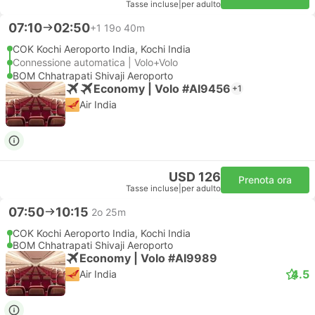
Tasse incluse
|
per adulto
07:10
02:50
+1
19o 40m
COK Kochi Aeroporto India, Kochi India
Connessione automatica | Volo+Volo
BOM Chhatrapati Shivaji Aeroporto
Economy | Volo #AI9456
+1
Air India
USD 126
Prenota ora
Tasse incluse
|
per adulto
07:50
10:15
2o 25m
COK Kochi Aeroporto India, Kochi India
BOM Chhatrapati Shivaji Aeroporto
Economy | Volo #AI9989
4.5
Air India