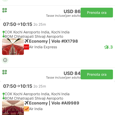
USD 86
Prenota ora
Tasse incluse
|
per adulto
07:50
10:15
2o 25m
COK Kochi Aeroporto India, Kochi India
BOM Chhatrapati Shivaji Aeroporto
Economy | Volo #IX1798
4.3
Air India Express
USD 84
Prenota ora
Tasse incluse
|
per adulto
07:50
10:15
2o 25m
COK Kochi Aeroporto India, Kochi India
BOM Chhatrapati Shivaji Aeroporto
Economy | Volo #AI9989
Air India