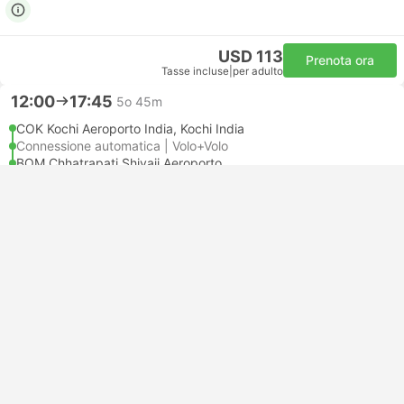
USD 113
Prenota ora
Tasse incluse
|
per adulto
12:00
17:45
5o 45m
COK Kochi Aeroporto India, Kochi India
Connessione automatica | Volo+Volo
BOM Chhatrapati Shivaji Aeroporto
Economy | Volo #6E196
+1
4.7
IndiGo
USD 111
Prenota ora
Tasse incluse
|
per adulto
12:00
16:05
4o 5m
COK Kochi Aeroporto India, Kochi India
Connessione automatica | Volo+Volo
BOM Chhatrapati Shivaji Aeroporto