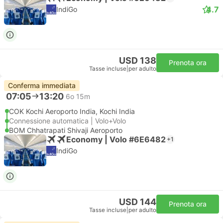
4.7
IndiGo
USD 138
Prenota ora
Tasse incluse
|
per adulto
Conferma immediata
07:05
13:20
6o 15m
COK Kochi Aeroporto India, Kochi India
Connessione automatica | Volo+Volo
BOM Chhatrapati Shivaji Aeroporto
Economy | Volo #6E6482
+1
IndiGo
USD 144
Prenota ora
Tasse incluse
|
per adulto