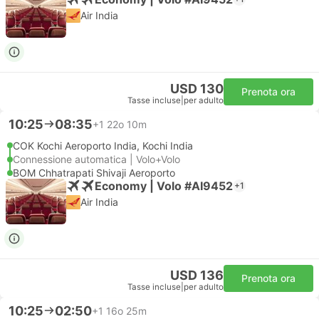
Air India
USD 130
Prenota ora
Tasse incluse
|
per adulto
10:25
08:35
+1
22o 10m
COK Kochi Aeroporto India, Kochi India
Connessione automatica | Volo+Volo
BOM Chhatrapati Shivaji Aeroporto
Economy | Volo #AI9452
+1
Air India
USD 136
Prenota ora
Tasse incluse
|
per adulto
10:25
02:50
+1
16o 25m