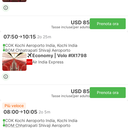
USD 85
Prenota ora
Tasse incluse
|
per adulto
07:50
10:15
2o 25m
COK Kochi Aeroporto India, Kochi India
BOM Chhatrapati Shivaji Aeroporto
Economy | Volo #IX1798
Air India Express
USD 85
Prenota ora
Tasse incluse
|
per adulto
Più veloce
08:00
10:05
2o 5m
COK Kochi Aeroporto India, Kochi India
BOM Chhatrapati Shivaji Aeroporto