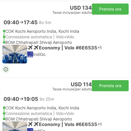
USD 134
Prenota ora
Tasse incluse
|
per adulto
09:40
17:45
8o 5m
COK Kochi Aeroporto India, Kochi India
Connessione automatica | Volo+Volo
BOM Chhatrapati Shivaji Aeroporto
Economy | Volo #6E6535
+1
IndiGo
USD 114
Prenota ora
Tasse incluse
|
per adulto
09:40
19:05
9o 25m
COK Kochi Aeroporto India, Kochi India
Connessione automatica | Volo+Volo
BOM Chhatrapati Shivaji Aeroporto
Economy | Volo #6E6535
+1
IndiGo