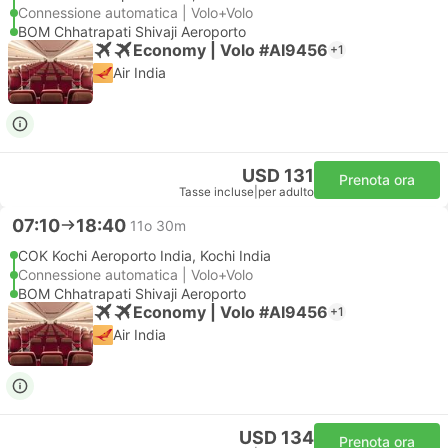
Connessione automatica | Volo+Volo
BOM Chhatrapati Shivaji Aeroporto
Economy | Volo #AI9456
+1
Air India
USD 131
Prenota ora
Tasse incluse
|
per adulto
07:10
18:40
11o 30m
COK Kochi Aeroporto India, Kochi India
Connessione automatica | Volo+Volo
BOM Chhatrapati Shivaji Aeroporto
Economy | Volo #AI9456
+1
Air India
USD 134
Prenota ora