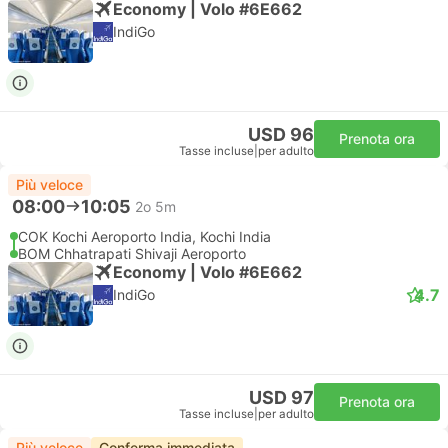
Economy | Volo #6E662
IndiGo
USD 96
Prenota ora
Tasse incluse
|
per adulto
Più veloce
08:00
10:05
2o 5m
COK Kochi Aeroporto India, Kochi India
BOM Chhatrapati Shivaji Aeroporto
Economy | Volo #6E662
4.7
IndiGo
USD 97
Prenota ora
Tasse incluse
|
per adulto
Più veloce
Conferma immediata