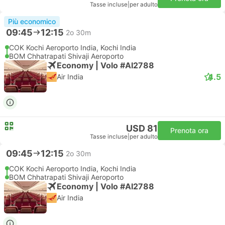
Tasse incluse
|
per adulto
Più economico
09:45
12:15
2o 30m
COK Kochi Aeroporto India, Kochi India
BOM Chhatrapati Shivaji Aeroporto
Economy | Volo #AI2788
4.5
Air India
USD 81
Prenota ora
Tasse incluse
|
per adulto
09:45
12:15
2o 30m
COK Kochi Aeroporto India, Kochi India
BOM Chhatrapati Shivaji Aeroporto
Economy | Volo #AI2788
Air India