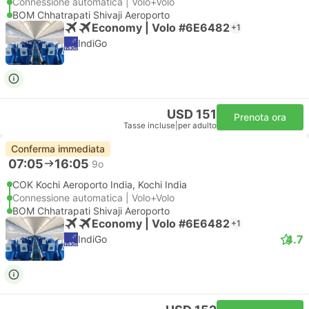
Connessione automatica | Volo+Volo
BOM Chhatrapati Shivaji Aeroporto
Economy | Volo #6E6482
+1
IndiGo
USD 151
Prenota ora
Tasse incluse
|
per adulto
Conferma immediata
07:05
16:05
9o
COK Kochi Aeroporto India, Kochi India
Connessione automatica | Volo+Volo
BOM Chhatrapati Shivaji Aeroporto
Economy | Volo #6E6482
+1
4.7
IndiGo