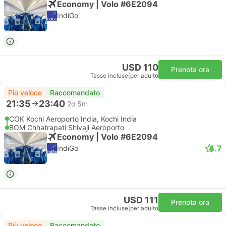
Economy | Volo #6E2094
IndiGo
USD 110
Prenota ora
Tasse incluse
|
per adulto
Più veloce
Raccomandato
21:35
23:40
2o 5m
COK Kochi Aeroporto India, Kochi India
BOM Chhatrapati Shivaji Aeroporto
Economy | Volo #6E2094
4.7
IndiGo
USD 111
Prenota ora
Tasse incluse
|
per adulto
Più veloce
Raccomandato