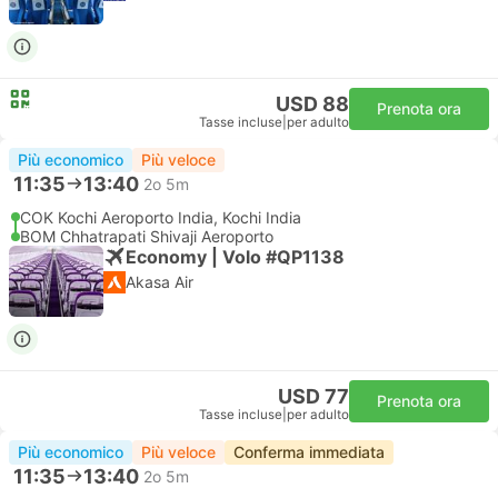
USD 88
Prenota ora
Tasse incluse
|
per adulto
Più economico
Più veloce
11:35
13:40
2o 5m
COK Kochi Aeroporto India, Kochi India
BOM Chhatrapati Shivaji Aeroporto
Economy | Volo #QP1138
Akasa Air
USD 77
Prenota ora
Tasse incluse
|
per adulto
Più economico
Più veloce
Conferma immediata
11:35
13:40
2o 5m