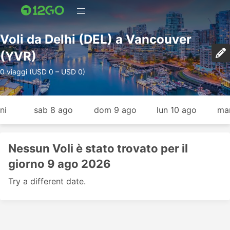
Voli da Delhi (DEL) a Vancouver
(YVR)
0 viaggi (USD 0 – USD 0)
ni
sab 8 ago
dom 9 ago
lun 10 ago
mar
Nessun Voli è stato trovato per il
giorno 9 ago 2026
Try a different date.