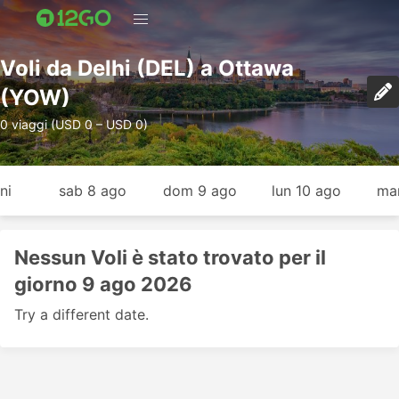
Voli da Delhi (DEL) a Ottawa
(YOW)
0 viaggi (USD 0 – USD 0)
ni
sab 8 ago
dom 9 ago
lun 10 ago
mar
Nessun Voli è stato trovato per il
giorno 9 ago 2026
Try a different date.