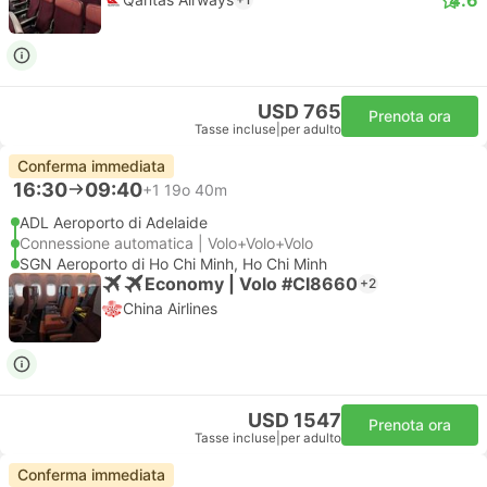
USD 765
Prenota ora
Tasse incluse
|
per adulto
Conferma immediata
16:30
09:40
+1
19o 40m
ADL Aeroporto di Adelaide
Connessione automatica | Volo+Volo+Volo
SGN Aeroporto di Ho Chi Minh, Ho Chi Minh
Economy | Volo #CI8660
+2
China Airlines
USD 1547
Prenota ora
Tasse incluse
|
per adulto
Conferma immediata