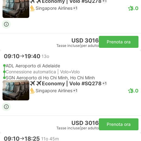
Economy | Volo #SQ278
+1
5.0
Singapore Airlines
+1
USD 3016
Prenota ora
Tasse incluse
|
per adulto
09:10
19:40
13o
ADL Aeroporto di Adelaide
Connessione automatica | Volo+Volo
SGN Aeroporto di Ho Chi Minh, Ho Chi Minh
Economy | Volo #SQ278
+1
5.0
Singapore Airlines
+1
USD 3016
Prenota ora
Tasse incluse
|
per adulto
09:10
18:25
11o 45m