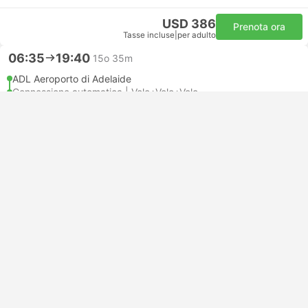
USD 386
Prenota ora
Tasse incluse
|
per adulto
06:35
19:40
15o 35m
ADL Aeroporto di Adelaide
Connessione automatica | Volo+Volo+Volo
SGN Aeroporto di Ho Chi Minh, Ho Chi Minh
Economy | Volo #QF1275
+2
4.6
Qantas Airways
+1
USD 1707
Prenota ora
Tasse incluse
|
per adulto
Conferma immediata
08:50
21:00
14o 40m
ADL Aeroporto di Adelaide
Connessione automatica | Volo+Volo
SGN Aeroporto di Ho Chi Minh, Ho Chi Minh