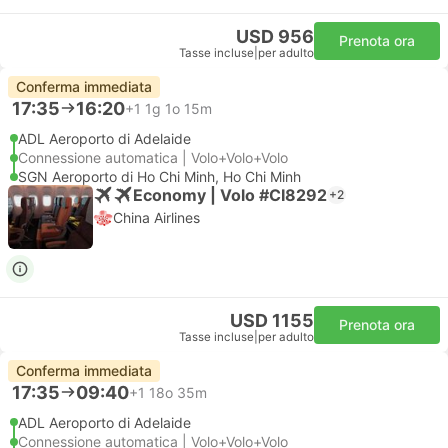
USD 956
Prenota ora
Tasse incluse
|
per adulto
Conferma immediata
17:35
16:20
+1
1g 1o 15m
ADL Aeroporto di Adelaide
Connessione automatica | Volo+Volo+Volo
SGN Aeroporto di Ho Chi Minh, Ho Chi Minh
Economy | Volo #CI8292
+2
China Airlines
USD 1155
Prenota ora
Tasse incluse
|
per adulto
Conferma immediata
17:35
09:40
+1
18o 35m
ADL Aeroporto di Adelaide
Connessione automatica | Volo+Volo+Volo