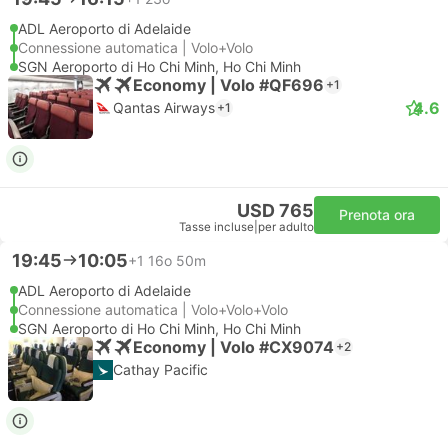
ADL Aeroporto di Adelaide
Connessione automatica | Volo+Volo
SGN Aeroporto di Ho Chi Minh, Ho Chi Minh
Economy | Volo #QF696
+1
4.6
Qantas Airways
+1
USD 765
Prenota ora
Tasse incluse
|
per adulto
19:45
10:05
+1
16o 50m
ADL Aeroporto di Adelaide
Connessione automatica | Volo+Volo+Volo
SGN Aeroporto di Ho Chi Minh, Ho Chi Minh
Economy | Volo #CX9074
+2
Cathay Pacific