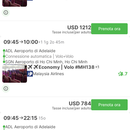
USD 1212
Prenota ora
Tasse incluse
|
per adulto
09:45
10:00
+1
1g 2o 45m
ADL Aeroporto di Adelaide
Connessione automatica | Volo+Volo
SGN Aeroporto di Ho Chi Minh, Ho Chi Minh
Economy | Volo #MH138
+1
4.7
Malaysia Airlines
USD 784
Prenota ora
Tasse incluse
|
per adulto
09:45
22:15
15o
ADL Aeroporto di Adelaide