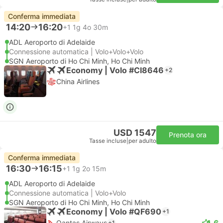
Conferma immediata
14:20
16:20
+1
1g 4o 30m
ADL Aeroporto di Adelaide
Connessione automatica | Volo+Volo+Volo
SGN Aeroporto di Ho Chi Minh, Ho Chi Minh
Economy | Volo #CI8646
+2
China Airlines
USD 1547
Prenota ora
Tasse incluse
|
per adulto
Conferma immediata
16:30
16:15
+1
1g 2o 15m
ADL Aeroporto di Adelaide
Connessione automatica | Volo+Volo
SGN Aeroporto di Ho Chi Minh, Ho Chi Minh
Economy | Volo #QF690
+1
4.6
Qantas Airways
+1