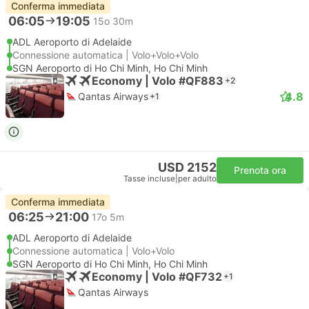
Conferma immediata
06:05
19:05
15o 30m
ADL Aeroporto di Adelaide
Connessione automatica | Volo+Volo+Volo
SGN Aeroporto di Ho Chi Minh, Ho Chi Minh
Economy | Volo #QF883
+2
4.8
Qantas Airways
+1
USD 2152
Prenota ora
Tasse incluse
|
per adulto
Conferma immediata
06:25
21:00
17o 5m
ADL Aeroporto di Adelaide
Connessione automatica | Volo+Volo
SGN Aeroporto di Ho Chi Minh, Ho Chi Minh
Economy | Volo #QF732
+1
Qantas Airways