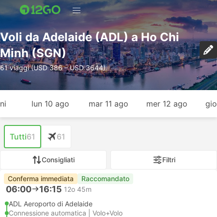
Voli da Adelaide (ADL) a Ho Chi
Minh (SGN)
61 viaggi (USD 386 – USD 3644)
ni
lun 10 ago
mar 11 ago
mer 12 ago
gio
Tutti
61
61
Consigliati
Filtri
Conferma immediata
Raccomandato
06:00
16:15
12o 45m
ADL Aeroporto di Adelaide
Connessione automatica | Volo+Volo