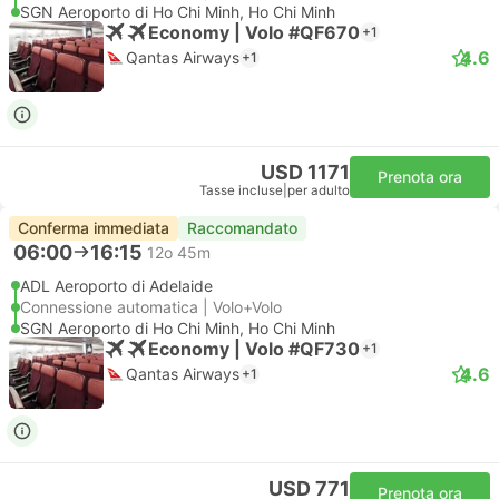
SGN Aeroporto di Ho Chi Minh, Ho Chi Minh
Economy | Volo #QF670
+1
4.6
Qantas Airways
+1
USD 1171
Prenota ora
Tasse incluse
|
per adulto
Conferma immediata
Raccomandato
06:00
16:15
12o 45m
ADL Aeroporto di Adelaide
Connessione automatica | Volo+Volo
SGN Aeroporto di Ho Chi Minh, Ho Chi Minh
Economy | Volo #QF730
+1
4.6
Qantas Airways
+1
USD 771
Prenota ora