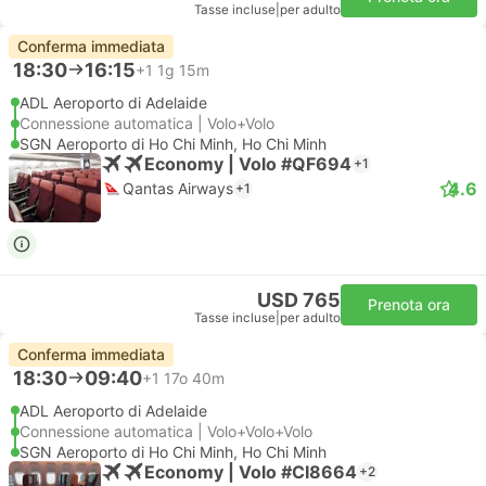
Tasse incluse
|
per adulto
Conferma immediata
18:30
16:15
+1
1g 15m
ADL Aeroporto di Adelaide
Connessione automatica | Volo+Volo
SGN Aeroporto di Ho Chi Minh, Ho Chi Minh
Economy | Volo #QF694
+1
4.6
Qantas Airways
+1
USD 765
Prenota ora
Tasse incluse
|
per adulto
Conferma immediata
18:30
09:40
+1
17o 40m
ADL Aeroporto di Adelaide
Connessione automatica | Volo+Volo+Volo
SGN Aeroporto di Ho Chi Minh, Ho Chi Minh
Economy | Volo #CI8664
+2