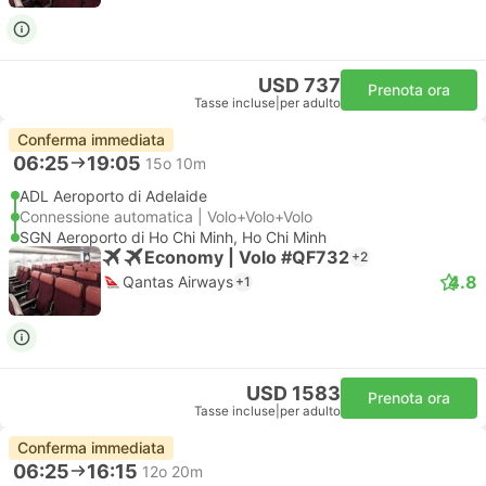
USD 737
Prenota ora
Tasse incluse
|
per adulto
Conferma immediata
06:25
19:05
15o 10m
ADL Aeroporto di Adelaide
Connessione automatica | Volo+Volo+Volo
SGN Aeroporto di Ho Chi Minh, Ho Chi Minh
Economy | Volo #QF732
+2
4.8
Qantas Airways
+1
USD 1583
Prenota ora
Tasse incluse
|
per adulto
Conferma immediata
06:25
16:15
12o 20m