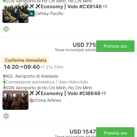
SGN Aeroporto di Ho Chi Minh, Ho Chi Minh
Economy | Volo #CX9146
+2
Cathay Pacific
USD 775
Prenota ora
Tasse incluse
|
per adulto
Conferma immediata
14:20
09:40
+1
21o 50m
ADL Aeroporto di Adelaide
Connessione automatica | Volo+Volo+Volo
SGN Aeroporto di Ho Chi Minh, Ho Chi Minh
Economy | Volo #CI8646
+2
China Airlines
USD 1547
Prenota ora
Tasse incluse
|
per adulto