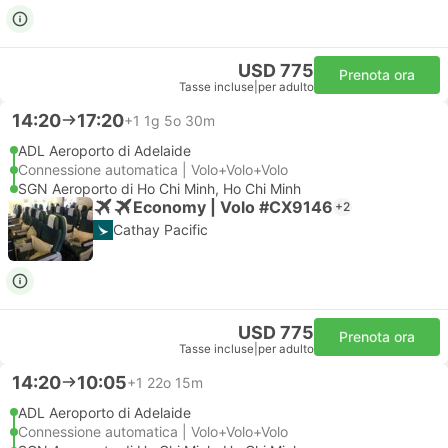
USD 775
Prenota ora
Tasse incluse
|
per adulto
14:20
17:20
+1
1g 5o 30m
ADL Aeroporto di Adelaide
Connessione automatica | Volo+Volo+Volo
SGN Aeroporto di Ho Chi Minh, Ho Chi Minh
Economy | Volo #CX9146
+2
Cathay Pacific
USD 775
Prenota ora
Tasse incluse
|
per adulto
14:20
10:05
+1
22o 15m
ADL Aeroporto di Adelaide
Connessione automatica | Volo+Volo+Volo