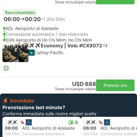
Tasse incluse
|
per adulto
Raccomandato
06:00
00:20
+1
20o 50m
ADL Aeroporto di Adelaide
Connessione automatica | Volo+Volo+Volo
SGN Aeroporto di Ho Chi Minh, Ho Chi Minh
Economy | Volo #CX9072
+2
Cathay Pacific
USD 688
Prenota ora
Tasse incluse
|
per adulto
Immediato
Prenotazione last minute?
Conferma immediata sulle nostre migliori scelte
4.6
06:00
ADL Aeroporto di Adelaide
06:00
ADL Aeroporto di 
12o 45m
Connessione automatica
12o 45m
Connessione automa