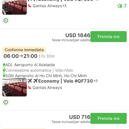
4.7
Qantas Airways
+1
USD 1646
Prenota ora
Tasse incluse
|
per adulto
Conferma immediata
06:00
21:00
17o 30m
ADL Aeroporto di Adelaide
Connessione automatica | Volo+Volo
SGN Aeroporto di Ho Chi Minh, Ho Chi Minh
Economy | Volo #QF730
+1
Qantas Airways
USD 716
Prenota ora
Tasse incluse
|
per adulto