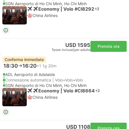
SGN Aeroporto di Ho Chi Minh, Ho Chi Minh
Economy | Volo #CI8292
+2
China Airlines
USD 1595
Prenota ora
Tasse incluse
|
per adulto
Conferma immediata
18:30
16:20
+1
1g 20m
ADL Aeroporto di Adelaide
Connessione automatica | Volo+Volo+Volo
SGN Aeroporto di Ho Chi Minh, Ho Chi Minh
Economy | Volo #CI8664
+2
China Airlines
USD 1108
Prenota ora