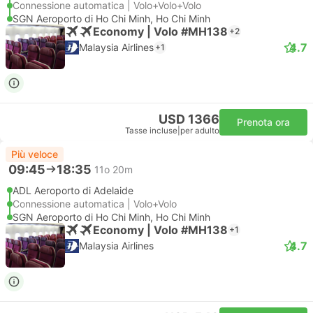
Connessione automatica | Volo+Volo+Volo
SGN Aeroporto di Ho Chi Minh, Ho Chi Minh
Economy | Volo #MH138
+2
4.7
Malaysia Airlines
+1
USD 1366
Prenota ora
Tasse incluse
|
per adulto
Più veloce
09:45
18:35
11o 20m
ADL Aeroporto di Adelaide
Connessione automatica | Volo+Volo
SGN Aeroporto di Ho Chi Minh, Ho Chi Minh
Economy | Volo #MH138
+1
4.7
Malaysia Airlines