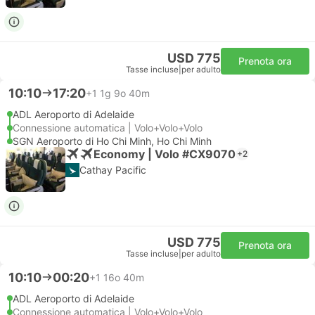
USD 775
Prenota ora
Tasse incluse
|
per adulto
10:10
17:20
+1
1g 9o 40m
ADL Aeroporto di Adelaide
Connessione automatica | Volo+Volo+Volo
SGN Aeroporto di Ho Chi Minh, Ho Chi Minh
Economy | Volo #CX9070
+2
Cathay Pacific
USD 775
Prenota ora
Tasse incluse
|
per adulto
10:10
00:20
+1
16o 40m
ADL Aeroporto di Adelaide
Connessione automatica | Volo+Volo+Volo