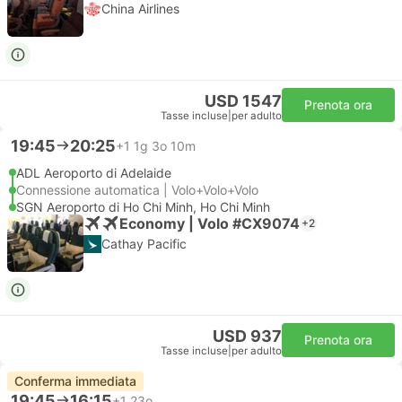
China Airlines
USD 1547
Prenota ora
Tasse incluse
|
per adulto
19:45
20:25
+1
1g 3o 10m
ADL Aeroporto di Adelaide
Connessione automatica | Volo+Volo+Volo
SGN Aeroporto di Ho Chi Minh, Ho Chi Minh
Economy | Volo #CX9074
+2
Cathay Pacific
USD 937
Prenota ora
Tasse incluse
|
per adulto
Conferma immediata
19:45
16:15
+1
23o