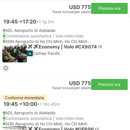
USD 775
Prenota ora
Tasse incluse
|
per adulto
19:45
17:20
+1
1g 5m
ADL Aeroporto di Adelaide
Connessione automatica | Volo+Volo+Volo
SGN Aeroporto di Ho Chi Minh, Ho Chi Minh
Economy | Volo #CX9074
+2
Cathay Pacific
USD 775
Prenota ora
Tasse incluse
|
per adulto
Conferma immediata
19:45
10:00
+1
16o 45m
ADL Aeroporto di Adelaide
Connessione automatica | Volo+Volo+Volo
SGN Aeroporto di Ho Chi Minh, Ho Chi Minh
Economy | Volo #QF696
+2