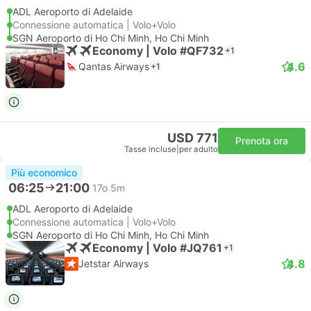
ADL Aeroporto di Adelaide
Connessione automatica | Volo+Volo
SGN Aeroporto di Ho Chi Minh, Ho Chi Minh
Economy | Volo #QF732
+1
4.6
Qantas Airways
+1
USD 771
Prenota ora
Tasse incluse
|
per adulto
Più economico
06:25
21:00
17o 5m
ADL Aeroporto di Adelaide
Connessione automatica | Volo+Volo
SGN Aeroporto di Ho Chi Minh, Ho Chi Minh
Economy | Volo #JQ761
+1
4.8
Jetstar Airways