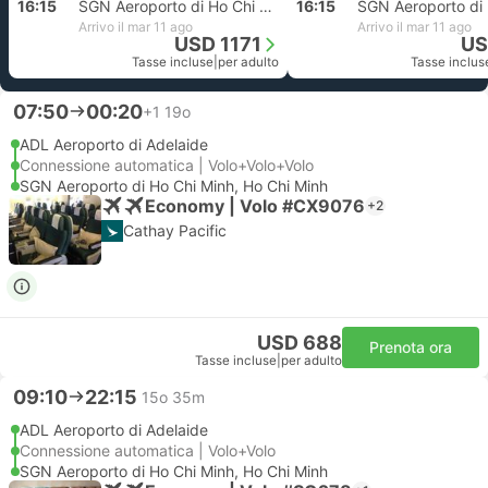
16:15
SGN Aeroporto di Ho Chi Minh, Ho Chi Minh
16:15
Arrivo il mar 11 ago
Arrivo il mar 11 ago
USD 1171
US
Tasse incluse
|
per adulto
Tasse inclus
07:50
00:20
+1
19o
ADL Aeroporto di Adelaide
Connessione automatica | Volo+Volo+Volo
SGN Aeroporto di Ho Chi Minh, Ho Chi Minh
Economy | Volo #CX9076
+2
Cathay Pacific
USD 688
Prenota ora
Tasse incluse
|
per adulto
09:10
22:15
15o 35m
ADL Aeroporto di Adelaide
Connessione automatica | Volo+Volo
SGN Aeroporto di Ho Chi Minh, Ho Chi Minh