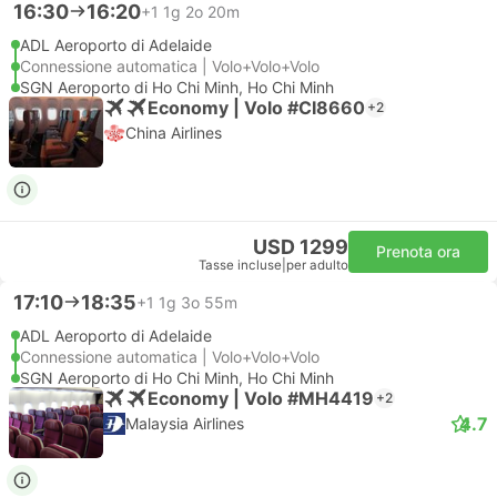
16:30
16:20
+1
1g 2o 20m
ADL Aeroporto di Adelaide
Connessione automatica | Volo+Volo+Volo
SGN Aeroporto di Ho Chi Minh, Ho Chi Minh
Economy | Volo #CI8660
+2
China Airlines
USD 1299
Prenota ora
Tasse incluse
|
per adulto
17:10
18:35
+1
1g 3o 55m
ADL Aeroporto di Adelaide
Connessione automatica | Volo+Volo+Volo
SGN Aeroporto di Ho Chi Minh, Ho Chi Minh
Economy | Volo #MH4419
+2
4.7
Malaysia Airlines