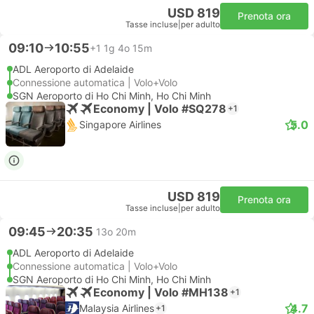
USD 819
Prenota ora
Tasse incluse
|
per adulto
09:10
10:55
+1
1g 4o 15m
ADL Aeroporto di Adelaide
Connessione automatica | Volo+Volo
SGN Aeroporto di Ho Chi Minh, Ho Chi Minh
Economy | Volo #SQ278
+1
5.0
Singapore Airlines
USD 819
Prenota ora
Tasse incluse
|
per adulto
09:45
20:35
13o 20m
ADL Aeroporto di Adelaide
Connessione automatica | Volo+Volo
SGN Aeroporto di Ho Chi Minh, Ho Chi Minh
Economy | Volo #MH138
+1
4.7
Malaysia Airlines
+1