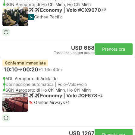
SGN Aeroporto di Ho Chi Minh, Ho Chi Minh
Economy | Volo #CX9070
+2
Cathay Pacific
USD 688
Prenota ora
Tasse incluse
|
per adulto
Conferma immediata
10:10
00:20
+1
16o 40m
ADL Aeroporto di Adelaide
Connessione automatica | Volo+Volo+Volo
SGN Aeroporto di Ho Chi Minh, Ho Chi Minh
Economy | Volo #QF678
+2
Qantas Airways
+1
USD 1267
Prenota ora