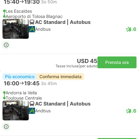
15:40
19:30
3o 50m
Les Escaldes
Aeroporto di Tolosa Blagnac
AC Standard | Autobus
4.6
Andbus
USD 45
Prenota ora
Tasse incluse
|
per adulto
Più economico
Conferma immediata
16:00
19:45
3o 45m
Andorra la Vella
Toulouse Centrale
AC Standard | Autobus
4.6
Andbus