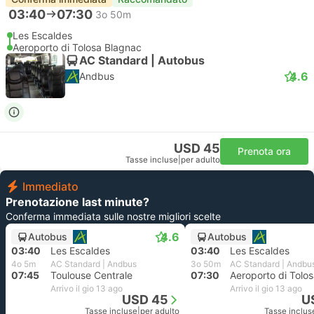
03:40
07:30
3o 50m
Les Escaldes
Aeroporto di Tolosa Blagnac
AC Standard | Autobus
4.6
Andbus
USD 45
Prenota ora
Tasse incluse
|
per adulto
Immediato
Prenotazione last minute?
Conferma immediata sulle nostre migliori scelte
4.6
Autobus
Autobus
03:40
Les Escaldes
03:40
Les Escaldes
4o 5m
AC Standard | Andbus
3o 50m
AC Standard | Andbu
07:45
Toulouse Centrale
07:30
Aeroporto di Tolo
Arrivo il gio 13 ago
Arrivo il gio 13 ago
USD 45
U
Tasse incluse
|
per adulto
Tasse inclus