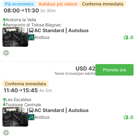
Più economico
Autobus più veloce
Conferma immediata
08:00
11:30
3o 30m
Andorra la Vella
Aeroporto di Tolosa Blagnac
AC Standard | Autobus
4.6
Andbus
USD 42
Prenota ora
Tasse incluse
|
per adulto
Conferma immediata
11:40
15:45
4o 5m
Les Escaldes
Toulouse Centrale
AC Standard | Autobus
4.6
Andbus