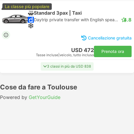
La classe più popolare
Standard 3pax | Taxi
4.8
Daytrip private transfer with English speaking driver
Cancellazione gratuita
USD 472
Prenota ora
Tasse incluse
|
veicolo, tutto incluso
3 classi in più da USD 838
Cose da fare a Toulouse
Powered by
GetYourGuide