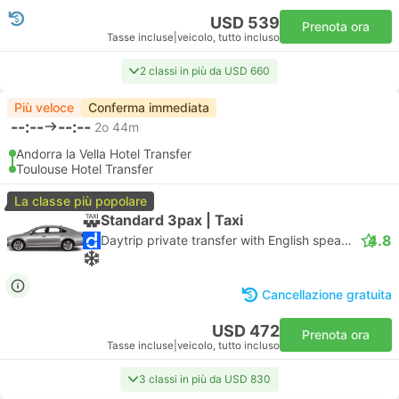
USD 539
Prenota ora
Tasse incluse
|
veicolo, tutto incluso
2 classi in più da USD 660
Più veloce
Conferma immediata
--:--
--:--
2o 44m
Andorra la Vella Hotel Transfer
Toulouse Hotel Transfer
La classe più popolare
Standard 3pax | Taxi
4.8
Daytrip private transfer with English speaking driver
Cancellazione gratuita
USD 472
Prenota ora
Tasse incluse
|
veicolo, tutto incluso
3 classi in più da USD 830