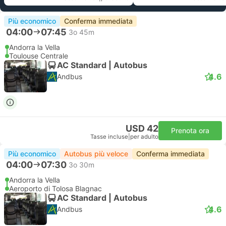
Più economico
Conferma immediata
04:00
07:45
3o 45m
Andorra la Vella
Toulouse Centrale
AC Standard | Autobus
4.6
Andbus
USD 42
Prenota ora
Tasse incluse
|
per adulto
Più economico
Autobus più veloce
Conferma immediata
04:00
07:30
3o 30m
Andorra la Vella
Aeroporto di Tolosa Blagnac
AC Standard | Autobus
4.6
Andbus