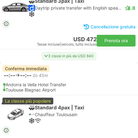
Standard 3pax | Taxi
4.8
Daytrip private transfer with English speaking driver
Cancellazione gratuita
USD 472
Prenota ora
Tasse incluse
|
veicolo, tutto incluso
3 classi in più da USD 840
Conferma immediata
--:--
--:--
2o 45m
Andorra la Vella Hotel Transfer
Toulouse Blagnac Airport
La classe più popolare
Standard 4pax | Taxi
Chauffeur Toulousain