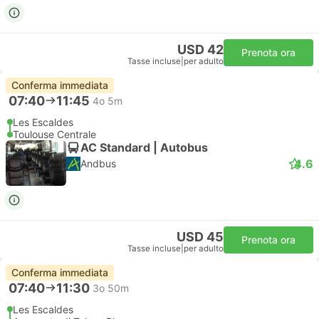
USD 42
Prenota ora
Tasse incluse
|
per adulto
Conferma immediata
07:40
11:45
4o 5m
Les Escaldes
Toulouse Centrale
AC Standard | Autobus
4.6
Andbus
USD 45
Prenota ora
Tasse incluse
|
per adulto
Conferma immediata
07:40
11:30
3o 50m
Les Escaldes