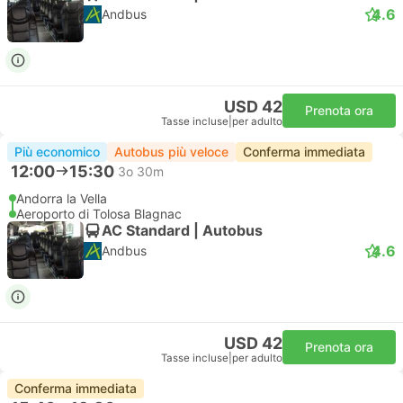
4.6
Andbus
USD 42
Prenota ora
Tasse incluse
|
per adulto
Più economico
Autobus più veloce
Conferma immediata
12:00
15:30
3o 30m
Andorra la Vella
Aeroporto di Tolosa Blagnac
AC Standard | Autobus
4.6
Andbus
USD 42
Prenota ora
Tasse incluse
|
per adulto
Conferma immediata