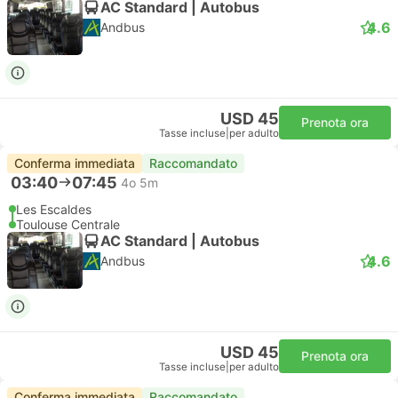
AC Standard | Autobus
4.6
Andbus
USD 45
Prenota ora
Tasse incluse
|
per adulto
Conferma immediata
Raccomandato
03:40
07:45
4o 5m
Les Escaldes
Toulouse Centrale
AC Standard | Autobus
4.6
Andbus
USD 45
Prenota ora
Tasse incluse
|
per adulto
Conferma immediata
Raccomandato