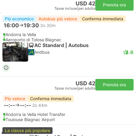
USD 42
Prenota ora
Tasse incluse
|
per adulto
Più economico
Autobus più veloce
Conferma immediata
16:00
19:30
3o 30m
Andorra la Vella
Aeroporto di Tolosa Blagnac
AC Standard | Autobus
4.6
Andbus
USD 42
Prenota ora
Tasse incluse
|
per adulto
Più veloce
Conferma immediata
--:--
--:--
2o 44m
Andorra la Vella Hotel Transfer
Toulouse Blagnac Airport
La classe più popolare