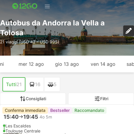
Autobus da Andorra la Vella a
Tolosa
21 viaggi (USD 42 – USD 995)
ni
mer 12 ago
gio 13 ago
ven 14 ago
sab
Tutti
21
16
5
Consigliati
Filtri
Conferma immediata
Bestseller
Raccomandato
15:40
19:45
4o 5m
Les Escaldes
Toulouse Centrale