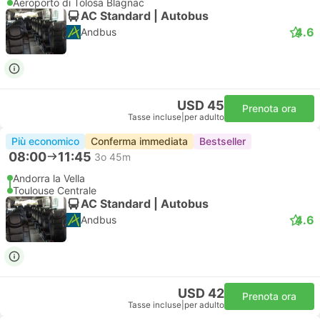
Aeroporto di Tolosa Blagnac
AC Standard | Autobus
4.6
Andbus
USD 45
Prenota ora
Tasse incluse
|
per adulto
Più economico
Conferma immediata
Bestseller
08:00
11:45
3o 45m
Andorra la Vella
Toulouse Centrale
AC Standard | Autobus
4.6
Andbus
USD 42
Prenota ora
Tasse incluse
|
per adulto