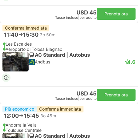
USD 45
Prenota ora
Tasse incluse
|
per adulto
Conferma immediata
11:40
15:30
3o 50m
Les Escaldes
Aeroporto di Tolosa Blagnac
AC Standard | Autobus
4.6
Andbus
USD 45
Prenota ora
Tasse incluse
|
per adulto
Più economico
Conferma immediata
12:00
15:45
3o 45m
Andorra la Vella
Toulouse Centrale
AC Standard | Autobus