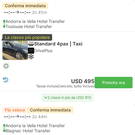
Conferma immediata
--:--
--:--
2o 45m
Andorra la Vella Hotel Transfer
Toulouse Hotel Transfer
La classe più popolare
Standard 4pax | Taxi
DrivePlus
USD 495
Prenota ora
Tasse incluse
|
veicolo, tutto incluso
2 classi in più da USD 615
Più veloce
Conferma immediata
--:--
--:--
2o 44m
Andorra la Vella Hotel Transfer
Blagnac Hotel Transfer