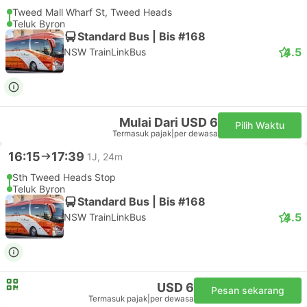
Tweed Mall Wharf St, Tweed Heads
Teluk Byron
Standard Bus | Bis #168
4.5
NSW TrainLinkBus
Mulai Dari USD 6
Pilih Waktu
Termasuk pajak
|
per dewasa
16:15
17:39
1J, 24m
Sth Tweed Heads Stop
Teluk Byron
Standard Bus | Bis #168
4.5
NSW TrainLinkBus
USD 6
Pesan sekarang
Termasuk pajak
|
per dewasa