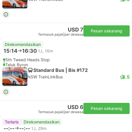
USD 7
Pesan sekarang
Termasuk pajak
|
per dewasa
Direkomendasikan
15:14
16:30
1J, 16m
Sth Tweed Heads Stop
Teluk Byron
Standard Bus | Bis #172
4.5
NSW TrainLinkBus
USD 6
Pesan sekarang
Termasuk pajak
|
per dewasa
Terlaris
Direkomendasikan
--:--
--:--
1J, 29m