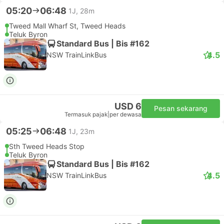
05:20
06:48
1J, 28m
Tweed Mall Wharf St, Tweed Heads
Teluk Byron
Standard Bus | Bis #162
4.5
NSW TrainLinkBus
USD 6
Pesan sekarang
Termasuk pajak
|
per dewasa
05:25
06:48
1J, 23m
Sth Tweed Heads Stop
Teluk Byron
Standard Bus | Bis #162
4.5
NSW TrainLinkBus