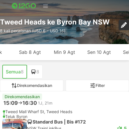
Tweed Heads ke Byron Bay NSW
8 kali perjalanan (USD 6 – USD 16)
k
Sab 8 Agt
Min 9 Agt
Sen 10 Agt
Se
Semua
8
8
Direkomendasikan
Filter
Direkomendasikan
15:09
16:30
1J, 21m
Tweed Mall Wharf St, Tweed Heads
Teluk Byron
Standard Bus | Bis #172
4.5
NSW TrainLinkBus