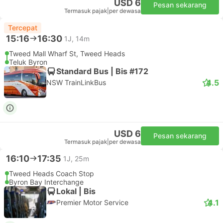
USD 6
Pesan sekarang
Termasuk pajak
|
per dewasa
Tercepat
15:16
16:30
1J, 14m
Tweed Mall Wharf St, Tweed Heads
Teluk Byron
Standard Bus | Bis #172
4.5
NSW TrainLinkBus
USD 6
Pesan sekarang
Termasuk pajak
|
per dewasa
16:10
17:35
1J, 25m
Tweed Heads Coach Stop
Byron Bay Interchange
Lokal | Bis
4.1
Premier Motor Service