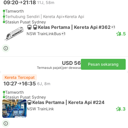
09:20
21:18
11J, 58m
Tamworth
Terhubung Sendiri | Kereta Api+Kereta Api
Stasiun Pusat Sydney
Kelas Pertama | Kereta Api #362
+1
4.5
NSW TrainLinkBus
+1
USD 56
Pesan sekarang
Termasuk pajak
|
per dewasa
Kereta Tercepat
10:27
16:35
6J, 8m
Tamworth
Stasiun Pusat Sydney
Kelas Pertama | Kereta Api #224
4.3
NSW TrainLink