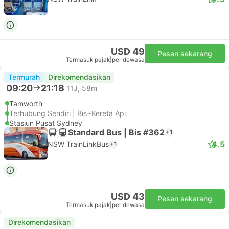
USD 49
Pesan sekarang
Termasuk pajak
|
per dewasa
Termurah
Direkomendasikan
09:20
21:18
11J, 58m
Tamworth
Terhubung Sendiri | Bis+Kereta Api
Stasiun Pusat Sydney
Standard Bus | Bis #362
+1
4.5
NSW TrainLinkBus
+1
USD 43
Pesan sekarang
Termasuk pajak
|
per dewasa
Direkomendasikan