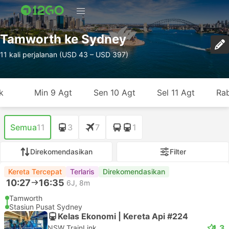
Tamworth ke Sydney
11 kali perjalanan (USD 43 – USD 397)
k
Min 9 Agt
Sen 10 Agt
Sel 11 Agt
Rab
Semua
11
3
7
1
Direkomendasikan
Filter
Kereta Tercepat
Terlaris
Direkomendasikan
10:27
16:35
6J, 8m
Tamworth
Stasiun Pusat Sydney
Kelas Ekonomi | Kereta Api #224
4.3
NSW TrainLink