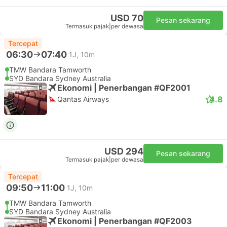
USD 70
Pesan sekarang
Termasuk pajak
|
per dewasa
Tercepat
06:30
07:40
1J, 10m
TMW Bandara Tamworth
SYD Bandara Sydney Australia
Ekonomi | Penerbangan #QF2001
4.8
Qantas Airways
USD 294
Pesan sekarang
Termasuk pajak
|
per dewasa
Tercepat
09:50
11:00
1J, 10m
TMW Bandara Tamworth
SYD Bandara Sydney Australia
Ekonomi | Penerbangan #QF2003