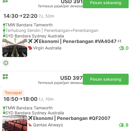
USD 391
Pesan sekarang
Termasuk pajak
|
per dewasa
14:30
22:20
7J, 50m
TMW Bandara Tamworth
Terhubung Sendiri | Penerbangan+Penerbangan
SYD Bandara Sydney Australia
Ekonomi | Penerbangan #VA4047
+1
5.0
Virgin Australia
USD 397
Pesan sekarang
Termasuk pajak
|
per dewasa
Tercepat
16:50
18:00
1J, 10m
TMW Bandara Tamworth
SYD Bandara Sydney Australia
Ekonomi | Penerbangan #QF2007
4.8
Qantas Airways