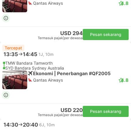
4.8
Qantas Airways
USD 294
Pesan sekarang
Termasuk pajak
|
per dewasa
Tercepat
13:35
14:45
1J, 10m
TMW Bandara Tamworth
SYD Bandara Sydney Australia
Ekonomi | Penerbangan #QF2005
4.8
Qantas Airways
USD 220
Pesan sekarang
Termasuk pajak
|
per dewasa
14:30
20:40
6J, 10m