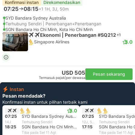
Konfirmasi instan
Direkomendasikan
07:25
08:15
+1
1H, 3J, 50m
SYD Bandara Sydney Australia
Terhubung Sendiri | Penerbangan+Penerbangan
SGN Bandara Ho Chi Minh, Kota Ho Chi Minh
Ekonomi | Penerbangan #SQ212
+1
5.0
Singapore Airlines
USD 505
Pesan sekarang
Termasuk pajak
|
per dewasa
Instan
Pesan mendadak?
Konfirmasi instan untuk pilihan terbaik kami
5.0
07:25
SYD Bandara Sydney Australia
07:25
14J
Terhubung Sendiri
12J, 50m
Terhubung Sendiri
18:25
SGN Bandara Ho Chi Minh, Kota Ho Chi Minh
17:15
Tiba pada Sel 11 Agt
Tiba pada Sel 11 Agt