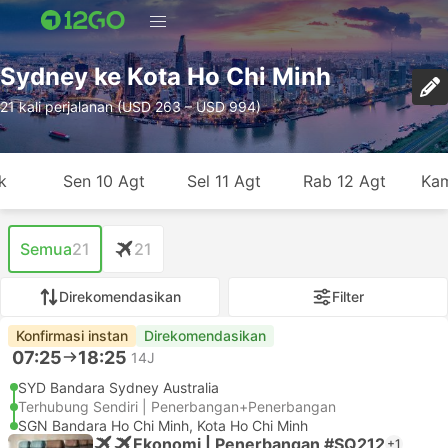
Sydney ke Kota Ho Chi Minh
21 kali perjalanan (USD 263 – USD 994)
k
Sen 10 Agt
Sel 11 Agt
Rab 12 Agt
Kam
Semua
21
21
Direkomendasikan
Filter
Konfirmasi instan
Direkomendasikan
07:25
18:25
14J
SYD Bandara Sydney Australia
Terhubung Sendiri | Penerbangan+Penerbangan
SGN Bandara Ho Chi Minh, Kota Ho Chi Minh
Ekonomi | Penerbangan #SQ212
+1