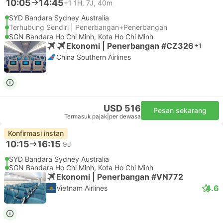
10:05
14:45
+1
1H, 7J, 40m
SYD Bandara Sydney Australia
Terhubung Sendiri | Penerbangan+Penerbangan
SGN Bandara Ho Chi Minh, Kota Ho Chi Minh
Ekonomi | Penerbangan #CZ326
+1
China Southern Airlines
USD 516
Pesan sekarang
Termasuk pajak
|
per dewasa
Konfirmasi instan
10:15
16:15
9J
SYD Bandara Sydney Australia
SGN Bandara Ho Chi Minh, Kota Ho Chi Minh
Ekonomi | Penerbangan #VN772
4.6
Vietnam Airlines