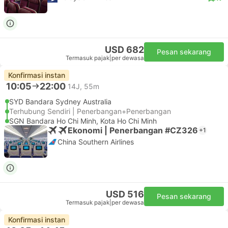
USD 682
Pesan sekarang
Termasuk pajak
|
per dewasa
Konfirmasi instan
10:05
22:00
14J, 55m
SYD Bandara Sydney Australia
Terhubung Sendiri | Penerbangan+Penerbangan
SGN Bandara Ho Chi Minh, Kota Ho Chi Minh
Ekonomi | Penerbangan #CZ326
+1
China Southern Airlines
USD 516
Pesan sekarang
Termasuk pajak
|
per dewasa
Konfirmasi instan