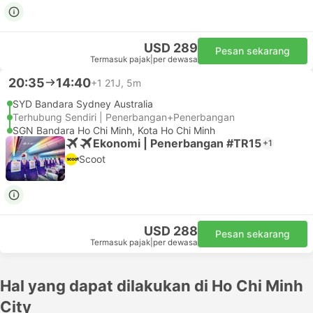
USD 289
Pesan sekarang
Termasuk pajak
|
per dewasa
20:35
14:40
+1
21J, 5m
SYD Bandara Sydney Australia
Terhubung Sendiri | Penerbangan+Penerbangan
SGN Bandara Ho Chi Minh, Kota Ho Chi Minh
Ekonomi | Penerbangan #TR15
+1
Scoot
USD 288
Pesan sekarang
Termasuk pajak
|
per dewasa
Hal yang dapat dilakukan di Ho Chi Minh
City