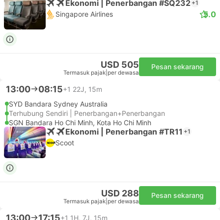
Ekonomi | Penerbangan #SQ232
+1
5.0
Singapore Airlines
USD 505
Pesan sekarang
Termasuk pajak
|
per dewasa
13:00
08:15
+1
22J, 15m
SYD Bandara Sydney Australia
Terhubung Sendiri | Penerbangan+Penerbangan
SGN Bandara Ho Chi Minh, Kota Ho Chi Minh
Ekonomi | Penerbangan #TR11
+1
Scoot
USD 288
Pesan sekarang
Termasuk pajak
|
per dewasa
13:00
17:15
+1
1H, 7J, 15m