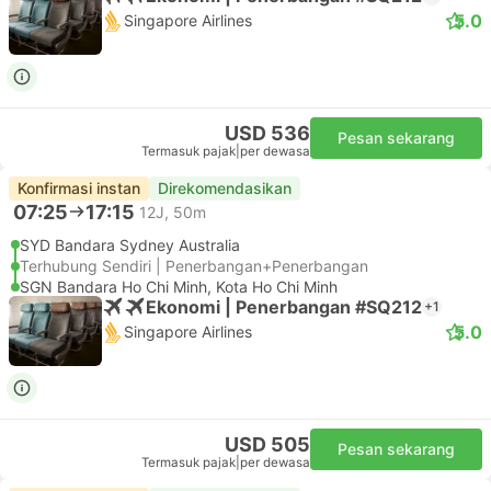
5.0
Singapore Airlines
USD 536
Pesan sekarang
Termasuk pajak
|
per dewasa
Konfirmasi instan
Direkomendasikan
07:25
17:15
12J, 50m
SYD Bandara Sydney Australia
Terhubung Sendiri | Penerbangan+Penerbangan
SGN Bandara Ho Chi Minh, Kota Ho Chi Minh
Ekonomi | Penerbangan #SQ212
+1
5.0
Singapore Airlines
USD 505
Pesan sekarang
Termasuk pajak
|
per dewasa