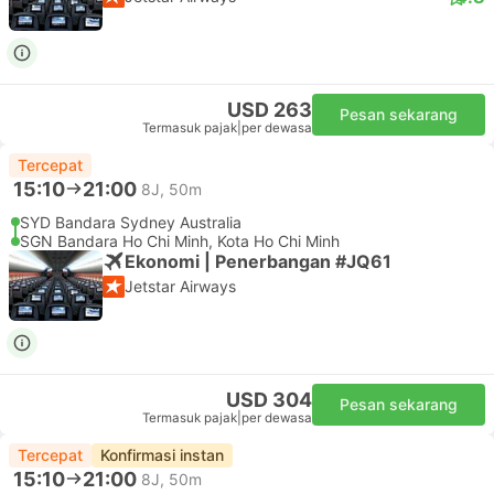
USD 263
Pesan sekarang
Termasuk pajak
|
per dewasa
Tercepat
15:10
21:00
8J, 50m
SYD Bandara Sydney Australia
SGN Bandara Ho Chi Minh, Kota Ho Chi Minh
Ekonomi | Penerbangan #JQ61
Jetstar Airways
USD 304
Pesan sekarang
Termasuk pajak
|
per dewasa
Tercepat
Konfirmasi instan
15:10
21:00
8J, 50m