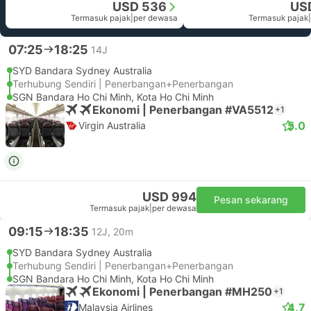
USD 536
US
Termasuk pajak
|
per dewasa
Termasuk pajak
|
07:25
18:25
14J
SYD Bandara Sydney Australia
Terhubung Sendiri | Penerbangan+Penerbangan
SGN Bandara Ho Chi Minh, Kota Ho Chi Minh
Ekonomi | Penerbangan #VA5512
+1
5.0
Virgin Australia
USD 994
Pesan sekarang
Termasuk pajak
|
per dewasa
09:15
18:35
12J, 20m
SYD Bandara Sydney Australia
Terhubung Sendiri | Penerbangan+Penerbangan
SGN Bandara Ho Chi Minh, Kota Ho Chi Minh
Ekonomi | Penerbangan #MH250
+1
4.7
Malaysia Airlines