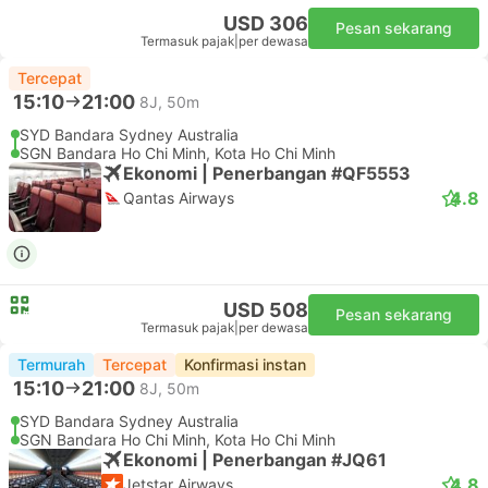
USD 306
Pesan sekarang
Termasuk pajak
|
per dewasa
Tercepat
15:10
21:00
8J, 50m
SYD Bandara Sydney Australia
SGN Bandara Ho Chi Minh, Kota Ho Chi Minh
Ekonomi | Penerbangan #QF5553
4.8
Qantas Airways
USD 508
Pesan sekarang
Termasuk pajak
|
per dewasa
Termurah
Tercepat
Konfirmasi instan
15:10
21:00
8J, 50m
SYD Bandara Sydney Australia
SGN Bandara Ho Chi Minh, Kota Ho Chi Minh
Ekonomi | Penerbangan #JQ61
4.8
Jetstar Airways