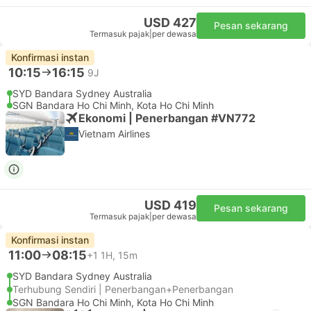
USD 427
Pesan sekarang
Termasuk pajak
|
per dewasa
Konfirmasi instan
10:15
16:15
9J
SYD Bandara Sydney Australia
SGN Bandara Ho Chi Minh, Kota Ho Chi Minh
Ekonomi | Penerbangan #VN772
Vietnam Airlines
USD 419
Pesan sekarang
Termasuk pajak
|
per dewasa
Konfirmasi instan
11:00
08:15
+1
1H, 15m
SYD Bandara Sydney Australia
Terhubung Sendiri | Penerbangan+Penerbangan
SGN Bandara Ho Chi Minh, Kota Ho Chi Minh