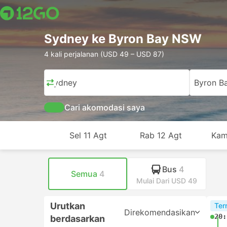
Sydney ke Byron Bay NSW
4 kali perjalanan (USD 49 – USD 87)
Sydney
Byron B
Cari akomodasi saya
Sel 11 Agt
Rab 12 Agt
Kam
Bus
4
Semua
4
Mulai Dari USD 49
Urutkan
Ter
Direkomendasikan
20:
berdasarkan