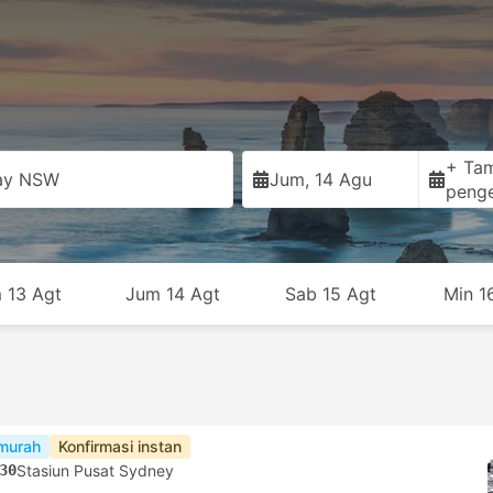
+ Ta
ay NSW
Jum, 14 Agu
peng
 13 Agt
Jum 14 Agt
Sab 15 Agt
Min 1
murah
Konfirmasi instan
30
Stasiun Pusat Sydney