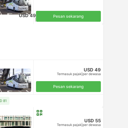
USD 49
Pesan sekarang
Termasuk pajak
|
per dewasa
USD 49
Termasuk pajak
|
per dewasa
Pesan sekarang
SD 81
USD 55
Termasuk pajak
|
per dewasa