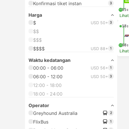
Konfirmasi tiket instan
3
05:
+1
Harga
Lihat
$
USD 50+
3
18:
$$
$$$
08:
+1
$$$$
USD 88+
1
Lihat
Waktu kedatangan
00:00 - 06:00
USD 56+
1
06:00 - 12:00
USD 50+
3
12:00 - 18:00
18:00 - 24:00
Operator
Greyhound Australia
2
FlixBus
1