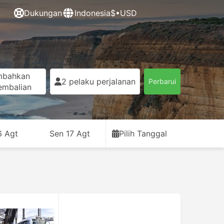
Dukungan
Indonesia
$•USD
mbahkan
2 pelaku perjalanan
Perbarui
embalian
6 Agt
Sen 17 Agt
Pilih Tanggal