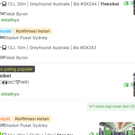
4.5
13J, 20m
| Greyhound Australia
|
Bis #GX244
|
Fleksibel
50
Teluk Byron
 detailnya
murah
Konfirmasi instan
00
Stasiun Pusat Sydney
13J, 10m
| Greyhound Australia
|
Bis #GX243
10
Teluk Byron
as paling populer
sibel
C
WC
WiFi
4.5
 detailnya
1 kelas lagi mulai dari U
cepat
Konfirmasi instan
20
Stasiun Pusat Sydney
3.8