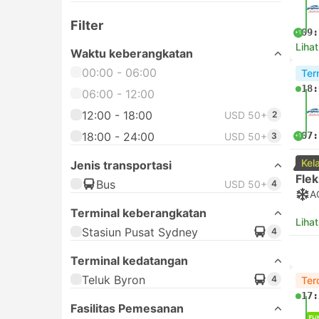
Filter
09:
+1
Lihat
Waktu keberangkatan
00:00 - 06:00
Ter
18:
06:00 - 12:00
12:00 - 18:00
USD 50+
2
18:00 - 24:00
07:
USD 50+
3
+1
Kel
Jenis transportasi
Flek
Bus
USD 50+
4
A
Terminal keberangkatan
Lihat
Stasiun Pusat Sydney
4
Terminal kedatangan
Teluk Byron
4
Ter
17:
Fasilitas Pemesanan