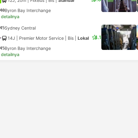
12J, 20m
| FlixBus
|
Bis
|
Standar
40
Byron Bay Interchange
 detailnya
45
Sydney Central
4.1
14J
| Premier Motor Service
|
Bis
|
Lokal
45
Byron Bay Interchange
 detailnya