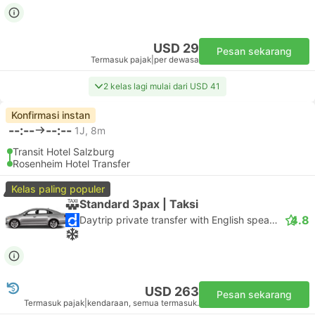
USD 29
Pesan sekarang
Termasuk pajak
|
per dewasa
2 kelas lagi mulai dari USD 41
Konfirmasi instan
--:--
--:--
1J, 8m
Transit Hotel Salzburg
Rosenheim Hotel Transfer
Kelas paling populer
Standard 3pax | Taksi
4.8
Daytrip private transfer with English speaking driver
USD 263
Pesan sekarang
Termasuk pajak
|
kendaraan, semua termasuk.