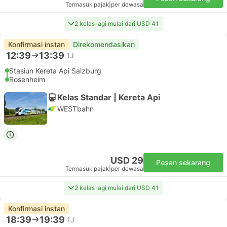
Termasuk pajak
|
per dewasa
2 kelas lagi mulai dari USD 41
Konfirmasi instan
Direkomendasikan
12:39
13:39
1J
Stasiun Kereta Api Salzburg
Rosenheim
Kelas Standar | Kereta Api
WESTbahn
USD 29
Pesan sekarang
Termasuk pajak
|
per dewasa
2 kelas lagi mulai dari USD 41
Konfirmasi instan
18:39
19:39
1J