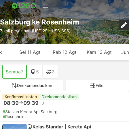
Salzburg ke Rosenheim
7 kali perjalanan (USD 29 – USD 396)
k
Sel 11 Agt
Rab 12 Agt
Kam 13 Agt
Jum
Semua
7
5
2
Direkomendasikan
Filter
Konfirmasi instan
Direkomendasikan
08:39
09:39
1J
Stasiun Kereta Api Salzburg
Rosenheim
Kelas Standar | Kereta Api