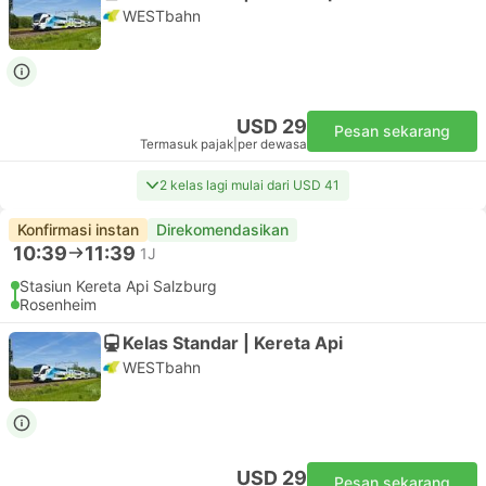
WESTbahn
USD 29
Pesan sekarang
Termasuk pajak
|
per dewasa
2 kelas lagi mulai dari USD 41
Konfirmasi instan
Direkomendasikan
10:39
11:39
1J
Stasiun Kereta Api Salzburg
Rosenheim
Kelas Standar | Kereta Api
WESTbahn
USD 29
Pesan sekarang