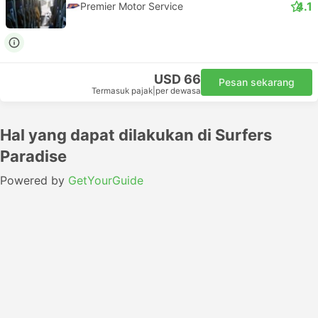
4.1
Premier Motor Service
USD 66
Pesan sekarang
Termasuk pajak
|
per dewasa
Hal yang dapat dilakukan di Surfers
Paradise
Powered by
GetYourGuide