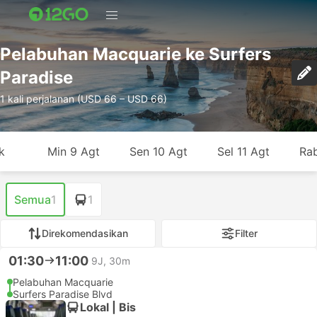
Pelabuhan Macquarie ke Surfers
Paradise
1 kali perjalanan (USD 66 – USD 66)
k
Min 9 Agt
Sen 10 Agt
Sel 11 Agt
Rab
Semua
1
1
Direkomendasikan
Filter
01:30
11:00
9J, 30m
Pelabuhan Macquarie
Surfers Paradise Blvd
Lokal | Bis