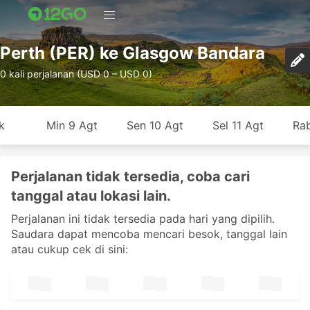
Perth (PER) ke Glasgow Bandara
0 kali perjalanan (USD 0 – USD 0)
k
Min 9 Agt
Sen 10 Agt
Sel 11 Agt
Rab
Perjalanan tidak tersedia, coba cari
tanggal atau lokasi lain.
Perjalanan ini tidak tersedia pada hari yang dipilih.
Saudara dapat mencoba mencari besok, tanggal lain
atau cukup cek di sini: