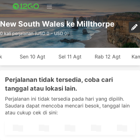
New South Wales ke Millthorpe
0 kali perjalanan (USD 0 – USD 0)
k
Sen 10 Agt
Sel 11 Agt
Rab 12 Agt
Kam
Perjalanan tidak tersedia, coba cari
tanggal atau lokasi lain.
Perjalanan ini tidak tersedia pada hari yang dipilih.
Saudara dapat mencoba mencari besok, tanggal lain
atau cukup cek di sini: