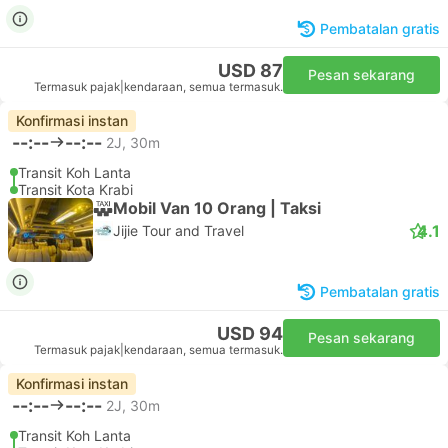
Pembatalan gratis
USD 87
Pesan sekarang
Termasuk pajak
|
kendaraan, semua termasuk.
Konfirmasi instan
--:--
--:--
2J, 30m
Transit Koh Lanta
Transit Kota Krabi
Mobil Van 10 Orang | Taksi
4.1
Jijie Tour and Travel
Pembatalan gratis
USD 94
Pesan sekarang
Termasuk pajak
|
kendaraan, semua termasuk.
Konfirmasi instan
--:--
--:--
2J, 30m
Transit Koh Lanta