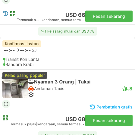
USD 66
Pesan sekarang
Termasuk pajak
|
kendaraan, semua termasuk.
1 kelas lagi mulai dari USD 78
Konfirmasi instan
--:--
--:--
2J
Transit Koh Lanta
Bandara Krabi
Kelas paling populer
Nyaman 3 Orang | Taksi
4.8
Andaman Taxis
Pembatalan gratis
USD 68
Pesan sekarang
Termasuk pajak
|
kendaraan, semua termasuk.