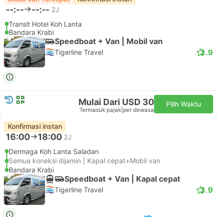
--:--
--:--
2J
Transit Hotel Koh Lanta
Bandara Krabi
Speedboat + Van | Mobil van
3.9
Tigerline Travel
Mulai Dari USD 30
Pilih Waktu
Termasuk pajak
|
per dewasa
Konfirmasi instan
16:00
18:00
2J
Dermaga Koh Lanta Saladan
Semua koneksi dijamin | Kapal cepat+Mobil van
Bandara Krabi
Speedboat + Van | Kapal cepat
3.9
Tigerline Travel