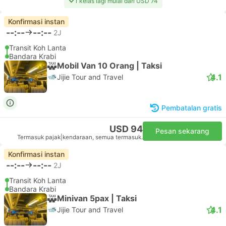
1 kelas lagi mulai dari USD 74
Konfirmasi instan
--:--
--:--
2J
Transit Koh Lanta
Bandara Krabi
Mobil Van 10 Orang | Taksi
4.1
Jijie Tour and Travel
Pembatalan gratis
USD 94
Pesan sekarang
Termasuk pajak
|
kendaraan, semua termasuk.
Konfirmasi instan
--:--
--:--
2J
Transit Koh Lanta
Bandara Krabi
Minivan 5pax | Taksi
4.1
Jijie Tour and Travel