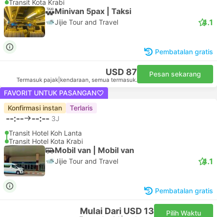
Transit Kota Krabi
Minivan 5pax | Taksi
4.1
Jijie Tour and Travel
Pembatalan gratis
USD 87
Pesan sekarang
Termasuk pajak
|
kendaraan, semua termasuk.
FAVORIT UNTUK PASANGAN
Konfirmasi instan
Terlaris
--:--
--:--
3J
Transit Hotel Koh Lanta
Transit Hotel Kota Krabi
Mobil van | Mobil van
4.1
Jijie Tour and Travel
Pembatalan gratis
Mulai Dari USD 13
Pilih Waktu