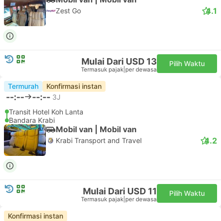
4.1
Zest Go
Mulai Dari USD 13
Pilih Waktu
Termasuk pajak
|
per dewasa
Termurah
Konfirmasi instan
--:--
--:--
3J
Transit Hotel Koh Lanta
Bandara Krabi
Mobil van | Mobil van
4.2
Krabi Transport and Travel
Mulai Dari USD 11
Pilih Waktu
Termasuk pajak
|
per dewasa
Konfirmasi instan