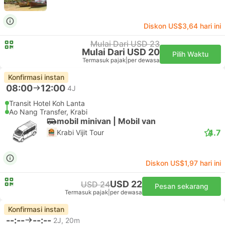
Diskon US$3,64 hari ini
Mulai Dari USD 23
Mulai Dari USD 20
Pilih Waktu
Termasuk pajak
|
per dewasa
Konfirmasi instan
08:00
12:00
4J
Transit Hotel Koh Lanta
Ao Nang Transfer, Krabi
mobil minivan | Mobil van
4.7
Krabi Vijit Tour
Diskon US$1,97 hari ini
USD 22
USD 24
Pesan sekarang
Termasuk pajak
|
per dewasa
Konfirmasi instan
--:--
--:--
2J, 20m