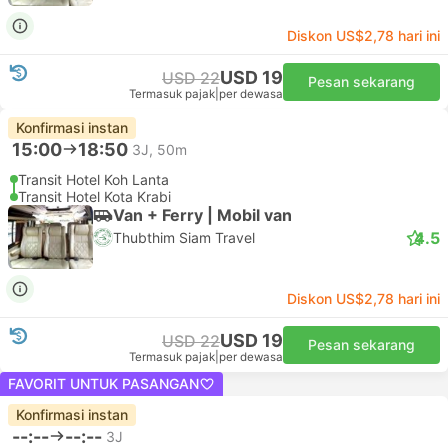
Diskon US$2,78 hari ini
USD 19
USD 22
Pesan sekarang
Termasuk pajak
|
per dewasa
Konfirmasi instan
15:00
18:50
3J, 50m
Transit Hotel Koh Lanta
Transit Hotel Kota Krabi
Van + Ferry | Mobil van
4.5
Thubthim Siam Travel
Diskon US$2,78 hari ini
USD 19
USD 22
Pesan sekarang
Termasuk pajak
|
per dewasa
FAVORIT UNTUK PASANGAN
Konfirmasi instan
--:--
--:--
3J