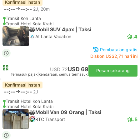
Konfirmasi instan
--:--
--:--
2J, 20m
Transit Koh Lanta
Transit Hotel Kota Krabi
Mobil SUV 4pax | Taksi
4.4
At Lanta Vacation
Pembatalan gratis
Diskon US$2,71 hari ini
USD 69
USD 72
Pesan sekarang
Termasuk pajak
|
kendaraan, semua termasuk.
Konfirmasi instan
--:--
--:--
2J
Transit Hotel Koh Lanta
Transit Hotel Kota Krabi
Mobil Van 09 Orang | Taksi
4.5
RTC Transport