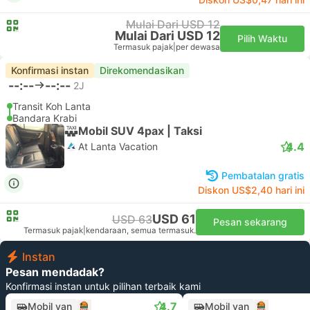
Mulai Dari USD 12
Mulai Dari USD 12
Pilih Waktu
Termasuk pajak
|
per dewasa
Konfirmasi instan
Direkomendasikan
--:--
--:--
2J
Transit Koh Lanta
Bandara Krabi
Mobil SUV 4pax | Taksi
4.4
At Lanta Vacation
Pembatalan gratis
Diskon US$2,40 hari ini
USD 61
USD 63
Pesan sekarang
Termasuk pajak
|
kendaraan, semua termasuk.
Instan
Pesan mendadak?
Konfirmasi instan untuk pilihan terbaik kami
4.7
Mobil van
Mobil van