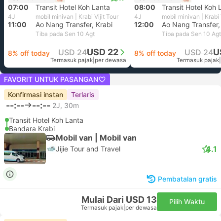
07:00
Transit Hotel Koh Lanta
08:00
Transit Hotel Koh 
4J
mobil minivan | Krabi Vijit Tour
4J
mobil minivan | Krabi 
11:00
Ao Nang Transfer, Krabi
12:00
Ao Nang Transfer,
Tiba pada Sen 10 Agt
Tiba pada Sen 10 Agt
USD 22
U
USD 24
USD 24
8% off today
8% off today
Termasuk pajak
|
per dewasa
Termasuk pajak
|
FAVORIT UNTUK PASANGAN
Konfirmasi instan
Terlaris
--:--
--:--
2J, 30m
Transit Hotel Koh Lanta
Bandara Krabi
Mobil van | Mobil van
4.1
Jijie Tour and Travel
Pembatalan gratis
Mulai Dari USD 13
Pilih Waktu
Termasuk pajak
|
per dewasa