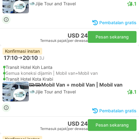
4.1
Jijie Tour and Travel
Pembatalan gratis
USD 24
Pesan sekarang
Termasuk pajak
|
per dewasa
Konfirmasi instan
17:10
20:10
3J
Transit Hotel Koh Lanta
Semua koneksi dijamin | Mobil van+Mobil van
Transit Hotel Kota Krabi
Mobil Van + mobil Van | Mobil van
4.1
Jijie Tour and Travel
Pembatalan gratis
USD 24
Pesan sekarang
Termasuk pajak
|
per dewasa