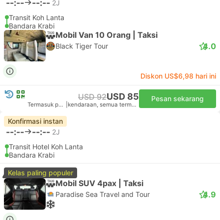
--:--
--:--
2J
Transit Koh Lanta
Bandara Krabi
Mobil Van 10 Orang | Taksi
4.0
Black Tiger Tour
Diskon US$6,98 hari ini
USD 85
USD 92
Pesan sekarang
Termasuk pajak
|
kendaraan, semua termasuk.
Konfirmasi instan
--:--
--:--
2J
Transit Hotel Koh Lanta
Bandara Krabi
Kelas paling populer
Mobil SUV 4pax | Taksi
4.9
Paradise Sea Travel and Tour