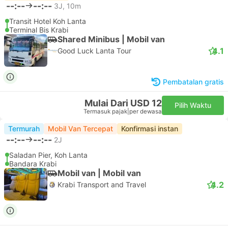
--:--
--:--
3J, 10m
Transit Hotel Koh Lanta
Terminal Bis Krabi
Shared Minibus | Mobil van
4.1
Good Luck Lanta Tour
Pembatalan gratis
Mulai Dari USD 12
Pilih Waktu
Termasuk pajak
|
per dewasa
Termurah
Mobil Van Tercepat
Konfirmasi instan
--:--
--:--
2J
Saladan Pier, Koh Lanta
Bandara Krabi
Mobil van | Mobil van
4.2
Krabi Transport and Travel