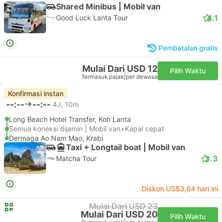
Shared Minibus | Mobil van
4.1
Good Luck Lanta Tour
Pembatalan gratis
Mulai Dari USD 12
Pilih Waktu
Termasuk pajak
|
per dewasa
Konfirmasi instan
--:--
--:--
4J, 10m
Long Beach Hotel Transfer, Koh Lanta
Semua koneksi dijamin | Mobil van+Kapal cepat
Dermaga Ao Nam Mao, Krabi
Taxi + Longtail boat | Mobil van
3.3
Matcha Tour
Diskon US$3,64 hari ini
Mulai Dari USD 23
Mulai Dari USD 20
Pilih Waktu