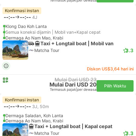
Termasuk pajak
|
per dewasa
Konfirmasi instan
--:--
--:--
4J
Klong Dao Koh Lanta
Semua koneksi dijamin | Mobil van+Kapal cepat
Dermaga Ao Nam Mao, Krabi
Taxi + Longtail boat | Mobil van
3.3
Matcha Tour
Diskon US$3,64 hari ini
Mulai Dari USD 23
Mulai Dari USD 20
Pilih Waktu
Termasuk pajak
|
per dewasa
Konfirmasi instan
--:--
--:--
3J, 50m
Dermaga Saladan, Koh Lanta
Dermaga Ao Nam Mao, Krabi
Taxi + Longtail boat | Kapal cepat
3.3
Matcha Tour