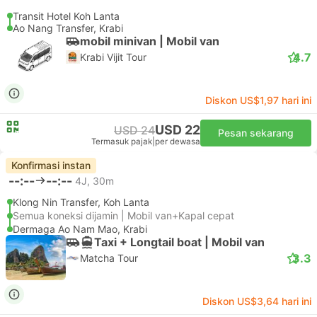
Transit Hotel Koh Lanta
Ao Nang Transfer, Krabi
mobil minivan | Mobil van
4.7
Krabi Vijit Tour
Diskon US$1,97 hari ini
USD 22
USD 24
Pesan sekarang
Termasuk pajak
|
per dewasa
Konfirmasi instan
--:--
--:--
4J, 30m
Klong Nin Transfer, Koh Lanta
Semua koneksi dijamin | Mobil van+Kapal cepat
Dermaga Ao Nam Mao, Krabi
Taxi + Longtail boat | Mobil van
3.3
Matcha Tour
Diskon US$3,64 hari ini