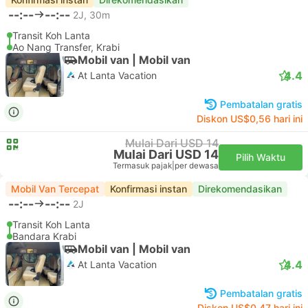
--:--
--:--
2J, 30m
Transit Koh Lanta
Ao Nang Transfer, Krabi
Mobil van | Mobil van
4.4
At Lanta Vacation
Pembatalan gratis
Diskon US$0,56 hari ini
Mulai Dari USD 14
Mulai Dari USD 14
Pilih Waktu
Termasuk pajak
|
per dewasa
Mobil Van Tercepat
Konfirmasi instan
Direkomendasikan
--:--
--:--
2J
Transit Koh Lanta
Bandara Krabi
Mobil van | Mobil van
4.4
At Lanta Vacation
Pembatalan gratis
Diskon US$0,47 hari ini