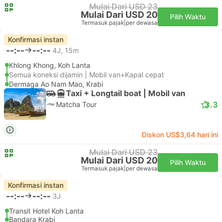
Mulai Dari USD 23
Mulai Dari USD 20
Pilih Waktu
Termasuk pajak
|
per dewasa
Konfirmasi instan
--:--
--:--
4J, 15m
Khlong Khong, Koh Lanta
Semua koneksi dijamin | Mobil van+Kapal cepat
Dermaga Ao Nam Mao, Krabi
Taxi + Longtail boat | Mobil van
3.3
Matcha Tour
Diskon US$3,64 hari ini
Mulai Dari USD 23
Mulai Dari USD 20
Pilih Waktu
Termasuk pajak
|
per dewasa
Konfirmasi instan
--:--
--:--
3J
Transit Hotel Koh Lanta
Bandara Krabi