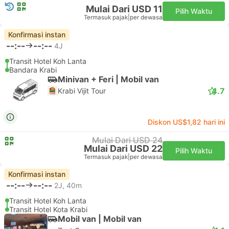
Mulai Dari USD 11
Pilih Waktu
Termasuk pajak
|
per dewasa
Konfirmasi instan
--:--
--:--
4J
Transit Hotel Koh Lanta
Bandara Krabi
Minivan + Feri | Mobil van
4.7
Krabi Vijit Tour
Diskon US$1,82 hari ini
Mulai Dari USD 24
Mulai Dari USD 22
Pilih Waktu
Termasuk pajak
|
per dewasa
Konfirmasi instan
--:--
--:--
2J, 40m
Transit Hotel Koh Lanta
Transit Hotel Kota Krabi
Mobil van | Mobil van