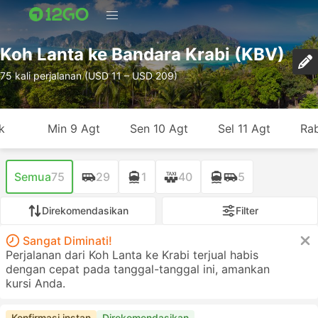
Koh Lanta ke Bandara Krabi (KBV)
75 kali perjalanan (USD 11 – USD 209)
k
Min 9 Agt
Sen 10 Agt
Sel 11 Agt
Rab
Semua
75
29
1
40
5
Direkomendasikan
Filter
Sangat Diminati!
Perjalanan dari Koh Lanta ke Krabi terjual habis
dengan cepat pada tanggal-tanggal ini, amankan
kursi Anda.
Konfirmasi instan
Direkomendasikan