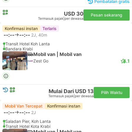
Pembatalan gratis
USD 30
Pesan sekarang
Termasuk pajak
|
per dewasa
Konfirmasi instan
Terlaris
--:--
--:--
2J, 40m
Transit Hotel Koh Lanta
Bandara Krabi
Mobil van | Mobil van
4.1
Zest Go
Mulai Dari USD 13
Pilih Waktu
Termasuk pajak
|
per dewasa
Mobil Van Tercepat
Konfirmasi instan
--:--
--:--
2J
Saladan Pier, Koh Lanta
Transit Hotel Kota Krabi
Mobil van | Mobil van