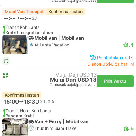
Termasuk pajak
|
per dewasa
Mobil Van Tercepat
Konfirmasi instan
--:--
--:--
2J
Transit Koh Lanta
Krabi Immigration office
Mobil van | Mobil van
4.4
At Lanta Vacation
Pembatalan gratis
Diskon US$0,51 hari ini
Mulai Dari USD 13
Mulai Dari USD 13
Pilih Waktu
Termasuk pajak
|
per dewasa
Konfirmasi instan
15:00
18:30
3J, 30m
Transit Hotel Koh Lanta
Bandara Krabi
Van + Ferry | Mobil van
4.5
Thubthim Siam Travel