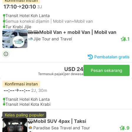
Konfirmasi instan
17:10
20:10
3J
Transit Hotel Koh Lanta
Semua koneksi dijamin | Mobil van+Mobil van
Tur Krabi Jijie
Mobil Van + mobil Van | Mobil van
4.1
Jijie Tour and Travel
Pembatalan gratis
USD 24
Pesan sekarang
Termasuk pajak
|
per dewasa
Konfirmasi instan
--:--
--:--
2J, 30m
Transit Hotel Koh Lanta
Transit Hotel Kota Krabi
Kelas paling populer
Mobil SUV 4pax | Taksi
4.9
Paradise Sea Travel and Tour