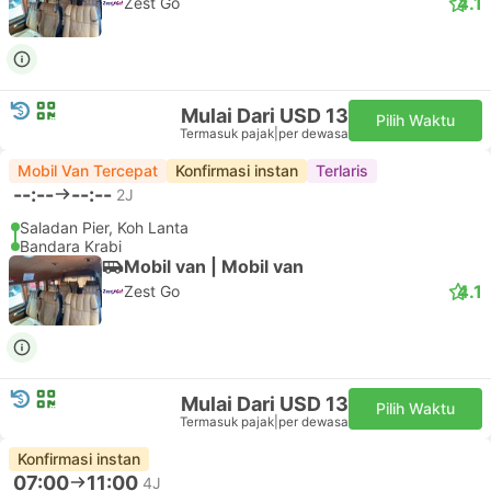
4.1
Zest Go
Mulai Dari USD 13
Pilih Waktu
Termasuk pajak
|
per dewasa
Mobil Van Tercepat
Konfirmasi instan
Terlaris
--:--
--:--
2J
Saladan Pier, Koh Lanta
Bandara Krabi
Mobil van | Mobil van
4.1
Zest Go
Mulai Dari USD 13
Pilih Waktu
Termasuk pajak
|
per dewasa
Konfirmasi instan
07:00
11:00
4J