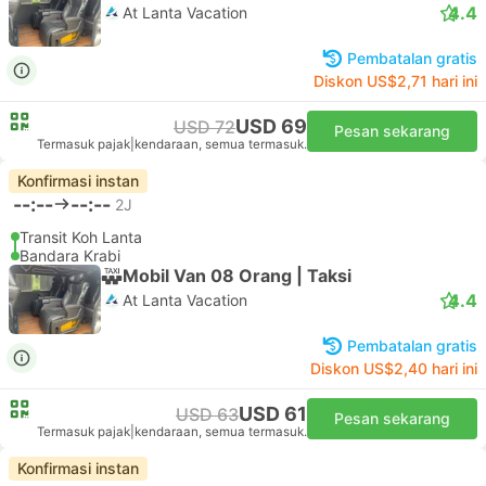
4.4
At Lanta Vacation
Pembatalan gratis
Diskon US$2,71 hari ini
USD 69
USD 72
Pesan sekarang
Termasuk pajak
|
kendaraan, semua termasuk.
Konfirmasi instan
--:--
--:--
2J
Transit Koh Lanta
Bandara Krabi
Mobil Van 08 Orang | Taksi
4.4
At Lanta Vacation
Pembatalan gratis
Diskon US$2,40 hari ini
USD 61
USD 63
Pesan sekarang
Termasuk pajak
|
kendaraan, semua termasuk.
Konfirmasi instan