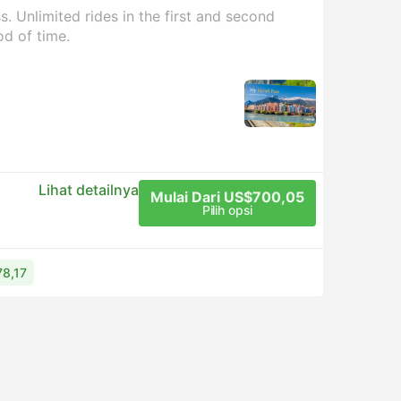
. Unlimited rides in the first and second
od of time.
Lihat detailnya
Mulai Dari US$700,05
Pilih opsi
78,17