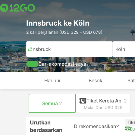
Innsbruck ke Köln
2 kali perjalanan (USD 329 – USD 678)
Innsbruck
Köln
Cari akomodasi saya
Hari ini
Besok
Sa
Tiket Kereta Api
2
Semua
2
Mulai Dari USD 329
Urutkan
Tik
Direkomendasikan
Eu
berdasarkan