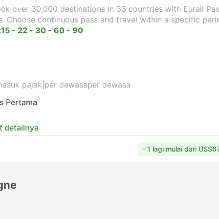
ck over 30,000 destinations in 33 countries with Eurail Pass
s. Choose continuous pass and travel within a specific peri
:
15 - 22 - 30 - 60 - 90
masuk pajak
|
per dewasa
per dewasa
as Pertama
t detailnya
1 lagi mulai dari US$6
ogne