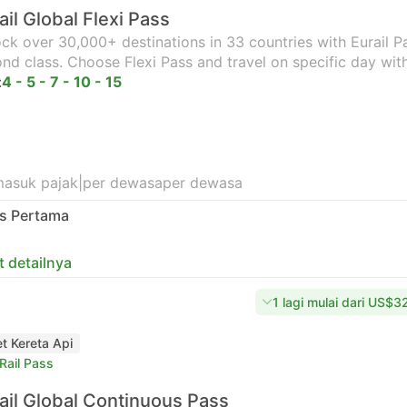
ail Global Flexi Pass
ck over 30,000+ destinations in 33 countries with Eurail Pas
nd class. Choose Flexi Pass and travel on specific day wit
:
4 - 5 - 7 - 10 - 15
masuk pajak
|
per dewasa
per dewasa
as Pertama
t detailnya
1 lagi mulai dari US$3
et Kereta Api
Rail Pass
ail Global Continuous Pass