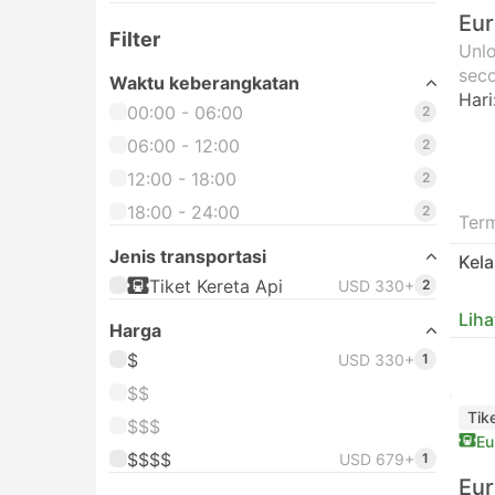
Eur
Filter
Unlo
seco
Waktu keberangkatan
Hari
00:00 - 06:00
2
06:00 - 12:00
2
12:00 - 18:00
2
18:00 - 24:00
2
Ter
Jenis transportasi
Kel
Tiket Kereta Api
USD 330+
2
Liha
Harga
$
USD 330+
1
$$
Tik
$$$
Eu
$$$$
USD 679+
1
Eur