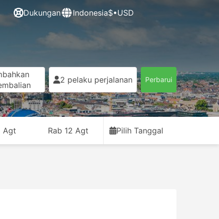
Dukungan
Indonesia
$•USD
mbahkan
2 pelaku perjalanan
Perbarui
embalian
1 Agt
Rab 12 Agt
Pilih Tanggal