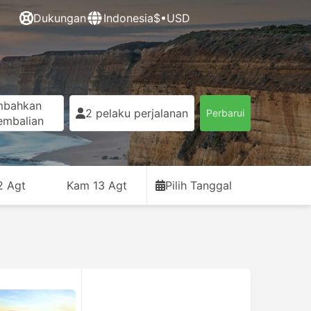
Dukungan
Indonesia
$•USD
mbahkan
2 pelaku perjalanan
Perbarui
embalian
2 Agt
Kam 13 Agt
Pilih Tanggal