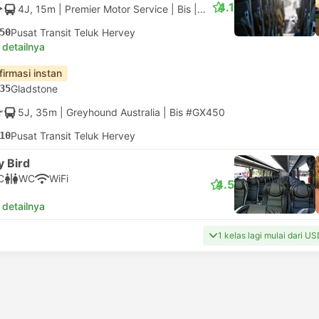
4.1
4J, 15m
| Premier Motor Service
|
Bis
|
Lokal
50
Pusat Transit Teluk Hervey
 detailnya
firmasi instan
35
Gladstone
5J, 35m
| Greyhound Australia
|
Bis #GX450
10
Pusat Transit Teluk Hervey
y Bird
C
WC
WiFi
4.5
 detailnya
1 kelas lagi mulai dari US