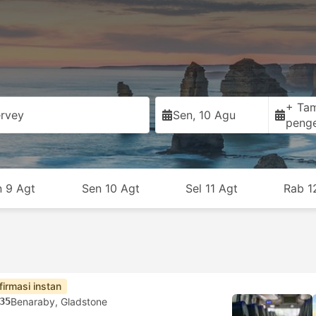
+ Ta
ervey
Sen, 10 Agu
peng
n 9 Agt
Sen 10 Agt
Sel 11 Agt
Rab 1
firmasi instan
35
Benaraby, Gladstone