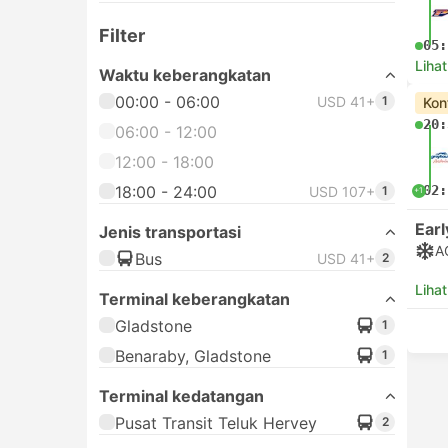
Filter
05:
Lihat
Waktu keberangkatan
00:00 - 06:00
USD 41+
1
Kon
20:
06:00 - 12:00
12:00 - 18:00
18:00 - 24:00
02:
USD 107+
1
+1
Earl
Jenis transportasi
A
Bus
USD 41+
2
Lihat
Terminal keberangkatan
Gladstone
1
Benaraby, Gladstone
1
Terminal kedatangan
Pusat Transit Teluk Hervey
2