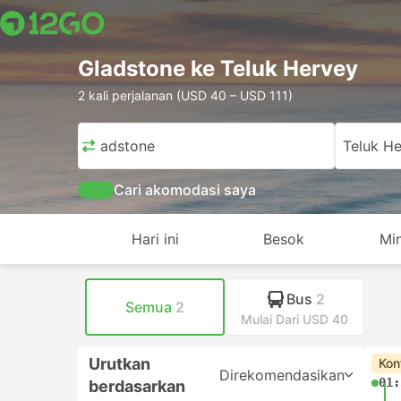
Gladstone ke Teluk Hervey
2 kali perjalanan (USD 40 – USD 111)
Gladstone
Teluk H
Cari akomodasi saya
Hari ini
Besok
Mi
Bus
2
Semua
2
Mulai Dari USD 40
Urutkan
Kon
Direkomendasikan
01:
berdasarkan