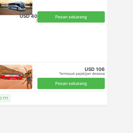
USD 40
Pesan sekarang
Termasuk pajak
|
per dewasa
USD 106
Termasuk pajak
|
per dewasa
Pesan sekarang
D 111