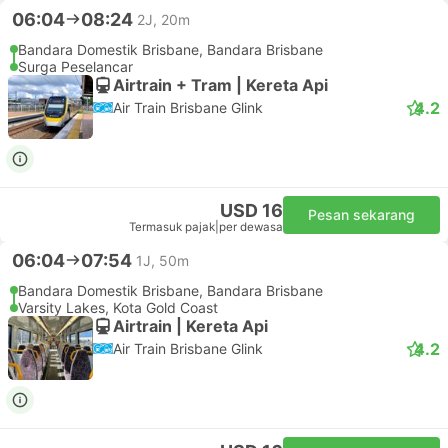
06:04
08:24
2J, 20m
Bandara Domestik Brisbane, Bandara Brisbane
Surga Peselancar
Airtrain + Tram | Kereta Api
4.2
Air Train Brisbane Glink
USD 16
Pesan sekarang
Termasuk pajak
|
per dewasa
06:04
07:54
1J, 50m
Bandara Domestik Brisbane, Bandara Brisbane
Varsity Lakes, Kota Gold Coast
Airtrain | Kereta Api
4.2
Air Train Brisbane Glink