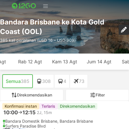
Bandara Brisbane ke Kota Gold
Coast (OOL)
385 kali perjalanan (USD 16 – USD 909)
Agt
Rab 12 Agt
Kam 13 Agt
Jum 14 Agt
Sab
Semua
385
308
4
73
Direkomendasikan
Filter
Konfirmasi instan
Terlaris
Direkomendasikan
10:00
12:15
2J, 15m
Bandara Domestik Brisbane, Bandara Brisbane
Surfers Paradise Blvd