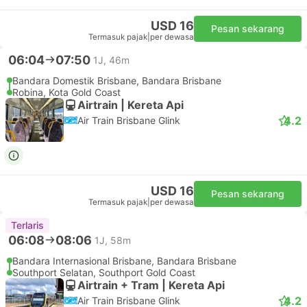
USD 16
Pesan sekarang
Termasuk pajak
|
per dewasa
06:04
07:50
1J, 46m
Bandara Domestik Brisbane, Bandara Brisbane
Robina, Kota Gold Coast
Airtrain | Kereta Api
4.2
Air Train Brisbane Glink
USD 16
Pesan sekarang
Termasuk pajak
|
per dewasa
Terlaris
06:08
08:06
1J, 58m
Bandara Internasional Brisbane, Bandara Brisbane
Southport Selatan, Southport Gold Coast
Airtrain + Tram | Kereta Api
4.2
Air Train Brisbane Glink