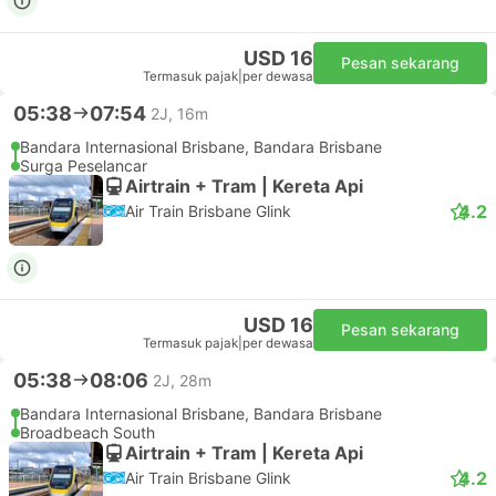
USD 16
Pesan sekarang
Termasuk pajak
|
per dewasa
05:38
07:54
2J, 16m
Bandara Internasional Brisbane, Bandara Brisbane
Surga Peselancar
Airtrain + Tram | Kereta Api
4.2
Air Train Brisbane Glink
USD 16
Pesan sekarang
Termasuk pajak
|
per dewasa
05:38
08:06
2J, 28m
Bandara Internasional Brisbane, Bandara Brisbane
Broadbeach South
Airtrain + Tram | Kereta Api
4.2
Air Train Brisbane Glink