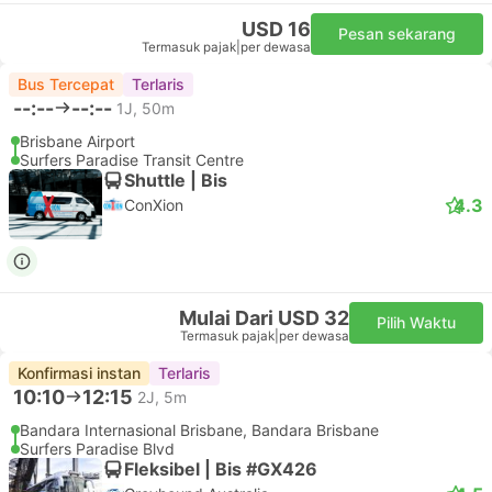
USD 16
Pesan sekarang
Termasuk pajak
|
per dewasa
Bus Tercepat
Terlaris
--:--
--:--
1J, 50m
Brisbane Airport
Surfers Paradise Transit Centre
Shuttle | Bis
4.3
ConXion
Mulai Dari USD 32
Pilih Waktu
Termasuk pajak
|
per dewasa
Konfirmasi instan
Terlaris
10:10
12:15
2J, 5m
Bandara Internasional Brisbane, Bandara Brisbane
Surfers Paradise Blvd
Fleksibel | Bis #GX426