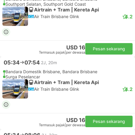
Southport Selatan, Southport Gold Coast
Airtrain + Tram | Kereta Api
4.2
Air Train Brisbane Glink
USD 16
Pesan sekarang
Termasuk pajak
|
per dewasa
05:34
07:54
2J, 20m
Bandara Domestik Brisbane, Bandara Brisbane
Surga Peselancar
Airtrain + Tram | Kereta Api
4.2
Air Train Brisbane Glink
USD 16
Pesan sekarang
Termasuk pajak
|
per dewasa