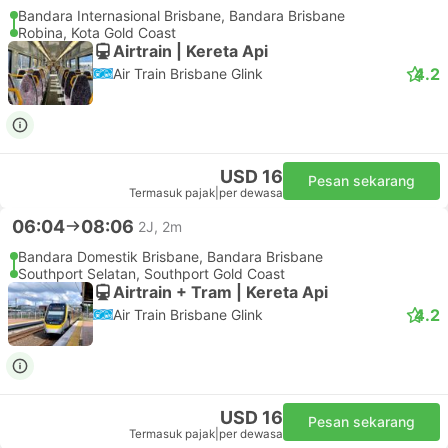
Bandara Internasional Brisbane, Bandara Brisbane
Robina, Kota Gold Coast
Airtrain | Kereta Api
4.2
Air Train Brisbane Glink
USD 16
Pesan sekarang
Termasuk pajak
|
per dewasa
06:04
08:06
2J, 2m
Bandara Domestik Brisbane, Bandara Brisbane
Southport Selatan, Southport Gold Coast
Airtrain + Tram | Kereta Api
4.2
Air Train Brisbane Glink
USD 16
Pesan sekarang
Termasuk pajak
|
per dewasa