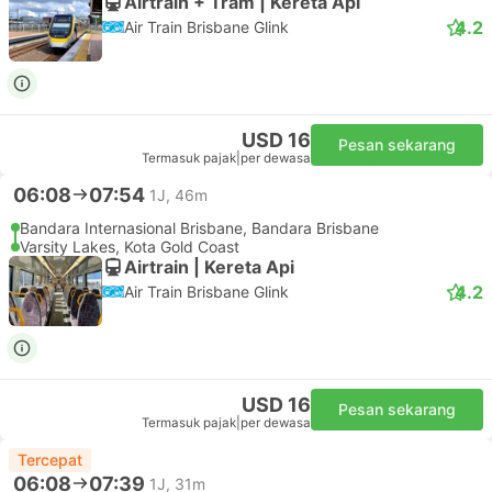
Airtrain + Tram | Kereta Api
4.2
Air Train Brisbane Glink
USD 16
Pesan sekarang
Termasuk pajak
|
per dewasa
06:08
07:54
1J, 46m
Bandara Internasional Brisbane, Bandara Brisbane
Varsity Lakes, Kota Gold Coast
Airtrain | Kereta Api
4.2
Air Train Brisbane Glink
USD 16
Pesan sekarang
Termasuk pajak
|
per dewasa
Tercepat
06:08
07:39
1J, 31m