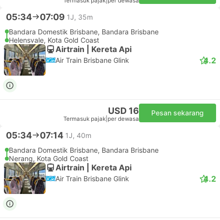
Termasuk pajak
|
per dewasa
05:34
07:09
1J, 35m
Bandara Domestik Brisbane, Bandara Brisbane
Helensvale, Kota Gold Coast
Airtrain | Kereta Api
4.2
Air Train Brisbane Glink
USD 16
Pesan sekarang
Termasuk pajak
|
per dewasa
05:34
07:14
1J, 40m
Bandara Domestik Brisbane, Bandara Brisbane
Nerang, Kota Gold Coast
Airtrain | Kereta Api
4.2
Air Train Brisbane Glink