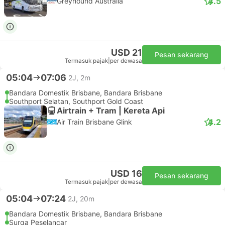
4.5
Greyhound Australia
USD 21
Pesan sekarang
Termasuk pajak
|
per dewasa
05:04
07:06
2J, 2m
Bandara Domestik Brisbane, Bandara Brisbane
Southport Selatan, Southport Gold Coast
Airtrain + Tram | Kereta Api
4.2
Air Train Brisbane Glink
USD 16
Pesan sekarang
Termasuk pajak
|
per dewasa
05:04
07:24
2J, 20m
Bandara Domestik Brisbane, Bandara Brisbane
Surga Peselancar