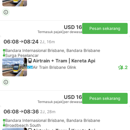
USD 16
Pesan sekarang
Termasuk pajak
|
per dewasa
06:08
08:24
2J, 16m
Bandara Internasional Brisbane, Bandara Brisbane
Surga Peselancar
Airtrain + Tram | Kereta Api
4.2
Air Train Brisbane Glink
USD 16
Pesan sekarang
Termasuk pajak
|
per dewasa
06:08
08:36
2J, 28m
Bandara Internasional Brisbane, Bandara Brisbane
Broadbeach South