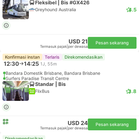
Fleksibel | Bis #GX426
4.5
Greyhound Australia
USD 21
Pesan sekarang
Termasuk pajak
|
per dewasa
Konfirmasi instan
Terlaris
Direkomendasikan
12:30
14:25
1J, 55m
Bandara Domestik Brisbane, Bandara Brisbane
Surfers Paradise Transit Centre
Standar | Bis
3.8
FlixBus
USD 24
Pesan sekarang
Termasuk pajak
|
per dewasa
Direkomendasikan