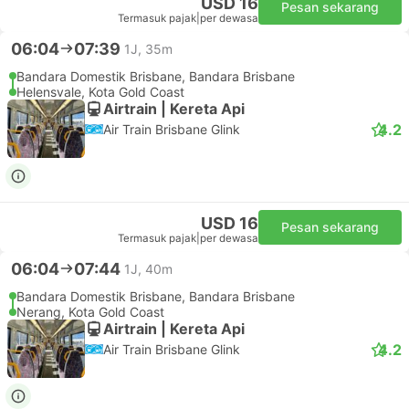
USD 16
Pesan sekarang
Termasuk pajak
|
per dewasa
06:04
07:39
1J, 35m
Bandara Domestik Brisbane, Bandara Brisbane
Helensvale, Kota Gold Coast
Airtrain | Kereta Api
4.2
Air Train Brisbane Glink
USD 16
Pesan sekarang
Termasuk pajak
|
per dewasa
06:04
07:44
1J, 40m
Bandara Domestik Brisbane, Bandara Brisbane
Nerang, Kota Gold Coast
Airtrain | Kereta Api
4.2
Air Train Brisbane Glink