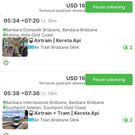
USD 16
Pesan sekarang
Termasuk pajak
|
per dewasa
05:34
07:20
1J, 46m
Bandara Domestik Brisbane, Bandara Brisbane
Robina, Kota Gold Coast
Airtrain | Kereta Api
4.2
Air Train Brisbane Glink
USD 16
Pesan sekarang
Termasuk pajak
|
per dewasa
05:38
07:36
1J, 58m
Bandara Internasional Brisbane, Bandara Brisbane
Southport Selatan, Southport Gold Coast
Airtrain + Tram | Kereta Api
4.2
Air Train Brisbane Glink