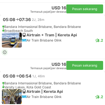
USD 16
Pesan sekarang
Termasuk pajak
|
per dewasa
05:08
07:36
2J, 28m
Bandara Internasional Brisbane, Bandara Brisbane
Broadbeach South
Airtrain + Tram | Kereta Api
4.2
Air Train Brisbane Glink
USD 16
Pesan sekarang
Termasuk pajak
|
per dewasa
05:08
06:54
1J, 46m
Bandara Internasional Brisbane, Bandara Brisbane
Varsity Lakes, Kota Gold Coast
Airtrain | Kereta Api
4.2
Air Train Brisbane Glink