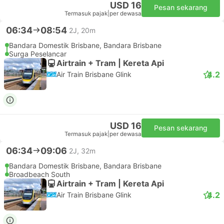
USD 16
Pesan sekarang
Termasuk pajak
|
per dewasa
06:34
08:54
2J, 20m
Bandara Domestik Brisbane, Bandara Brisbane
Surga Peselancar
Airtrain + Tram | Kereta Api
4.2
Air Train Brisbane Glink
USD 16
Pesan sekarang
Termasuk pajak
|
per dewasa
06:34
09:06
2J, 32m
Bandara Domestik Brisbane, Bandara Brisbane
Broadbeach South
Airtrain + Tram | Kereta Api
4.2
Air Train Brisbane Glink