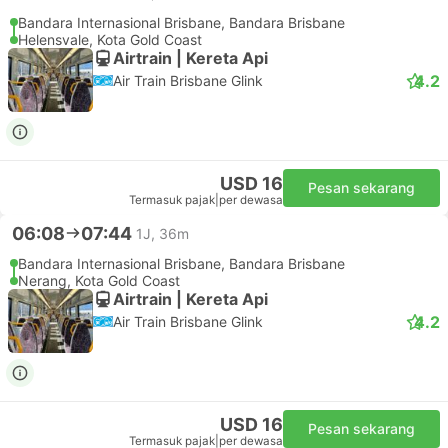
Bandara Internasional Brisbane, Bandara Brisbane
Helensvale, Kota Gold Coast
Airtrain | Kereta Api
4.2
Air Train Brisbane Glink
USD 16
Pesan sekarang
Termasuk pajak
|
per dewasa
06:08
07:44
1J, 36m
Bandara Internasional Brisbane, Bandara Brisbane
Nerang, Kota Gold Coast
Airtrain | Kereta Api
4.2
Air Train Brisbane Glink
USD 16
Pesan sekarang
Termasuk pajak
|
per dewasa