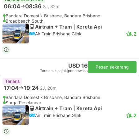
06:04
08:36
2J, 32m
Bandara Domestik Brisbane, Bandara Brisbane
Broadbeach South
Airtrain + Tram | Kereta Api
4.2
Air Train Brisbane Glink
USD 16
Pesan sekarang
Termasuk pajak
|
per dewasa
Terlaris
17:04
19:24
2J, 20m
Bandara Domestik Brisbane, Bandara Brisbane
Surga Peselancar
Airtrain + Tram | Kereta Api
4.2
Air Train Brisbane Glink