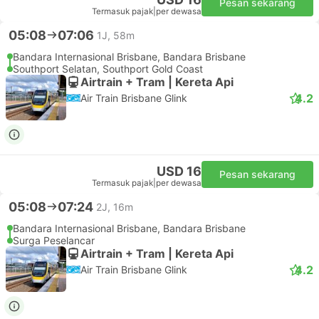
Pesan sekarang
Termasuk pajak
|
per dewasa
05:08
07:06
1J, 58m
Bandara Internasional Brisbane, Bandara Brisbane
Southport Selatan, Southport Gold Coast
Airtrain + Tram | Kereta Api
4.2
Air Train Brisbane Glink
USD 16
Pesan sekarang
Termasuk pajak
|
per dewasa
05:08
07:24
2J, 16m
Bandara Internasional Brisbane, Bandara Brisbane
Surga Peselancar
Airtrain + Tram | Kereta Api
4.2
Air Train Brisbane Glink