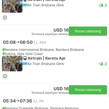
4.2
Air Train Brisbane Glink
USD 16
Pesan sekarang
Termasuk pajak
|
per dewasa
05:08
06:50
1J, 42m
Bandara Internasional Brisbane, Bandara Brisbane
Robina, Kota Gold Coast
Airtrain | Kereta Api
4.2
Air Train Brisbane Glink
USD 16
Pesan sekarang
Termasuk pajak
|
per dewasa
05:34
07:36
2J, 2m
Bandara Domestik Brisbane, Bandara Brisbane