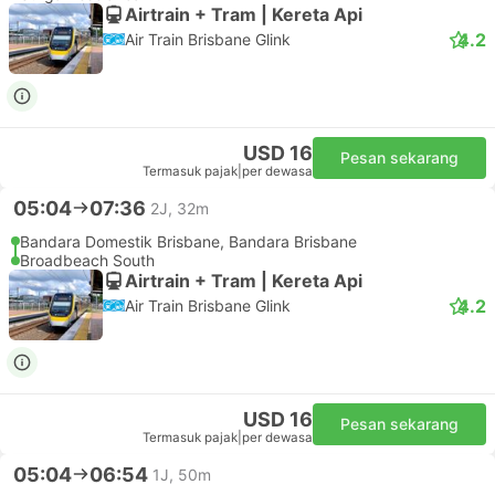
Airtrain + Tram | Kereta Api
4.2
Air Train Brisbane Glink
USD 16
Pesan sekarang
Termasuk pajak
|
per dewasa
05:04
07:36
2J, 32m
Bandara Domestik Brisbane, Bandara Brisbane
Broadbeach South
Airtrain + Tram | Kereta Api
4.2
Air Train Brisbane Glink
USD 16
Pesan sekarang
Termasuk pajak
|
per dewasa
05:04
06:54
1J, 50m