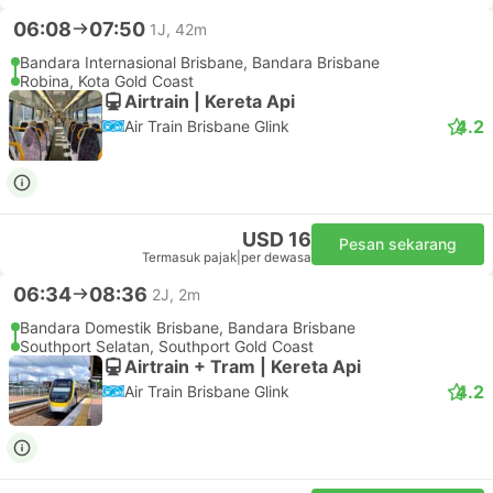
06:08
07:50
1J, 42m
Bandara Internasional Brisbane, Bandara Brisbane
Robina, Kota Gold Coast
Airtrain | Kereta Api
4.2
Air Train Brisbane Glink
USD 16
Pesan sekarang
Termasuk pajak
|
per dewasa
06:34
08:36
2J, 2m
Bandara Domestik Brisbane, Bandara Brisbane
Southport Selatan, Southport Gold Coast
Airtrain + Tram | Kereta Api
4.2
Air Train Brisbane Glink