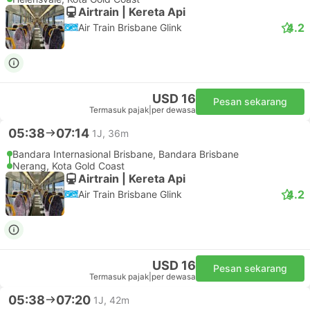
Airtrain | Kereta Api
4.2
Air Train Brisbane Glink
USD 16
Pesan sekarang
Termasuk pajak
|
per dewasa
05:38
07:14
1J, 36m
Bandara Internasional Brisbane, Bandara Brisbane
Nerang, Kota Gold Coast
Airtrain | Kereta Api
4.2
Air Train Brisbane Glink
USD 16
Pesan sekarang
Termasuk pajak
|
per dewasa
05:38
07:20
1J, 42m