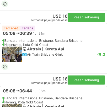
USD 16
Pesan sekarang
Termasuk pajak
|
per dewasa
Tercepat
Terlaris
05:08
06:39
1J, 31m
Bandara Internasional Brisbane, Bandara Brisbane
Helensvale, Kota Gold Coast
Airtrain | Kereta Api
4.2
Air Train Brisbane Glink
USD 16
Pesan sekarang
Termasuk pajak
|
per dewasa
05:08
06:44
1J, 36m
Bandara Internasional Brisbane, Bandara Brisbane
Nerang, Kota Gold Coast
Airtrain | Kereta Api