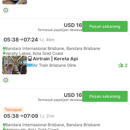
USD 16
Pesan sekarang
Termasuk pajak
|
per dewasa
05:38
07:24
1J, 46m
Bandara Internasional Brisbane, Bandara Brisbane
Varsity Lakes, Kota Gold Coast
Airtrain | Kereta Api
4.2
Air Train Brisbane Glink
USD 16
Pesan sekarang
Termasuk pajak
|
per dewasa
Tercepat
05:38
07:09
1J, 31m
Bandara Internasional Brisbane, Bandara Brisbane
Helensvale, Kota Gold Coast