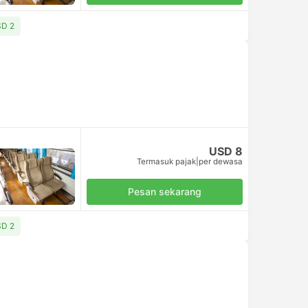
SD 2
USD 8
Termasuk pajak
|
per dewasa
Pesan sekarang
SD 2