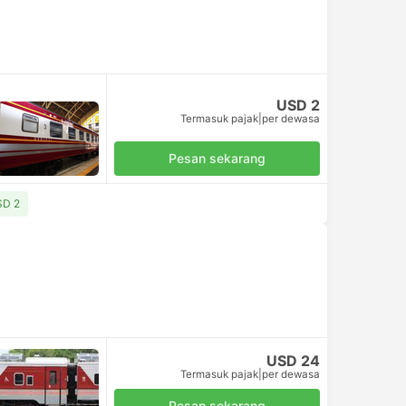
USD 2
Termasuk pajak
|
per dewasa
Pesan sekarang
SD 2
USD 24
Termasuk pajak
|
per dewasa
Pesan sekarang