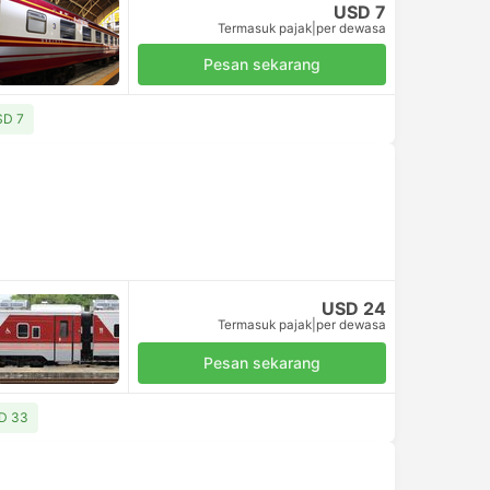
USD 7
Termasuk pajak
|
per dewasa
Pesan sekarang
SD 7
USD 24
Termasuk pajak
|
per dewasa
Pesan sekarang
SD 33