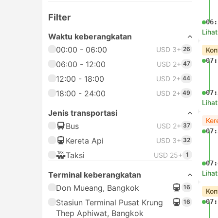
Filter
06:
Lihat
Waktu keberangkatan
00:00 - 06:00
USD 3+
26
Kon
07:
06:00 - 12:00
USD 2+
47
12:00 - 18:00
USD 2+
44
18:00 - 24:00
07:
USD 2+
49
Lihat
Jenis transportasi
Ker
Bus
USD 2+
37
07:
Kereta Api
USD 3+
32
Taksi
USD 25+
1
07:
Lihat
Terminal keberangkatan
Don Mueang, Bangkok
16
Kon
Stasiun Terminal Pusat Krung
07:
16
Thep Aphiwat, Bangkok