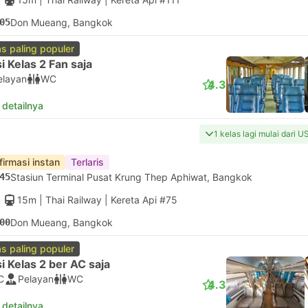
05
Don Mueang, Bangkok
as paling populer
i Kelas 2 Fan saja
elayan
WC
4.3
 detailnya
1 kelas lagi mulai dari U
firmasi instan
Terlaris
45
Stasiun Terminal Pusat Krung Thep Aphiwat, Bangkok
15m
| Thai Railway
|
Kereta Api #75
00
Don Mueang, Bangkok
as paling populer
i Kelas 2 ber AC saja
C
Pelayan
WC
4.3
 detailnya