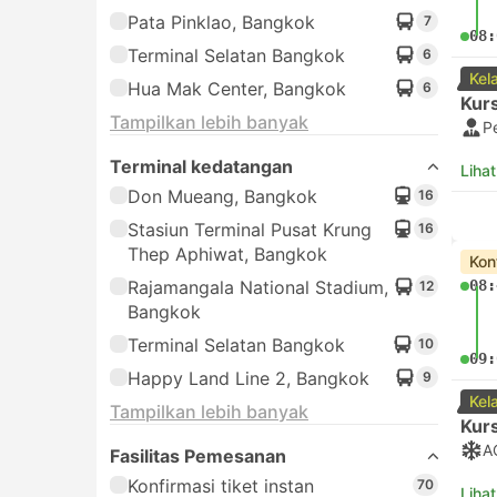
Pata Pinklao, Bangkok
7
08:
Terminal Selatan Bangkok
6
Kel
Hua Mak Center, Bangkok
6
Kurs
Tampilkan lebih banyak
P
Terminal kedatangan
Lihat
Don Mueang, Bangkok
16
Stasiun Terminal Pusat Krung
16
Thep Aphiwat, Bangkok
Kon
Rajamangala National Stadium,
08:
12
Bangkok
Terminal Selatan Bangkok
10
09:
Happy Land Line 2, Bangkok
9
Kel
Tampilkan lebih banyak
Kurs
A
Fasilitas Pemesanan
Konfirmasi tiket instan
70
Lihat