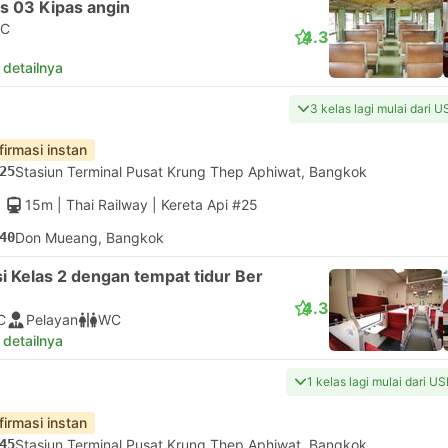
s 03 Kipas angin
C
4.3
 detailnya
3 kelas lagi mulai dari U
firmasi instan
25
Stasiun Terminal Pusat Krung Thep Aphiwat, Bangkok
15m
| Thai Railway
|
Kereta Api #25
40
Don Mueang, Bangkok
i Kelas 2 dengan tempat tidur Ber
4.3
C
Pelayan
WC
 detailnya
1 kelas lagi mulai dari U
firmasi instan
45
Stasiun Terminal Pusat Krung Thep Aphiwat, Bangkok