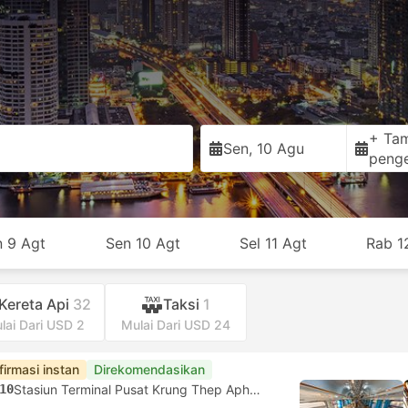
+ Ta
Sen, 10 Agu
peng
n 9 Agt
Sen 10 Agt
Sel 11 Agt
Rab 1
Kereta Api
32
Taksi
1
lai Dari USD 2
Mulai Dari USD 24
firmasi instan
Direkomendasikan
10
Stasiun Terminal Pusat Krung Thep Aphiwat, Bangkok