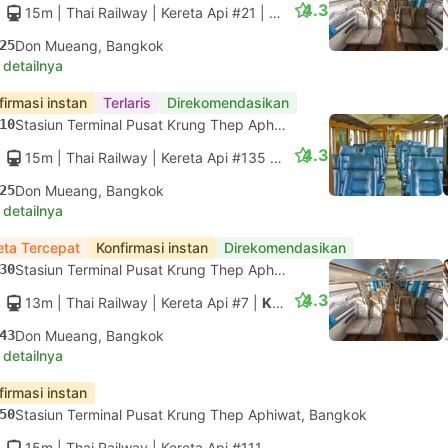
4.3
15m
| Thai Railway
|
Kereta Api #21
|
Kursi Kelas 2 ber AC saja
25
Don Mueang, Bangkok
 detailnya
firmasi instan
Terlaris
Direkomendasikan
10
Stasiun Terminal Pusat Krung Thep Aphiwat, Bangkok
4.3
15m
| Thai Railway
|
Kereta Api #135
|
Kursi Kelas 2 Fan saja
25
Don Mueang, Bangkok
 detailnya
eta Tercepat
Konfirmasi instan
Direkomendasikan
30
Stasiun Terminal Pusat Krung Thep Aphiwat, Bangkok
4.3
13m
| Thai Railway
|
Kereta Api #7
|
Kursi Kelas 2 ber AC saja
43
Don Mueang, Bangkok
 detailnya
firmasi instan
50
Stasiun Terminal Pusat Krung Thep Aphiwat, Bangkok
15m
| Thai Railway
|
Kereta Api #111