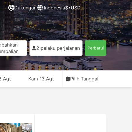
Dukungan
Indonesia
$•USD
mbahkan
2 pelaku perjalanan
Perbarui
embalian
2 Agt
Kam 13 Agt
Pilih Tanggal