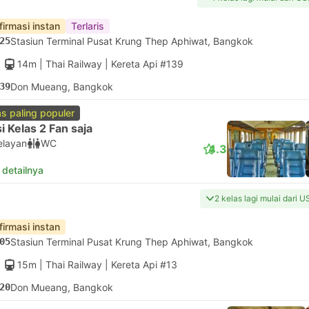
firmasi instan
Terlaris
25
Stasiun Terminal Pusat Krung Thep Aphiwat, Bangkok
14m
| Thai Railway
|
Kereta Api #139
39
Don Mueang, Bangkok
as paling populer
i Kelas 2 Fan saja
elayan
WC
4.3
 detailnya
2 kelas lagi mulai dari U
firmasi instan
05
Stasiun Terminal Pusat Krung Thep Aphiwat, Bangkok
15m
| Thai Railway
|
Kereta Api #13
20
Don Mueang, Bangkok