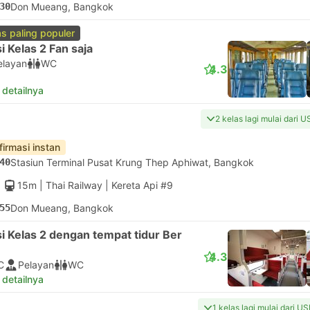
30
Don Mueang, Bangkok
as paling populer
i Kelas 2 Fan saja
elayan
WC
4.3
 detailnya
2 kelas lagi mulai dari U
firmasi instan
40
Stasiun Terminal Pusat Krung Thep Aphiwat, Bangkok
15m
| Thai Railway
|
Kereta Api #9
55
Don Mueang, Bangkok
i Kelas 2 dengan tempat tidur Ber
4.3
C
Pelayan
WC
 detailnya
1 kelas lagi mulai dari U