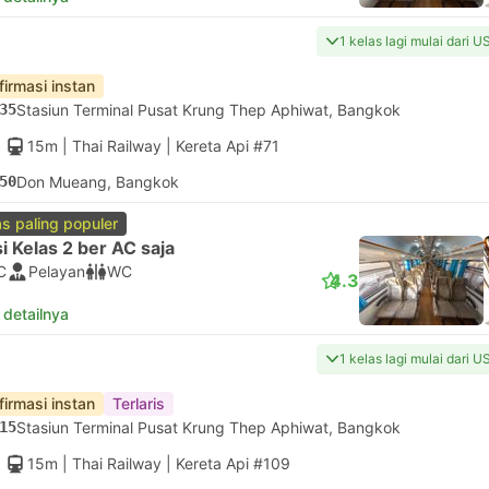
1 kelas lagi mulai dari U
firmasi instan
35
Stasiun Terminal Pusat Krung Thep Aphiwat, Bangkok
15m
| Thai Railway
|
Kereta Api #71
50
Don Mueang, Bangkok
as paling populer
i Kelas 2 ber AC saja
C
Pelayan
WC
4.3
 detailnya
1 kelas lagi mulai dari U
firmasi instan
Terlaris
15
Stasiun Terminal Pusat Krung Thep Aphiwat, Bangkok
15m
| Thai Railway
|
Kereta Api #109