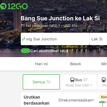
Bang Sue Junction ke Lak Si
70 kali perjalanan (USD 1 – USD 45)
Bang Sue Junction
Lak Si
Cari akomodasi saya
Hari ini
Besok
Mi
Bus
37
Semua
70
Mulai Dari USD 1
Mu
Urutkan
Kon
Direkomendasikan
06:
berdasarkan