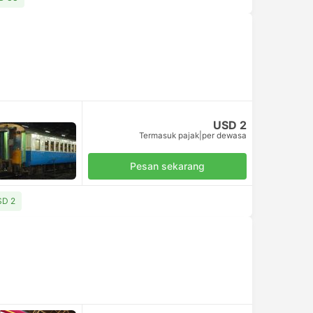
USD 2
Termasuk pajak
|
per dewasa
Pesan sekarang
SD 2