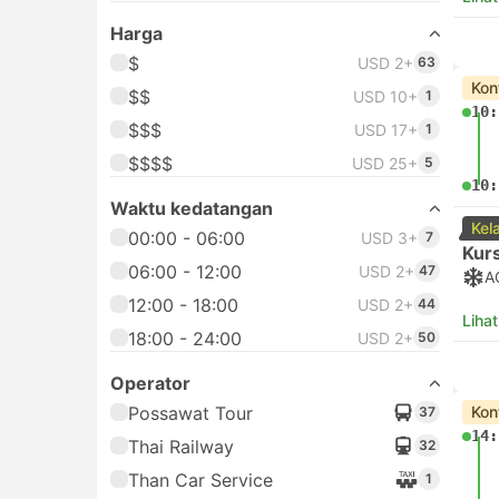
Harga
$
USD 2+
63
Kon
$$
USD 10+
1
10:
$$$
USD 17+
1
$$$$
USD 25+
5
10:
Waktu kedatangan
Kel
00:00 - 06:00
USD 3+
7
Kurs
06:00 - 12:00
USD 2+
47
A
12:00 - 18:00
USD 2+
44
Lihat
18:00 - 24:00
USD 2+
50
Operator
Possawat Tour
Kon
37
14:
Thai Railway
32
Than Car Service
1