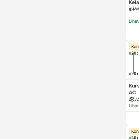
Kela
W
Lihat
Kon
20:
20:
Kurs
AC
A
Lihat
Kon
20: