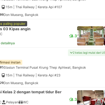
15m
| Thai Railway
|
Kereta Api #107
00
Don Mueang, Bangkok
as paling populer
s 03 Kipas angin
C
4.3
 detailnya
2 kelas lagi mulai dari U
firmasi instan
05
Stasiun Terminal Pusat Krung Thep Aphiwat, Bangkok
15m
| Thai Railway
|
Kereta Api #23
20
Don Mueang, Bangkok
i Kelas 2 dengan tempat tidur Ber
4.3
C
Pelayan
WC