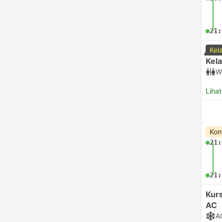
21:
Kel
Kela
W
Lihat
Kon
21:
21:
Kurs
AC
A