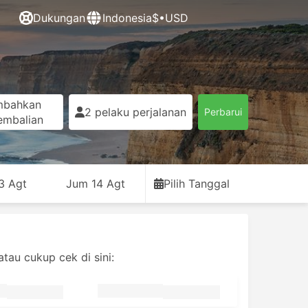
Dukungan
Indonesia
$•USD
mbahkan
2 pelaku perjalanan
Perbarui
embalian
3 Agt
Jum 14 Agt
Pilih Tanggal
tau cukup cek di sini: