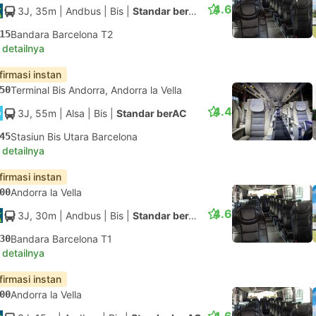
4.6
3J, 35m
| Andbus
|
Bis
|
Standar berAC
15
Bandara Barcelona T2
 detailnya
firmasi instan
50
Terminal Bis Andorra, Andorra la Vella
4.4
3J, 55m
| Alsa
|
Bis
|
Standar berAC
45
Stasiun Bis Utara Barcelona
 detailnya
firmasi instan
00
Andorra la Vella
4.6
3J, 30m
| Andbus
|
Bis
|
Standar berAC
30
Bandara Barcelona T1
 detailnya
firmasi instan
00
Andorra la Vella