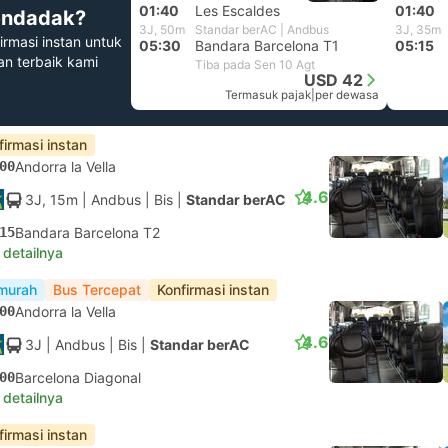
01:40
Les Escaldes
01:40
ndadak?
3J, 50m
Standar berAC | Andbus
3J, 35m
irmasi instan untuk
05:30
Bandara Barcelona T1
05:15
han terbaik kami
Tiba pada Sen 10 Agt
USD 42
Termasuk pajak
|
per dewasa
firmasi instan
00
Andorra la Vella
4.6
3J, 15m
| Andbus
|
Bis
|
Standar berAC
15
Bandara Barcelona T2
 detailnya
murah
Bus Tercepat
Konfirmasi instan
00
Andorra la Vella
4.6
3J
| Andbus
|
Bis
|
Standar berAC
00
Barcelona Diagonal
 detailnya
firmasi instan