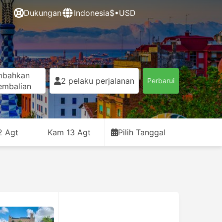
Dukungan
Indonesia
$•USD
mbahkan
2 pelaku perjalanan
Perbarui
embalian
2 Agt
Kam 13 Agt
Pilih Tanggal