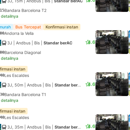
4.6
3J, 15m
| Andbus
|
Bis
|
Standar berAC
15
Bandara Barcelona T2
 detailnya
murah
Bus Tercepat
Konfirmasi instan
00
Andorra la Vella
4.6
3J
| Andbus
|
Bis
|
Standar berAC
00
Barcelona Diagonal
 detailnya
firmasi instan
40
Les Escaldes
4.6
3J, 50m
| Andbus
|
Bis
|
Standar berAC
30
Bandara Barcelona T1
 detailnya
firmasi instan
40
Les Escaldes
4.6
3J, 35m
| Andbus
|
Bis
|
Standar berAC