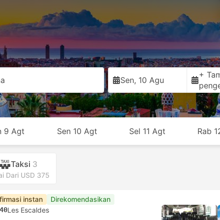
+ Ta
na
Sen, 10 Agu
peng
n 9 Agt
Sen 10 Agt
Sel 11 Agt
Rab 1
Taksi
3
ai Dari USD 375
firmasi instan
Direkomendasikan
40
Les Escaldes