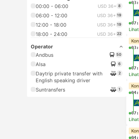
03:
00:00 - 06:00
USD 36+
8
06:00 - 12:00
USD 36+
19
07:
12:00 - 18:00
USD 36+
19
Lihat
18:00 - 24:00
USD 36+
22
Kon
Operator
03:
Andbus
50
Alsa
6
07:
Daytrip private transfer with
2
Lihat
English speaking driver
Kon
Suntransfers
1
04:
07:
Lihat
Kon
04: