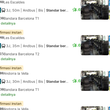
40
Les Escaldes
4.6
3J, 50m
| Andbus
|
Bis
|
Standar berAC
30
Bandara Barcelona T1
 detailnya
firmasi instan
40
Les Escaldes
4.6
3J, 35m
| Andbus
|
Bis
|
Standar berAC
15
Bandara Barcelona T2
 detailnya
firmasi instan
00
Andorra la Vella
4.6
3J, 30m
| Andbus
|
Bis
|
Standar berAC
30
Bandara Barcelona T1
 detailnya
firmasi instan
00
Andorra la Vella