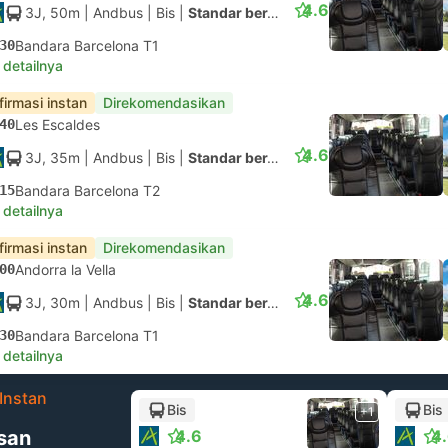
4.6
3J, 50m
| Andbus
|
Bis
|
Standar berAC
30
Bandara Barcelona T1
 detailnya
firmasi instan
Direkomendasikan
40
Les Escaldes
4.6
3J, 35m
| Andbus
|
Bis
|
Standar berAC
15
Bandara Barcelona T2
 detailnya
firmasi instan
Direkomendasikan
00
Andorra la Vella
4.6
3J, 30m
| Andbus
|
Bis
|
Standar berAC
30
Bandara Barcelona T1
 detailnya
Instan
Bis
Bis
+1
san
4.6
4