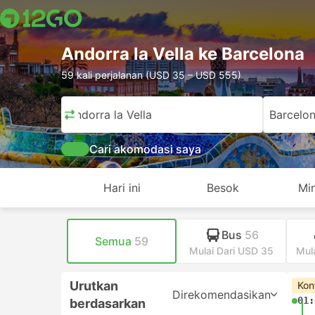
Andorra la Vella ke Barcelona
59 kali perjalanan (USD 35 – USD 555)
Andorra la Vella
Barcelo
Cari akomodasi saya
Hari ini
Besok
Mi
Bus
56
Semua
59
Mulai Dari USD 35
Mul
Urutkan
Kon
Direkomendasikan
01:
berdasarkan