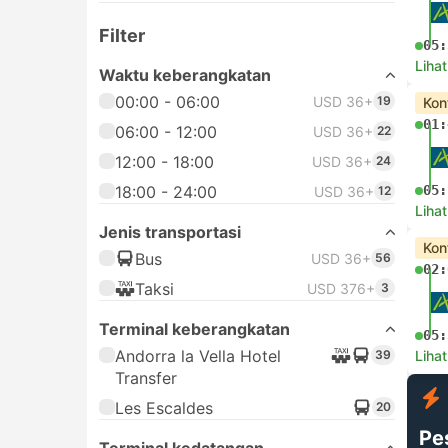
Filter
05:
Lihat
Waktu keberangkatan
00:00 - 06:00
USD 36+
19
Kon
01:
06:00 - 12:00
USD 36+
22
12:00 - 18:00
USD 36+
24
18:00 - 24:00
05:
USD 36+
12
Lihat
Jenis transportasi
Kon
Bus
USD 36+
56
02:
Taksi
USD 376+
3
Terminal keberangkatan
05:
Andorra la Vella Hotel
39
Lihat
Transfer
Les Escaldes
20
Pe