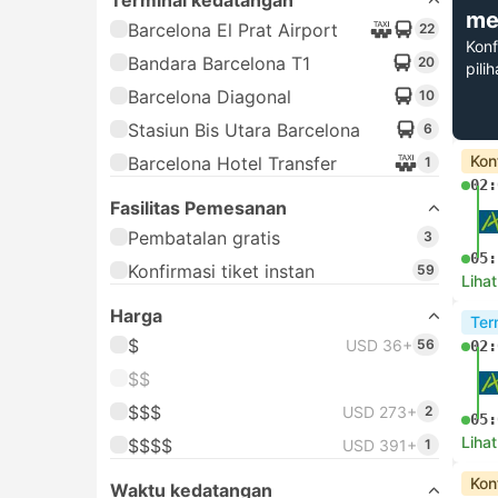
Terminal kedatangan
me
Barcelona El Prat Airport
22
Konf
Bandara Barcelona T1
20
pili
Barcelona Diagonal
10
Stasiun Bis Utara Barcelona
6
Kon
Barcelona Hotel Transfer
1
02:
Fasilitas Pemesanan
Pembatalan gratis
3
05:
Konfirmasi tiket instan
59
Lihat
Harga
Ter
$
USD 36+
56
02:
$$
$$$
USD 273+
2
05:
Lihat
$$$$
USD 391+
1
Kon
Waktu kedatangan