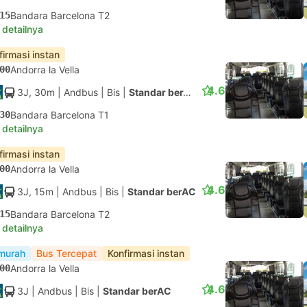
15
Bandara Barcelona T2
 detailnya
firmasi instan
00
Andorra la Vella
4.6
3J, 30m
| Andbus
|
Bis
|
Standar berAC
30
Bandara Barcelona T1
 detailnya
firmasi instan
00
Andorra la Vella
4.6
3J, 15m
| Andbus
|
Bis
|
Standar berAC
15
Bandara Barcelona T2
 detailnya
murah
Bus Tercepat
Konfirmasi instan
00
Andorra la Vella
4.6
3J
| Andbus
|
Bis
|
Standar berAC