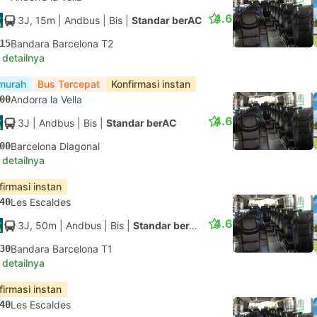
4.6
3J, 15m
| Andbus
|
Bis
|
Standar berAC
15
Bandara Barcelona T2
 detailnya
murah
Bus Tercepat
Konfirmasi instan
00
Andorra la Vella
4.6
3J
| Andbus
|
Bis
|
Standar berAC
00
Barcelona Diagonal
 detailnya
firmasi instan
40
Les Escaldes
4.6
3J, 50m
| Andbus
|
Bis
|
Standar berAC
30
Bandara Barcelona T1
 detailnya
firmasi instan
40
Les Escaldes