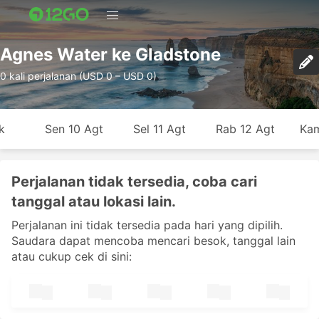
Agnes Water ke Gladstone
0 kali perjalanan (USD 0 – USD 0)
k
Sen 10 Agt
Sel 11 Agt
Rab 12 Agt
Kam
Perjalanan tidak tersedia, coba cari
tanggal atau lokasi lain.
Perjalanan ini tidak tersedia pada hari yang dipilih.
Saudara dapat mencoba mencari besok, tanggal lain
atau cukup cek di sini: