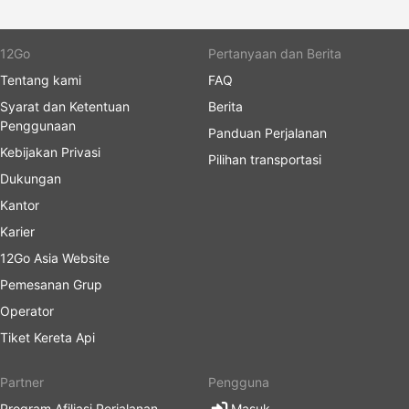
Bandara Nanjing
Bandara Zhengzhou
12Go
Pertanyaan dan Berita
Bandara Wuhan
Tentang kami
FAQ
Colorful Guizhou Airlines Destinasi
Syarat dan Ketentuan
Berita
Penggunaan
Teratas
Panduan Perjalanan
Kebijakan Privasi
Pilihan transportasi
Ini adalah daftar rute dari Colorful Guizhou Airlines
Dukungan
yang merupakan populeritas tertinggi dengan para
Kantor
wisatawan
dan selalu tinggi peminat:
Karier
12Go Asia Website
Shanghai - Guangzhou
Pemesanan Grup
Nanjing - Shanghai
Operator
Shanghai - Ningbo
Shanghai - Xiamen
Tiket Kereta Api
Shanghai - Zhengzhou
Partner
Pengguna
Zhengzhou - Shanghai
Program Afiliasi Perjalanan
Masuk