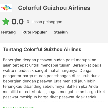
Colorful Guizhou Airlines
0.0
0 ulasan pelanggan
Tentang
Rute Populer
Stasiun
Tentang Colorful Guizhou Airlines
Bepergian dengan pesawat sudah pasti merupakan
jalan tercepat untuk mencapai tujuan. Berangkat pada
waktu mendesak sangat mahal harganya. Dengan
pengantar harga murah penerbangan di seluruh dunia,
bepergian dengan pesawat juga menjadi jauh lebih
terjangkau dibanding sebelumnya. Bahkan jika Anda
memiliki dana terbatas, jangan mengabaikan harga tiket
pesawat meskipun harga tiket pesawat tidak terlalu
tinggi sekarang dibanding dengan menggunakan kereta
maupun bis.