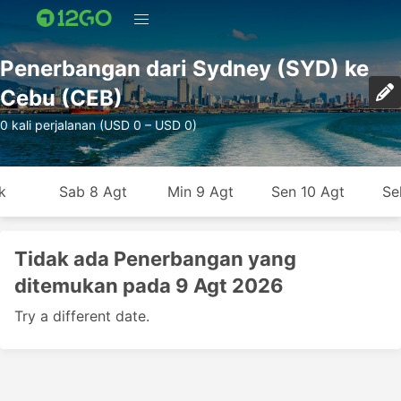
Penerbangan dari Sydney (SYD) ke
Cebu (CEB)
0 kali perjalanan (USD 0 – USD 0)
k
Sab 8 Agt
Min 9 Agt
Sen 10 Agt
Se
Tidak ada Penerbangan yang
ditemukan pada 9 Agt 2026
Try a different date.