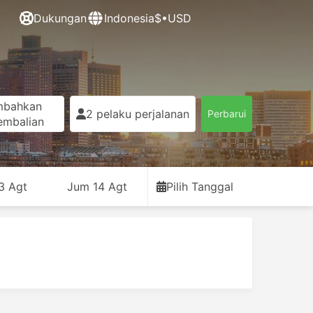
Dukungan
Indonesia
$•USD
mbahkan
2 pelaku perjalanan
Perbarui
embalian
3 Agt
Jum 14 Agt
Pilih Tanggal