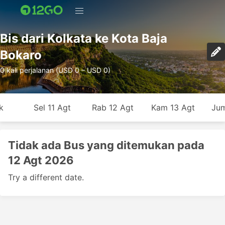
Bis dari Kolkata ke Kota Baja
Bokaro
0 kali perjalanan (USD 0 – USD 0)
k
Sel 11 Agt
Rab 12 Agt
Kam 13 Agt
Jum
Tidak ada Bus yang ditemukan pada
12 Agt 2026
Try a different date.