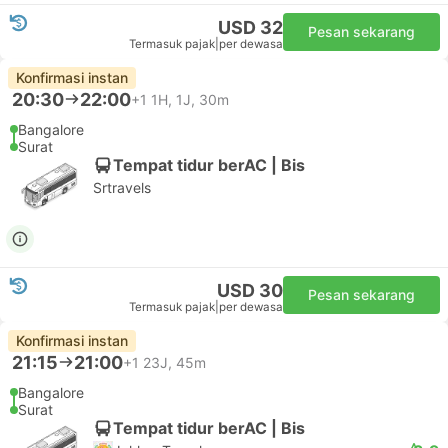
USD 32
Pesan sekarang
Termasuk pajak
|
per dewasa
Konfirmasi instan
20:30
22:00
+1
1H, 1J, 30m
Bangalore
Surat
Tempat tidur berAC | Bis
Srtravels
USD 30
Pesan sekarang
Termasuk pajak
|
per dewasa
Konfirmasi instan
21:15
21:00
+1
23J, 45m
Bangalore
Surat
Tempat tidur berAC | Bis