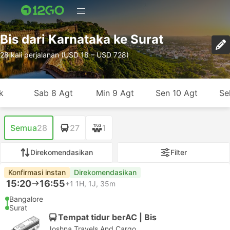
Bis dari Karnataka ke Surat
28 kali perjalanan (USD 18 – USD 728)
k
Sab 8 Agt
Min 9 Agt
Sen 10 Agt
Se
Semua
28
27
1
Direkomendasikan
Filter
Konfirmasi instan
Direkomendasikan
15:20
16:55
+1
1H, 1J, 35m
Bangalore
Surat
Tempat tidur berAC | Bis
Joshna Travels And Cargo