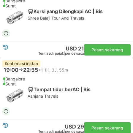
Bangalore
Surat
Kursi yang Dilengkapi AC | Bis
Shree Balaji Tour And Travels
USD 21
Pesan sekarang
Termasuk pajak
|
per dewasa
Konfirmasi instan
19:00
22:55
+1
1H, 3J, 55m
Bangalore
Surat
Tempat tidur berAC | Bis
Aanjana Travels
USD 29
Pesan sekarang
Termasuk pajak
|
per dewasa