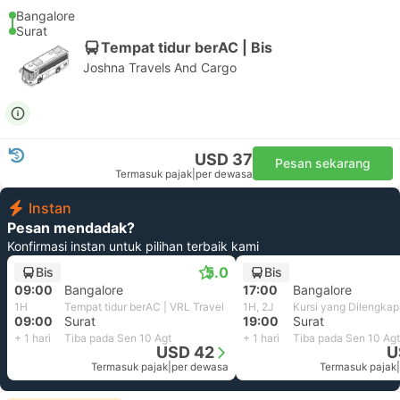
Bangalore
Surat
Tempat tidur berAC | Bis
Joshna Travels And Cargo
USD 37
Pesan sekarang
Termasuk pajak
|
per dewasa
Instan
Pesan mendadak?
Konfirmasi instan untuk pilihan terbaik kami
5.0
Bis
Bis
09:00
Bangalore
17:00
Bangalore
1H
Tempat tidur berAC | VRL Travel
1H, 2J
09:00
Surat
19:00
Surat
+ 1 hari
Tiba pada Sen 10 Agt
+ 1 hari
Tiba pada Sen 10 Agt
USD 42
U
Termasuk pajak
|
per dewasa
Termasuk pajak
|