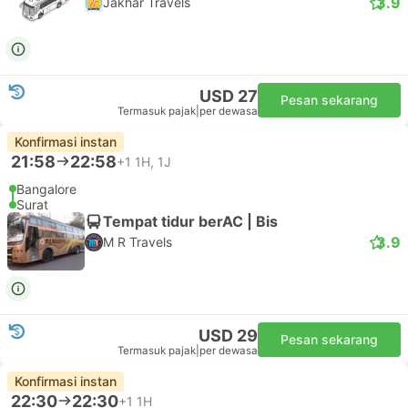
3.9
Jakhar Travels
USD 27
Pesan sekarang
Termasuk pajak
|
per dewasa
Konfirmasi instan
21:58
22:58
+1
1H, 1J
Bangalore
Surat
Tempat tidur berAC | Bis
3.9
M R Travels
USD 29
Pesan sekarang
Termasuk pajak
|
per dewasa
Konfirmasi instan
22:30
22:30
+1
1H