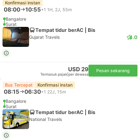
Konfirmasi instan
08:00
10:55
+1
1H, 2J, 55m
Bangalore
Surat
Tempat tidur berAC | Bis
4.0
Gujarat Travels
USD 29
Pesan sekarang
Termasuk pajak
|
per dewasa
Bus Tercepat
Konfirmasi instan
08:15
06:30
+1
22J, 15m
Bangalore
Surat
Tempat tidur berAC | Bis
National Travels