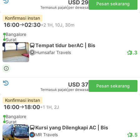
USD 29
Pesan sekarang
Termasuk pajak
|
per dewasa
Konfirmasi instan
16:00
02:30
+2
1H, 10J, 30m
Bangalore
Surat
Tempat tidur berAC | Bis
3.3
Humsafar Travels
USD 37
Pesan sekarang
Termasuk pajak
|
per dewasa
Konfirmasi instan
16:00
18:00
+1
1H, 2J
Bangalore
Surat
Kursi yang Dilengkapi AC | Bis
3.5
MR Travels