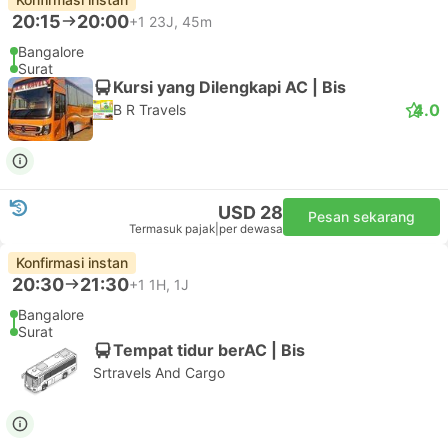
20:15
20:00
+1
23J, 45m
Bangalore
Surat
Kursi yang Dilengkapi AC | Bis
4.0
B R Travels
USD 28
Pesan sekarang
Termasuk pajak
|
per dewasa
Konfirmasi instan
20:30
21:30
+1
1H, 1J
Bangalore
Surat
Tempat tidur berAC | Bis
Srtravels And Cargo