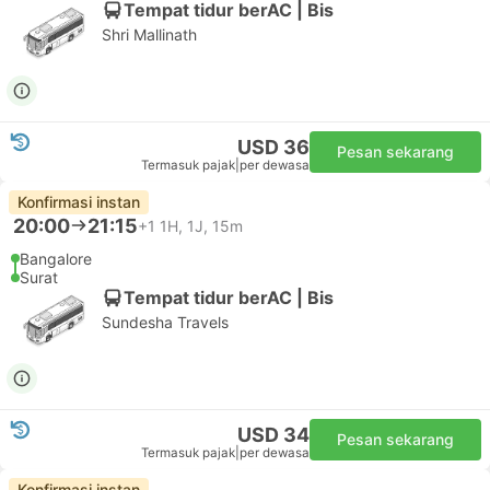
Tempat tidur berAC | Bis
Shri Mallinath
USD 36
Pesan sekarang
Termasuk pajak
|
per dewasa
Konfirmasi instan
20:00
21:15
+1
1H, 1J, 15m
Bangalore
Surat
Tempat tidur berAC | Bis
Sundesha Travels
USD 34
Pesan sekarang
Termasuk pajak
|
per dewasa
Konfirmasi instan