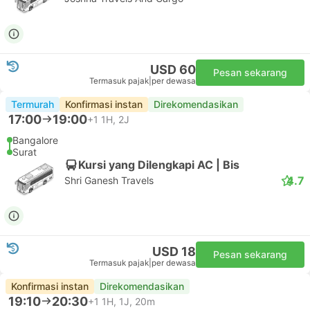
USD 60
Pesan sekarang
Termasuk pajak
|
per dewasa
Termurah
Konfirmasi instan
Direkomendasikan
17:00
19:00
+1
1H, 2J
Bangalore
Surat
Kursi yang Dilengkapi AC | Bis
4.7
Shri Ganesh Travels
USD 18
Pesan sekarang
Termasuk pajak
|
per dewasa
Konfirmasi instan
Direkomendasikan
19:10
20:30
+1
1H, 1J, 20m