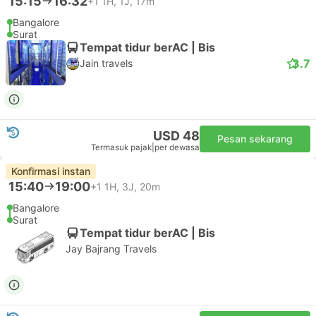
15:15
16:32
+1
1H, 1J, 17m
Bangalore
Surat
Tempat tidur berAC | Bis
3.7
Jain travels
USD 48
Pesan sekarang
Termasuk pajak
|
per dewasa
Konfirmasi instan
15:40
19:00
+1
1H, 3J, 20m
Bangalore
Surat
Tempat tidur berAC | Bis
Jay Bajrang Travels