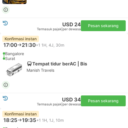
USD 24
Pesan sekarang
Termasuk pajak
|
per dewasa
Konfirmasi instan
17:00
21:30
+1
1H, 4J, 30m
Bangalore
Surat
Tempat tidur berAC | Bis
Manish Travels
USD 34
Pesan sekarang
Termasuk pajak
|
per dewasa
Konfirmasi instan
18:25
19:35
+1
1H, 1J, 10m