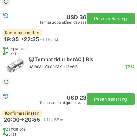
USD 36
Pesan sekarang
Termasuk pajak
|
per dewasa
Konfirmasi instan
19:35
22:35
+1
1H, 3J
Bangalore
Surat
Tempat tidur berAC | Bis
1.0
Salasar Vaishnav Travels
USD 23
Pesan sekarang
Termasuk pajak
|
per dewasa
Konfirmasi instan
20:00
20:55
+1
1H, 55m
Bangalore
Surat