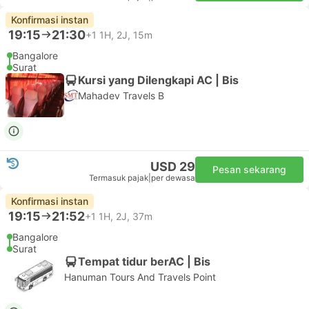
Konfirmasi instan
19:15
21:30
+1
1H, 2J, 15m
Bangalore
Surat
Kursi yang Dilengkapi AC | Bis
Mahadev Travels B
USD 29
Pesan sekarang
Termasuk pajak
|
per dewasa
Konfirmasi instan
19:15
21:52
+1
1H, 2J, 37m
Bangalore
Surat
Tempat tidur berAC | Bis
Hanuman Tours And Travels Point