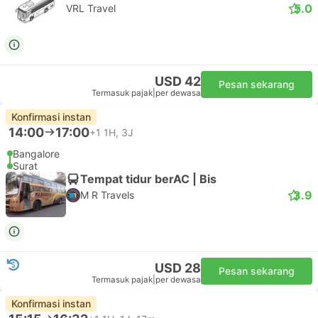
5.0
VRL Travel
USD 42
Pesan sekarang
Termasuk pajak
|
per dewasa
Konfirmasi instan
14:00
17:00
+1
1H, 3J
Bangalore
Surat
Tempat tidur berAC | Bis
3.9
M R Travels
USD 28
Pesan sekarang
Termasuk pajak
|
per dewasa
Konfirmasi instan