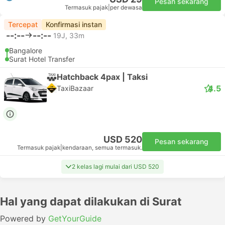
Pesan sekarang
Termasuk pajak
|
per dewasa
Tercepat
Konfirmasi instan
--:--
--:--
19J, 33m
Bangalore
Surat Hotel Transfer
Hatchback 4pax | Taksi
4.5
TaxiBazaar
USD 520
Pesan sekarang
Termasuk pajak
|
kendaraan, semua termasuk.
2 kelas lagi mulai dari USD 520
Hal yang dapat dilakukan di Surat
Powered by
GetYourGuide