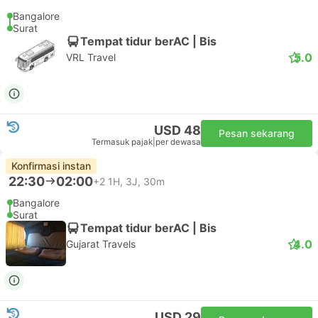
Bangalore
Surat
Tempat tidur berAC | Bis
5.0
VRL Travel
USD 48
Pesan sekarang
Termasuk pajak
|
per dewasa
Konfirmasi instan
22:30
02:00
+2
1H, 3J, 30m
Bangalore
Surat
Tempat tidur berAC | Bis
4.0
Gujarat Travels
USD 29