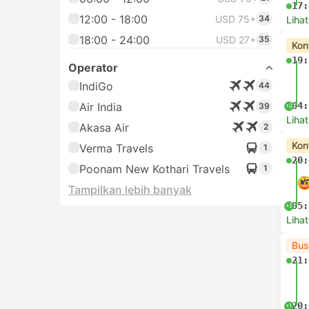
17:
12:00 - 18:00
USD 75+
34
Lihat
18:00 - 24:00
USD 27+
35
Kon
19:
Operator
IndiGo
44
Air India
04:
39
+2
Lihat
Akasa Air
2
Kon
Verma Travels
1
20:
Poonam New Kothari Travels
1
Tampilkan lebih banyak
05:
+2
Lihat
Bus
21:
20:
+1