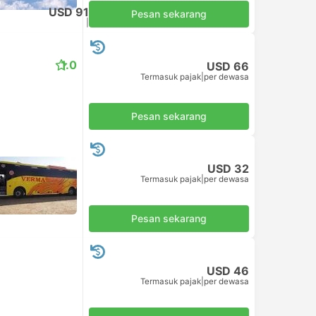
USD 91
Pesan sekarang
Termasuk pajak
|
per dewasa
1.0
USD 66
Termasuk pajak
|
per dewasa
Pesan sekarang
USD 32
Termasuk pajak
|
per dewasa
Pesan sekarang
USD 46
Termasuk pajak
|
per dewasa