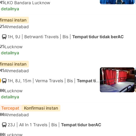
45
LKO Bandara Lucknow
 detailnya
firmasi instan
25
Ahmedabad
1H, 9J
| Betrwanti Travels
|
Bis
|
Tempat tidur tidak berAC
25
Lucknow
 detailnya
firmasi instan
45
Ahmedabad
1H, 8J, 15m
| Verma Travels
|
Bis
|
Tempat tidur berAC
00
Lucknow
 detailnya
 Tercepat
Konfirmasi instan
00
Ahmedabad
23J
| All In 1 Travels
|
Bis
|
Tempat tidur berAC
00
Lucknow