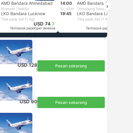
AMD Bandara Ahmedabad
14:00
AMD Bandara Ahmedabad
Ekonomi | IndiGo
5J, 45m
Terhubung Sendiri
LKO Bandara Lucknow
19:45
LKO Bandara Lucknow
Tiba pada Sel 11 Agt
Tiba pada Sel 11 Agt
USD 74
USD 89
Termasuk pajak
|
per dewasa
Termasuk pajak
|
per dewasa
USD 128
Pesan sekarang
Termasuk pajak
|
per dewasa
USD 90
Pesan sekarang
Termasuk pajak
|
per dewasa