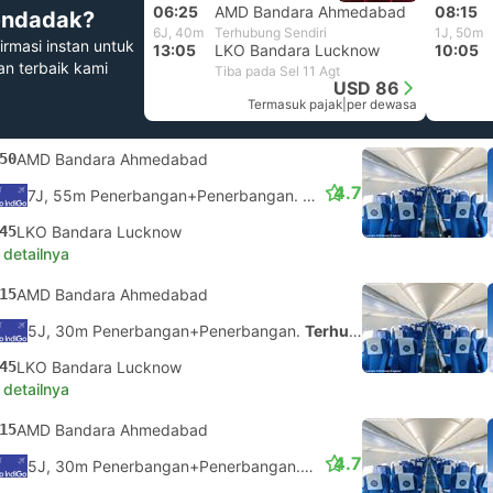
06:25
AMD Bandara Ahmedabad
08:15
ndadak?
6J, 40m
Terhubung Sendiri
1J, 50m
irmasi instan untuk
13:05
LKO Bandara Lucknow
10:05
han terbaik kami
Tiba pada Sel 11 Agt
USD 86
Termasuk pajak
|
per dewasa
50
AMD Bandara Ahmedabad
4.7
7J, 55m Penerbangan+Penerbangan.
Terhubung Sendiri
45
LKO Bandara Lucknow
 detailnya
15
AMD Bandara Ahmedabad
5J, 30m Penerbangan+Penerbangan.
Terhubung Sendiri
45
LKO Bandara Lucknow
 detailnya
15
AMD Bandara Ahmedabad
4.7
5J, 30m Penerbangan+Penerbangan.
Terhubung Sendiri