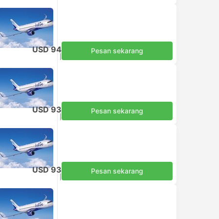
USD 94
Pesan sekarang
Termasuk pajak
|
per dewasa
USD 93
Pesan sekarang
Termasuk pajak
|
per dewasa
USD 93
Pesan sekarang
Termasuk pajak
|
per dewasa