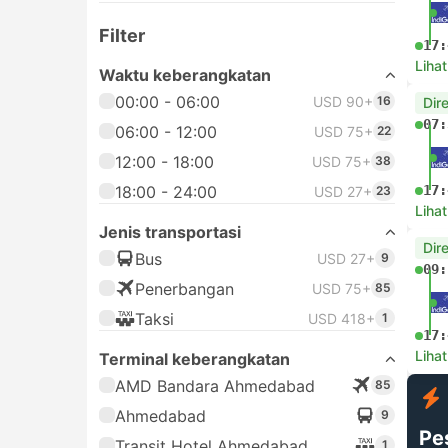
Filter
17:
Lihat
Waktu keberangkatan
00:00 - 06:00
USD 90+
16
Dir
07:
06:00 - 12:00
USD 75+
22
12:00 - 18:00
USD 75+
38
18:00 - 24:00
17:
USD 27+
23
Lihat
Jenis transportasi
Dir
Bus
USD 27+
9
09:
Penerbangan
USD 75+
85
Taksi
USD 418+
1
17:
Lihat
Terminal keberangkatan
AMD Bandara Ahmedabad
85
Ahmedabad
9
Pe
Transit Hotel Ahmedabad
1