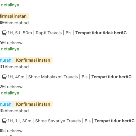
 detailnya
firmasi instan
00
Ahmedabad
1H, 5J, 50m
| Rapti Travels
|
Bis
|
Tempat tidur tidak berAC
50
Lucknow
 detailnya
murah
Konfirmasi instan
31
Ahmedabad
1H, 49m
| Shree Mahalaxmi Travels
|
Bis
|
Tempat tidur berAC
20
Lucknow
 detailnya
murah
Konfirmasi instan
35
Ahmedabad
1H, 1J, 30m
| Shree Savariya Travels
|
Bis
|
Tempat tidur berAC
05
Lucknow