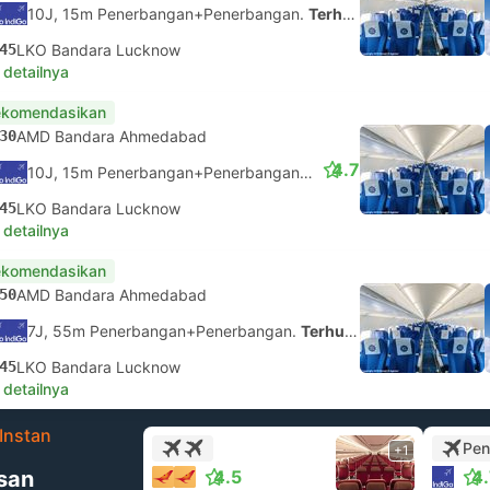
10J, 15m Penerbangan+Penerbangan.
Terhubung Sendiri
45
LKO Bandara Lucknow
 detailnya
ekomendasikan
30
AMD Bandara Ahmedabad
4.7
10J, 15m Penerbangan+Penerbangan.
Terhubung Sendiri
45
LKO Bandara Lucknow
 detailnya
ekomendasikan
50
AMD Bandara Ahmedabad
7J, 55m Penerbangan+Penerbangan.
Terhubung Sendiri
45
LKO Bandara Lucknow
 detailnya
Instan
Pen
+1
san
4.5
4