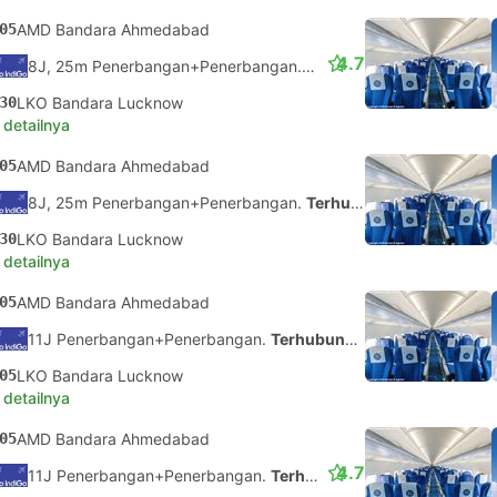
05
AMD Bandara Ahmedabad
4.7
8J, 25m Penerbangan+Penerbangan.
Terhubung Sendiri
30
LKO Bandara Lucknow
 detailnya
05
AMD Bandara Ahmedabad
8J, 25m Penerbangan+Penerbangan.
Terhubung Sendiri
30
LKO Bandara Lucknow
 detailnya
05
AMD Bandara Ahmedabad
11J Penerbangan+Penerbangan.
Terhubung Sendiri
05
LKO Bandara Lucknow
 detailnya
05
AMD Bandara Ahmedabad
4.7
11J Penerbangan+Penerbangan.
Terhubung Sendiri