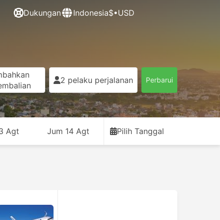
Dukungan
Indonesia
$•USD
mbahkan
2 pelaku perjalanan
Perbarui
embalian
3 Agt
Jum 14 Agt
Pilih Tanggal