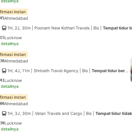
 detailnya
firmasi instan
45
Ahmedabad
1H, 2J, 30m
| Poonam New Kothari Travels
|
Bis
|
Tempat tidur 
15
Lucknow
 detailnya
firmasi instan
30
Ahmedabad
1H, 4J, 11m
| Shrinath Travel Agency
|
Bis
|
Tempat tidur berAC
41
Lucknow
 detailnya
firmasi instan
00
Ahmedabad
1H, 3J, 30m
| Vatan Travels and Cargo
|
Bis
|
Tempat tidur tida
30
Lucknow
 detailnya