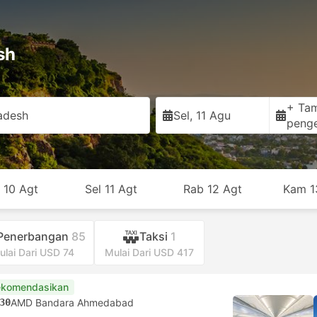
sh
+ Ta
adesh
Sel, 11 Agu
peng
 10 Agt
Sel 11 Agt
Rab 12 Agt
Kam 1
Penerbangan
85
Taksi
1
ulai Dari USD 74
Mulai Dari USD 417
ekomendasikan
30
AMD Bandara Ahmedabad