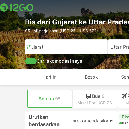
Bis dari Gujarat ke Uttar Prade
95 kali perjalanan (USD 26 – USD 522)
Gujarat
Uttar Pr
Cari akomodasi saya
Hari ini
Besok
Sen
Bus
9
Semua
95
Mulai Dari USD 26
M
Urutkan
Dir
Direkomendasikan
07:
berdasarkan