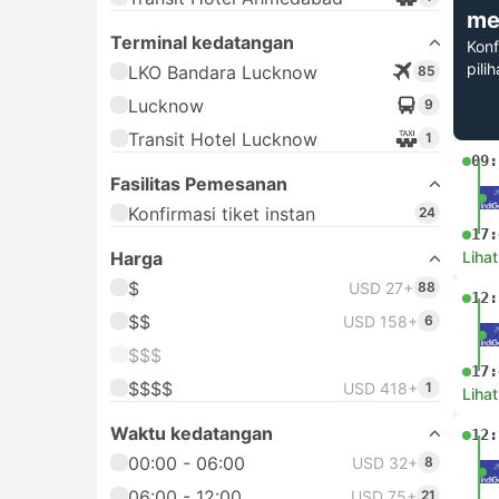
me
Terminal kedatangan
Konf
pili
LKO Bandara Lucknow
85
Lucknow
9
Transit Hotel Lucknow
1
09:
Fasilitas Pemesanan
Konfirmasi tiket instan
24
17:
Harga
Lihat
$
USD 27+
88
12:
$$
USD 158+
6
$$$
17:
$$$$
USD 418+
1
Lihat
Waktu kedatangan
12:
00:00 - 06:00
USD 32+
8
06:00 - 12:00
USD 75+
21