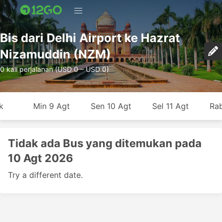
Bis dari Delhi Airport ke Hazrat
Nizamuddin (NZM)
0 kali perjalanan (USD 0 – USD 0)
k
Min 9 Agt
Sen 10 Agt
Sel 11 Agt
Rab
Tidak ada Bus yang ditemukan pada
10 Agt 2026
Try a different date.