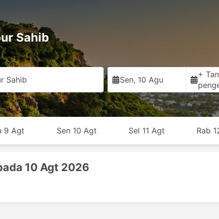
pur Sahib
+ Ta
r Sahib
Sen, 10 Agu
peng
n 9 Agt
Sen 10 Agt
Sel 11 Agt
Rab 1
pada 10 Agt 2026