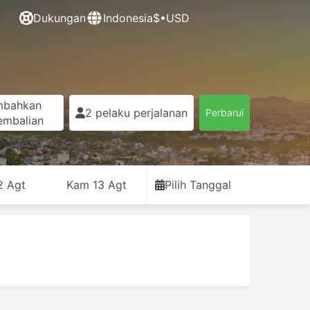
Dukungan
Indonesia
$•USD
mbahkan
2 pelaku perjalanan
Perbarui
embalian
2 Agt
Kam 13 Agt
Pilih Tanggal