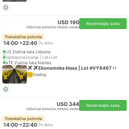
USD 190
Rezervirajte sada
Uključuje porez
|
za odraslu osobu
Trenutačna potvrda
14:00
22:40
7h 40m
LIS Zračna luka Lisbona
Samopovezivanje | Let+Let
NTE Zračna luka Nantes
Ekonomska klasa | Let #VY8467
+1
Vueling
USD 344
Rezervirajte sada
Uključuje porez
|
za odraslu osobu
Trenutačna potvrda
14:00
22:40
7h 40m