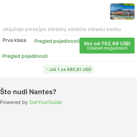
Uključuje porez
|
po odrasloj osobi
za odraslu osobu
Prva klasa
Pregled pojedinosti
Već od 702,89 USD
Odaberi mogućnosti
Pregled pojedinosti
Još 1 za 680,91 USD
Što nudi Nantes?
Powered by
GetYourGuide