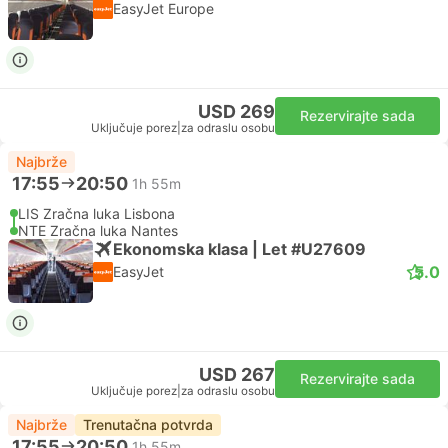
EasyJet Europe
USD 269
Rezervirajte sada
Uključuje porez
|
za odraslu osobu
Najbrže
17:55
20:50
1h 55m
LIS Zračna luka Lisbona
NTE Zračna luka Nantes
Ekonomska klasa | Let #U27609
5.0
EasyJet
USD 267
Rezervirajte sada
Uključuje porez
|
za odraslu osobu
Najbrže
Trenutačna potvrda
17:55
20:50
1h 55m