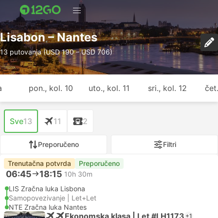
Lisabon – Nantes
13 putovanja (USD 190 – USD 706)
a
pon., kol. 10
uto., kol. 11
sri., kol. 12
čet.
Sve
13
11
2
Preporučeno
Filtri
Trenutačna potvrda
Preporučeno
06:45
18:15
10h 30m
LIS Zračna luka Lisbona
Samopovezivanje | Let+Let
NTE Zračna luka Nantes
Ekonomska klasa | Let #LH1173
+1