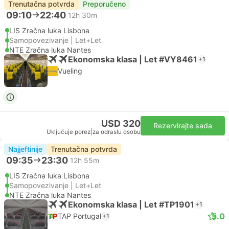
Trenutačna potvrda
Preporučeno
09:10
22:40
12h 30m
LIS Zračna luka Lisbona
Samopovezivanje | Let+Let
NTE Zračna luka Nantes
Ekonomska klasa | Let #VY8461
+1
Vueling
USD 320
Rezervirajte sada
Uključuje porez
|
za odraslu osobu
Najjeftinije
Trenutačna potvrda
09:35
23:30
12h 55m
LIS Zračna luka Lisbona
Samopovezivanje | Let+Let
NTE Zračna luka Nantes
Ekonomska klasa | Let #TP1901
+1
5.0
TAP Portugal
+1