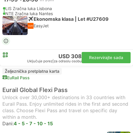
LIS Zračna luka Lisbona
NTE Zračna luka Nantes
Ekonomska klasa | Let #U27609
EasyJet
USD 308
Rezervirajte sada
Uključuje porez
|
za odraslu osobu
Željeznička pretplatna karta
EuRail Pass
Eurail Global Flexi Pass
Unlock over 30,000+ destinations in 33 countries with
Eurail Pass. Enjoy unlimited rides in the first and second
class. Choose Flexi Pass and travel on specific day
within a month.
Dani:
4 - 5 - 7 - 10 - 15