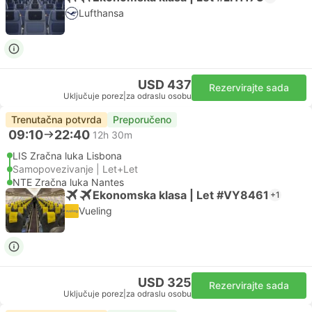
Lufthansa
USD 437
Rezervirajte sada
Uključuje porez
|
za odraslu osobu
Trenutačna potvrda
Preporučeno
09:10
22:40
12h 30m
LIS Zračna luka Lisbona
Samopovezivanje | Let+Let
NTE Zračna luka Nantes
Ekonomska klasa | Let #VY8461
+1
Vueling
USD 325
Rezervirajte sada
Uključuje porez
|
za odraslu osobu