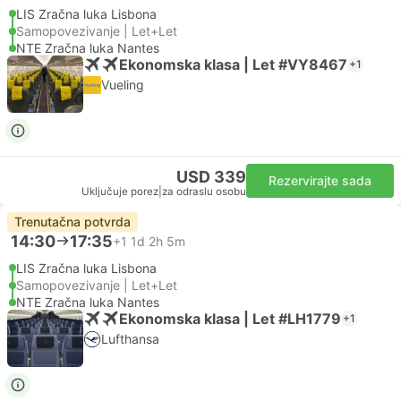
LIS Zračna luka Lisbona
Samopovezivanje | Let+Let
NTE Zračna luka Nantes
Ekonomska klasa | Let #VY8467
+1
Vueling
USD 339
Rezervirajte sada
Uključuje porez
|
za odraslu osobu
Trenutačna potvrda
14:30
17:35
+1
1d 2h 5m
LIS Zračna luka Lisbona
Samopovezivanje | Let+Let
NTE Zračna luka Nantes
Ekonomska klasa | Let #LH1779
+1
Lufthansa