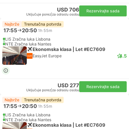
USD 706
Rezervirajte sada
Uključuje porez
|
za odraslu osobu
Najbrže
Trenutačna potvrda
17:55
20:50
1h 55m
LIS Zračna luka Lisbona
NTE Zračna luka Nantes
Ekonomska klasa | Let #EC7609
4.5
EasyJet Europe
USD 277
Rezervirajte sada
Uključuje porez
|
za odraslu osobu
Najbrže
Trenutačna potvrda
17:55
20:50
1h 55m
LIS Zračna luka Lisbona
NTE Zračna luka Nantes
Ekonomska klasa | Let #EC7609