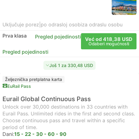
Uključuje porez
|
po odrasloj osobi
za odraslu osobu
Prva klasa
Pregled pojedinosti
Već od 418,38 USD
Odaberi mogućnosti
Pregled pojedinosti
Još 1 za 330,48 USD
Željeznička pretplatna karta
EuRail Pass
Eurail Global Continuous Pass
Unlock over 30,000 destinations in 33 countries with
Eurail Pass. Unlimited rides in the first and second class.
Choose continuous pass and travel within a specific
period of time.
Dani:
15 - 22 - 30 - 60 - 90