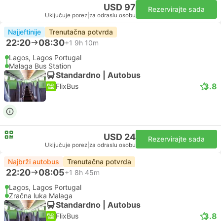
USD 97
Rezervirajte sada
Uključuje porez
|
za odraslu osobu
Najjeftinije
Trenutačna potvrda
22:20
08:30
+1
9h 10m
Lagos, Lagos Portugal
Malaga Bus Station
Standardno | Autobus
3.8
FlixBus
USD 24
Rezervirajte sada
Uključuje porez
|
za odraslu osobu
Najbrži autobus
Trenutačna potvrda
22:20
08:05
+1
8h 45m
Lagos, Lagos Portugal
Zračna luka Malaga
Standardno | Autobus
3.8
FlixBus