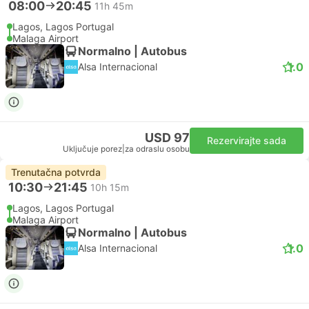
08:00
20:45
11h 45m
Lagos, Lagos Portugal
Malaga Airport
Normalno | Autobus
1.0
Alsa Internacional
USD 97
Rezervirajte sada
Uključuje porez
|
za odraslu osobu
Trenutačna potvrda
10:30
21:45
10h 15m
Lagos, Lagos Portugal
Malaga Airport
Normalno | Autobus
1.0
Alsa Internacional