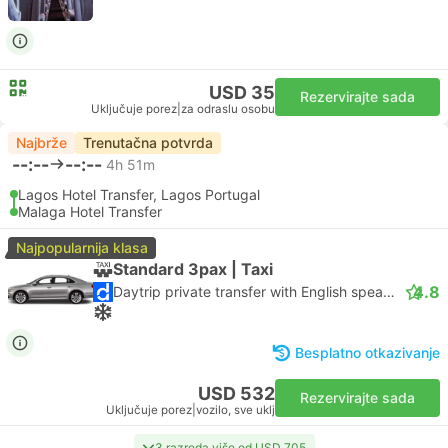
USD 35
Rezervirajte sada
Uključuje porez
|
za odraslu osobu
Najbrže
Trenutačna potvrda
--:--
--:--
4h 51m
Lagos Hotel Transfer, Lagos Portugal
Malaga Hotel Transfer
Najpopularnija klasa
Standard 3pax | Taxi
4.8
Daytrip private transfer with English speaking driver
Besplatno otkazivanje
USD 532
Rezervirajte sada
Uključuje porez
|
vozilo, sve uklj
3 razreda više od USD 705