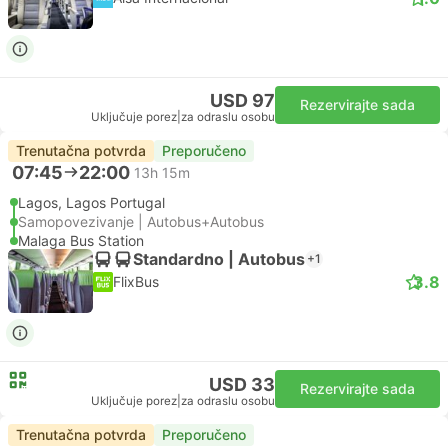
USD 97
Rezervirajte sada
Uključuje porez
|
za odraslu osobu
Trenutačna potvrda
Preporučeno
07:45
22:00
13h 15m
Lagos, Lagos Portugal
Samopovezivanje | Autobus+Autobus
Malaga Bus Station
Standardno | Autobus
+1
3.8
FlixBus
USD 33
Rezervirajte sada
Uključuje porez
|
za odraslu osobu
Trenutačna potvrda
Preporučeno