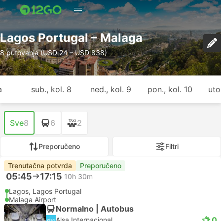
Lagos Portugal – Malaga
8 putovanja (USD 24 – USD 838)
a
sub., kol. 8
ned., kol. 9
pon., kol. 10
uto.
Sve
8
6
2
Preporučeno
Filtri
Trenutačna potvrda
Preporučeno
05:45
17:15
10h 30m
Lagos, Lagos Portugal
Malaga Airport
Normalno | Autobus
1.0
Alsa Internacional