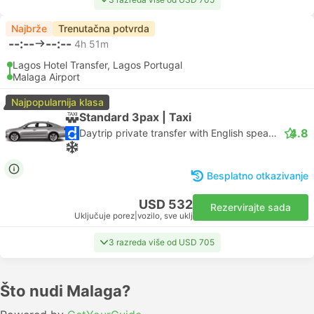
Najbrže
Trenutačna potvrda
--:--
--:--
4h 51m
Lagos Hotel Transfer, Lagos Portugal
Malaga Airport
Najpopularnija klasa
Standard 3pax | Taxi
4.8
Daytrip private transfer with English speaking driver
Besplatno otkazivanje
USD 532
Rezervirajte sada
Uključuje porez
|
vozilo, sve uklj
3 razreda više od USD 705
Što nudi Malaga?