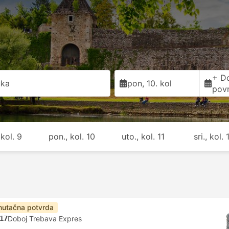
+ D
uka
pon, 10. kol
pov
 kol. 9
pon., kol. 10
uto., kol. 11
sri., kol. 
nutačna potvrda
17
Doboj Trebava Expres