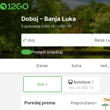
Doboj – Banja Luka
5 putovanja (USD 13 – USD 16)
Doboj
Banja L
Pronađi smještaj
Danas
Sutra
ned.,
Autobusi
5
Sve
5
Već od USD 13
Tre
Poredaj prema
Preporučeno
00: