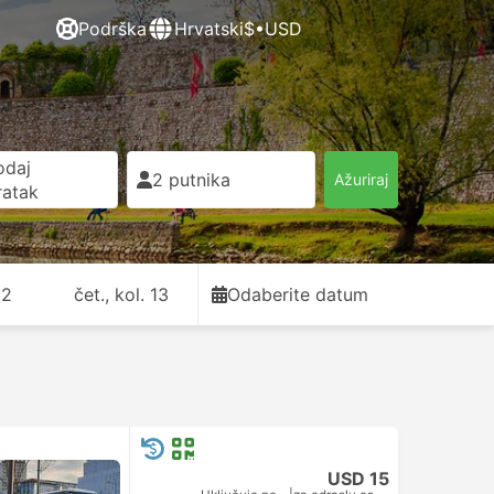
Podrška
Hrvatski
$•USD
odaj
2 putnika
Ažuriraj
ratak
12
čet., kol. 13
Odaberite datum
USD 15