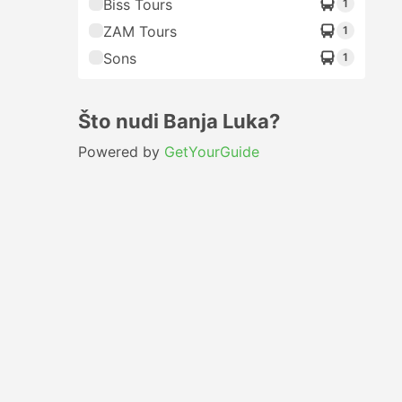
Biss Tours
1
ZAM Tours
1
Sons
1
Što nudi Banja Luka?
Powered by
GetYourGuide