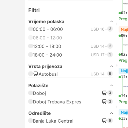
Filtri
02:
Preg
Vrijeme polaska
00:00 - 06:00
USD 16+
2
Naj
00:
06:00 - 12:00
12:00 - 18:00
USD 14+
2
18:00 - 24:00
02:
USD 17+
1
Preg
Vrsta prijevoza
Najj
Autobusi
USD 14+
5
12:
Polazište
Doboj
3
14:
Doboj Trebava Expres
2
Preg
Najj
Odredište
13:
Banja Luka Central
5