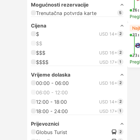
Mogućnosti rezervacije
16:
Trenutačna potvrda karte
5
Preg
Cijena
Naj
$
USD 14+
2
21:
$$
$$$
USD 16+
2
23:
$$$$
Preg
USD 17+
1
Vrijeme dolaska
00:00 - 06:00
USD 16+
2
06:00 - 12:00
12:00 - 18:00
USD 14+
2
18:00 - 24:00
USD 17+
1
Prijevoznici
Globus Turist
2