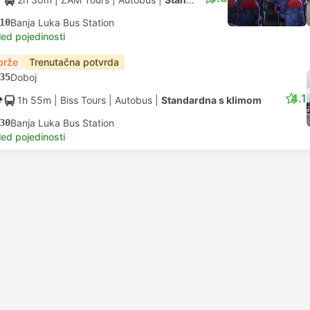
10
Banja Luka Bus Station
led pojedinosti
brže
Trenutačna potvrda
35
Doboj
4.1
1h 55m
| Biss Tours
|
Autobus
|
Standardna s klimom
30
Banja Luka Bus Station
led pojedinosti