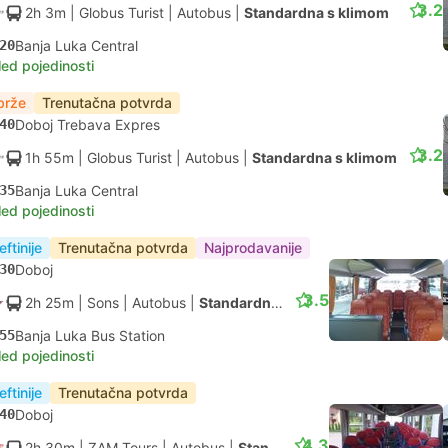
3.2
2h 3m
| Globus Turist
|
Autobus
|
Standardna s klimom
20
Banja Luka Central
led pojedinosti
brže
Trenutačna potvrda
40
Doboj Trebava Expres
3.2
1h 55m
| Globus Turist
|
Autobus
|
Standardna s klimom
35
Banja Luka Central
led pojedinosti
eftinije
Trenutačna potvrda
Najprodavanije
30
Doboj
3.5
2h 25m
| Sons
|
Autobus
|
Standardna s klimom
55
Banja Luka Bus Station
led pojedinosti
eftinije
Trenutačna potvrda
40
Doboj
4.3
2h 30m
| ZAM Tours
|
Autobus
|
Standardna s klimom