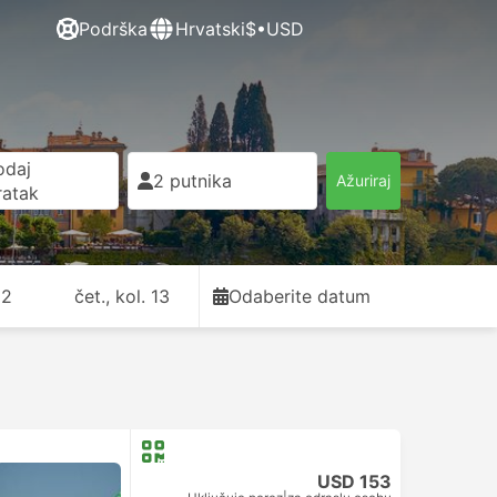
Podrška
Hrvatski
$•USD
odaj
2 putnika
Ažuriraj
ratak
12
čet., kol. 13
Odaberite datum
USD 153