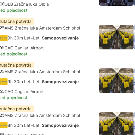
10
OLB Zračna luka Olbia
led pojedinosti
nutačna potvrda
25
AMS Zračna luka Amsterdam Schiphol
9h 30m Let+Let.
Samopovezivanje
55
CAG Cagliari Airport
led pojedinosti
nutačna potvrda
25
AMS Zračna luka Amsterdam Schiphol
9h 30m Let+Let.
Samopovezivanje
55
CAG Cagliari Airport
led pojedinosti
nutačna potvrda
25
AMS Zračna luka Amsterdam Schiphol
8h 30m Let+Let.
Samopovezivanje