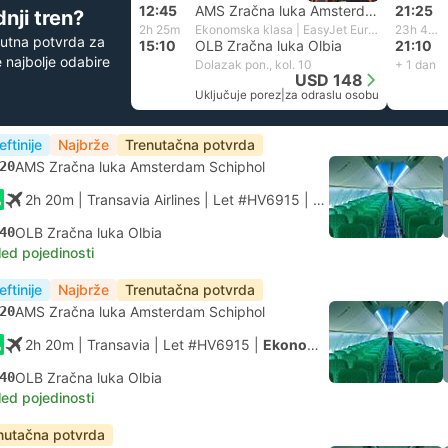
12:45
AMS Zračna luka Amsterdam Schiphol
21:25
nji tren?
2h 25m
Ekonomska klasa | EasyJet Europe
23h 45m
utna potvrda za
15:10
OLB Zračna luka Olbia
21:10
 najbolje odabire
Dolazak pon., kol. 10
+ 1 dan
USD 148
Uključuje porez
|
za odraslu osobu
eftinije
Najbrže
Trenutačna potvrda
20
AMS Zračna luka Amsterdam Schiphol
2h 20m
| Transavia Airlines
|
Let #HV6915
|
Ekonomska klasa
40
OLB Zračna luka Olbia
led pojedinosti
eftinije
Najbrže
Trenutačna potvrda
20
AMS Zračna luka Amsterdam Schiphol
2h 20m
| Transavia
|
Let #HV6915
|
Ekonomska klasa
40
OLB Zračna luka Olbia
led pojedinosti
nutačna potvrda