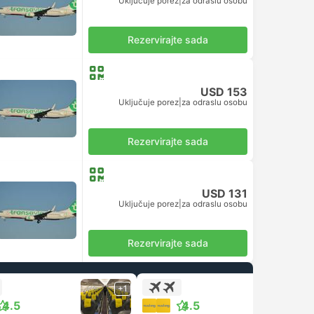
Uključuje porez
|
za odraslu osobu
Rezervirajte sada
USD 153
Uključuje porez
|
za odraslu osobu
Rezervirajte sada
USD 131
Uključuje porez
|
za odraslu osobu
Rezervirajte sada
+1
+1
4.5
4.5