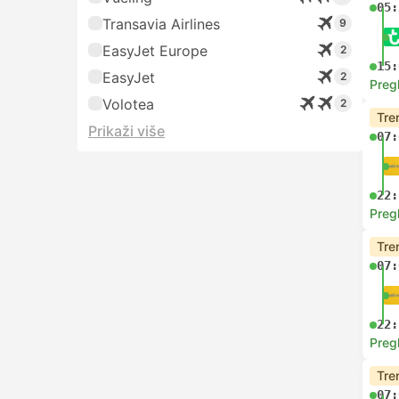
05:
Transavia Airlines
9
EasyJet Europe
2
15:
EasyJet
2
Preg
Volotea
2
Tre
Prikaži više
07:
22:
Preg
Tre
07:
22:
Preg
Tre
07: