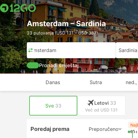
Amsterdam – Sardinia
33 putovanja (USD 131 – USD 387)
Amsterdam
Sardinia
Pronađi smještaj
Danas
Sutra
ned.,
Letovi
33
Sve
33
Već od USD 131
Naj
Poredaj prema
Preporučeno
05: