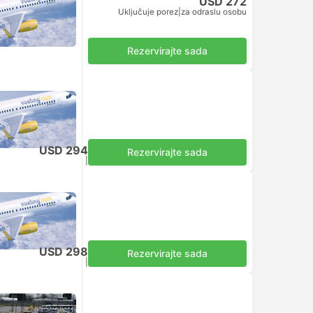
USD 272
Uključuje porez
|
za odraslu osobu
Rezervirajte sada
USD 294
Rezervirajte sada
Uključuje porez
|
za odraslu osobu
USD 298
Rezervirajte sada
Uključuje porez
|
za odraslu osobu