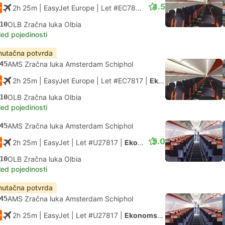
4.5
2h 25m
| EasyJet Europe
|
Let #EC7817
|
Ekonomska klasa
10
OLB Zračna luka Olbia
led pojedinosti
nutačna potvrda
45
AMS Zračna luka Amsterdam Schiphol
2h 25m
| EasyJet Europe
|
Let #EC7817
|
Ekonomska klasa
10
OLB Zračna luka Olbia
led pojedinosti
45
AMS Zračna luka Amsterdam Schiphol
5.0
2h 25m
| EasyJet
|
Let #U27817
|
Ekonomska klasa
10
OLB Zračna luka Olbia
led pojedinosti
nutačna potvrda
45
AMS Zračna luka Amsterdam Schiphol
2h 25m
| EasyJet
|
Let #U27817
|
Ekonomska klasa