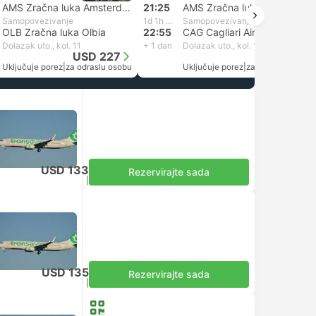
AMS Zračna luka Amsterdam Schiphol
21:25
AMS Zračna luka Amsterdam Schiphol
Samopovezivanje
1d 1h 30m
Samopovezivanje
OLB Zračna luka Olbia
22:55
CAG Cagliari Airport
Dolazak uto., kol. 11
+ 1 dan
Dolazak uto., kol. 11
USD 227
USD 217
Uključuje porez
|
za odraslu osobu
Uključuje porez
|
za odraslu osobu
USD 133
Rezervirajte sada
Uključuje porez
|
za odraslu osobu
USD 135
Rezervirajte sada
Uključuje porez
|
za odraslu osobu