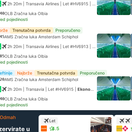
2h 20m
| Transavia Airlines
|
Let #HV6915
|
Ekonomska klasa
40
OLB Zračna luka Olbia
led pojedinosti
brže
Trenutačna potvrda
Preporučeno
45
AMS Zračna luka Amsterdam Schiphol
2h 20m
| Transavia Airlines
|
Let #HV6913
|
Ekonomska klasa
05
OLB Zračna luka Olbia
led pojedinosti
eftinije
Najbrže
Trenutačna potvrda
Preporučeno
20
AMS Zračna luka Amsterdam Schiphol
2h 20m
| Transavia
|
Let #HV6915
|
Ekonomska klasa
40
OLB Zračna luka Olbia
led pojedinosti
Odmah
Let
+1
zervirate u
4.5