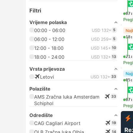
Filtri
07:
Preg
Vrijeme polaska
00:00 - 06:00
USD 132+
5
Naj
18:
06:00 - 12:00
USD 259+
5
12:00 - 18:00
USD 145+
10
18:00 - 24:00
21:
USD 132+
13
Preg
Vrsta prijevoza
Najj
Letovi
USD 132+
33
05:
Polazište
AMS Zračna luka Amsterdam
33
07:
Schiphol
Preg
Odredište
CAG Cagliari Airport
19
Re
OLB Zračna luka Olbia
14