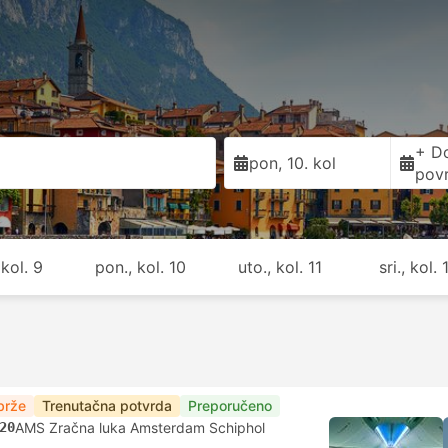
+ D
pon, 10. kol
pov
 kol. 9
pon., kol. 10
uto., kol. 11
sri., kol. 
brže
Trenutačna potvrda
Preporučeno
20
AMS Zračna luka Amsterdam Schiphol