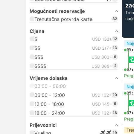
zad
Mogućnosti rezervacije
Tren
naše
Trenutačna potvrda karte
32
Cijena
$
USD 132+
12
Najj
$$
USD 217+
13
05:
$$$
USD 303+
6
$$$$
USD 388+
2
07:
Preg
Vrijeme dolaska
00:00 - 06:00
Najj
05:
06:00 - 12:00
USD 132+
10
12:00 - 18:00
USD 145+
5
18:00 - 24:00
USD 132+
18
07:
Preg
Prijevoznici
Tre
Vueling
19