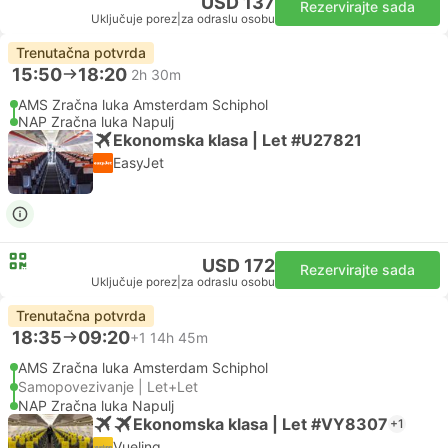
USD 137
Rezervirajte sada
Uključuje porez
|
za odraslu osobu
Trenutačna potvrda
15:50
18:20
2h 30m
AMS Zračna luka Amsterdam Schiphol
NAP Zračna luka Napulj
Ekonomska klasa | Let #U27821
EasyJet
USD 172
Rezervirajte sada
Uključuje porez
|
za odraslu osobu
Trenutačna potvrda
18:35
09:20
+1
14h 45m
AMS Zračna luka Amsterdam Schiphol
Samopovezivanje | Let+Let
NAP Zračna luka Napulj
Ekonomska klasa | Let #VY8307
+1
Vueling