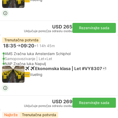
USD 265
Rezervirajte sada
Uključuje porez
|
za odraslu osobu
Trenutačna potvrda
18:35
09:20
+1
14h 45m
AMS Zračna luka Amsterdam Schiphol
Samopovezivanje | Let+Let
NAP Zračna luka Napulj
Ekonomska klasa | Let #VY8307
+1
Vueling
USD 269
Rezervirajte sada
Uključuje porez
|
za odraslu osobu
Najbrže
Trenutačna potvrda