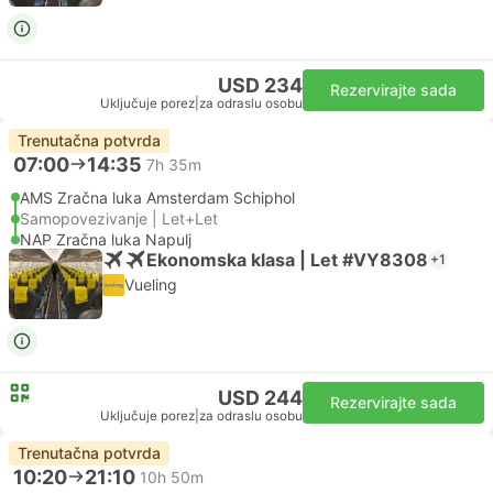
USD 234
Rezervirajte sada
Uključuje porez
|
za odraslu osobu
Trenutačna potvrda
07:00
14:35
7h 35m
AMS Zračna luka Amsterdam Schiphol
Samopovezivanje | Let+Let
NAP Zračna luka Napulj
Ekonomska klasa | Let #VY8308
+1
Vueling
USD 244
Rezervirajte sada
Uključuje porez
|
za odraslu osobu
Trenutačna potvrda
10:20
21:10
10h 50m