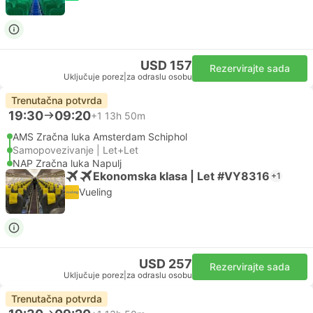
USD 157
Rezervirajte sada
Uključuje porez
|
za odraslu osobu
Trenutačna potvrda
19:30
09:20
+1
13h 50m
AMS Zračna luka Amsterdam Schiphol
Samopovezivanje | Let+Let
NAP Zračna luka Napulj
Ekonomska klasa | Let #VY8316
+1
Vueling
USD 257
Rezervirajte sada
Uključuje porez
|
za odraslu osobu
Trenutačna potvrda