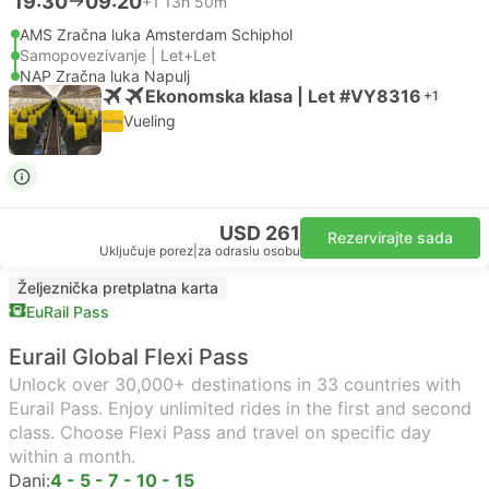
19:30
09:20
+1
13h 50m
AMS Zračna luka Amsterdam Schiphol
Samopovezivanje | Let+Let
NAP Zračna luka Napulj
Ekonomska klasa | Let #VY8316
+1
Vueling
USD 261
Rezervirajte sada
Uključuje porez
|
za odraslu osobu
Željeznička pretplatna karta
EuRail Pass
Eurail Global Flexi Pass
Unlock over 30,000+ destinations in 33 countries with
Eurail Pass. Enjoy unlimited rides in the first and second
class. Choose Flexi Pass and travel on specific day
within a month.
Dani:
4 - 5 - 7 - 10 - 15