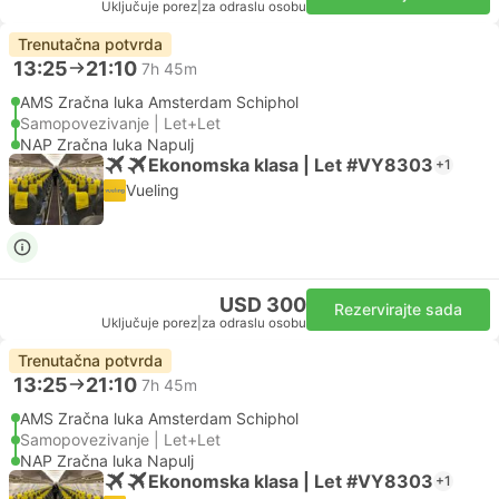
Uključuje porez
|
za odraslu osobu
Trenutačna potvrda
13:25
21:10
7h 45m
AMS Zračna luka Amsterdam Schiphol
Samopovezivanje | Let+Let
NAP Zračna luka Napulj
Ekonomska klasa | Let #VY8303
+1
Vueling
USD 300
Rezervirajte sada
Uključuje porez
|
za odraslu osobu
Trenutačna potvrda
13:25
21:10
7h 45m
AMS Zračna luka Amsterdam Schiphol
Samopovezivanje | Let+Let
NAP Zračna luka Napulj
Ekonomska klasa | Let #VY8303
+1