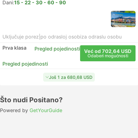
Dani:
15 - 22 - 30 - 60 - 90
Uključuje porez
|
po odrasloj osobi
za odraslu osobu
Prva klasa
Pregled pojedinosti
Već od 702,64 USD
Odaberi mogućnosti
Pregled pojedinosti
Još 1 za 680,68 USD
Što nudi Positano?
Powered by
GetYourGuide