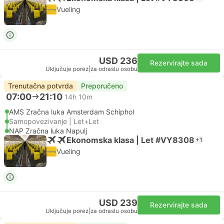
Vueling
USD 236
Rezervirajte sada
Uključuje porez
|
za odraslu osobu
Trenutačna potvrda
Preporučeno
07:00
21:10
14h 10m
AMS Zračna luka Amsterdam Schiphol
Samopovezivanje | Let+Let
NAP Zračna luka Napulj
Ekonomska klasa | Let #VY8308
+1
Vueling
USD 239
Rezervirajte sada
Uključuje porez
|
za odraslu osobu