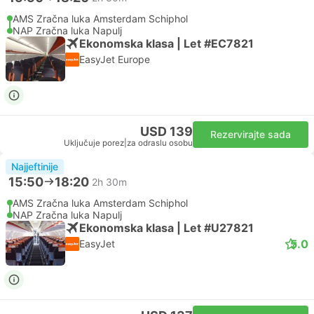
AMS Zračna luka Amsterdam Schiphol
NAP Zračna luka Napulj
Ekonomska klasa | Let #EC7821
EasyJet Europe
USD 139
Rezervirajte sada
Uključuje porez
|
za odraslu osobu
Najjeftinije
15:50
18:20
2h 30m
AMS Zračna luka Amsterdam Schiphol
NAP Zračna luka Napulj
Ekonomska klasa | Let #U27821
5.0
EasyJet