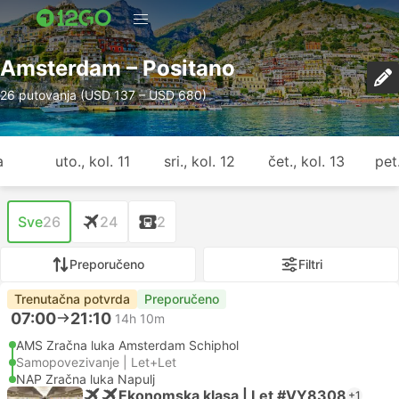
Amsterdam – Positano
26 putovanja (USD 137 – USD 680)
a
uto., kol. 11
sri., kol. 12
čet., kol. 13
pet.
Sve
26
24
2
Preporučeno
Filtri
Trenutačna potvrda
Preporučeno
07:00
21:10
14h 10m
AMS Zračna luka Amsterdam Schiphol
Samopovezivanje | Let+Let
NAP Zračna luka Napulj
Ekonomska klasa | Let #VY8308
+1