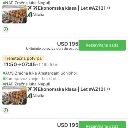
NAP Zračna luka Napulj
Ekonomska klasa | Let #AZ121
+1
Alitalia
USD 195
Rezervirajte sada
Uključuje porez
|
za odraslu osobu
Trenutačna potvrda
11:50
07:45
+1
19h 55m
AMS Zračna luka Amsterdam Schiphol
Samopovezivanje | Let+Let
NAP Zračna luka Napulj
Ekonomska klasa | Let #AZ121
+1
Alitalia
USD 195
Rezervirajte sada