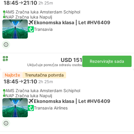
18:45
21:10
2h 25m
AMS Zračna luka Amsterdam Schiphol
NAP Zračna luka Napulj
Ekonomska klasa | Let #HV6409
Transavia
USD 151
Rezervirajte sada
Uključuje porez
|
za odraslu osobu
Najbrže
Trenutačna potvrda
18:45
21:10
2h 25m
AMS Zračna luka Amsterdam Schiphol
NAP Zračna luka Napulj
Ekonomska klasa | Let #HV6409
Transavia Airlines