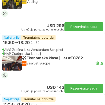
Vueling
USD 296
Rezervirajte sada
Uključuje porez
|
za odraslu osobu
Najjeftinije
Trenutačna potvrda
15:50
18:20
2h 30m
AMS Zračna luka Amsterdam Schiphol
NAP Zračna luka Napulj
Ekonomska klasa | Let #EC7821
4.5
EasyJet Europe
USD 143
Rezervirajte sada
Uključuje porez
|
za odraslu osobu
Najjeftinije
Trenutačna potvrda
15:50
18:20
2h 30m