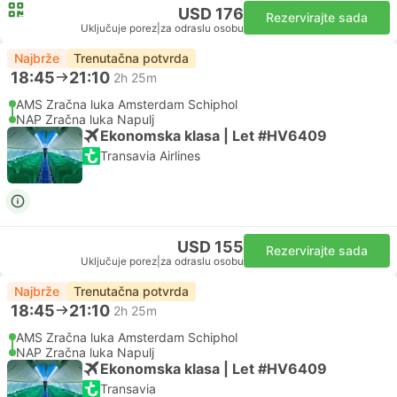
USD 176
Rezervirajte sada
Uključuje porez
|
za odraslu osobu
Najbrže
Trenutačna potvrda
18:45
21:10
2h 25m
AMS Zračna luka Amsterdam Schiphol
NAP Zračna luka Napulj
Ekonomska klasa | Let #HV6409
Transavia Airlines
USD 155
Rezervirajte sada
Uključuje porez
|
za odraslu osobu
Najbrže
Trenutačna potvrda
18:45
21:10
2h 25m
AMS Zračna luka Amsterdam Schiphol
NAP Zračna luka Napulj
Ekonomska klasa | Let #HV6409
Transavia