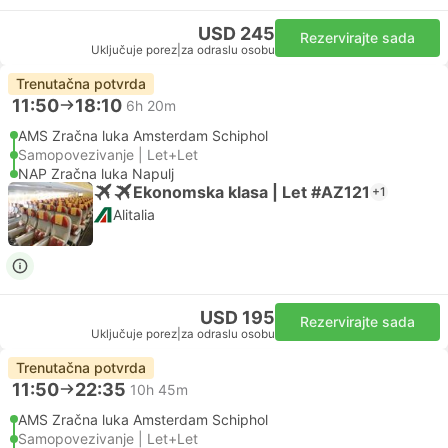
USD 245
Rezervirajte sada
Uključuje porez
|
za odraslu osobu
Trenutačna potvrda
11:50
18:10
6h 20m
AMS Zračna luka Amsterdam Schiphol
Samopovezivanje | Let+Let
NAP Zračna luka Napulj
Ekonomska klasa | Let #AZ121
+1
Alitalia
USD 195
Rezervirajte sada
Uključuje porez
|
za odraslu osobu
Trenutačna potvrda
11:50
22:35
10h 45m
AMS Zračna luka Amsterdam Schiphol
Samopovezivanje | Let+Let