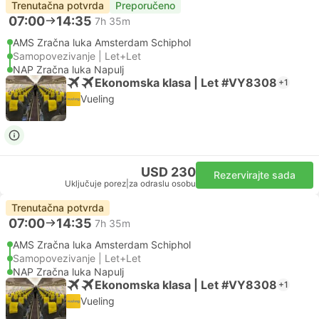
Trenutačna potvrda
Preporučeno
07:00
14:35
7h 35m
AMS Zračna luka Amsterdam Schiphol
Samopovezivanje | Let+Let
NAP Zračna luka Napulj
Ekonomska klasa | Let #VY8308
+1
Vueling
USD 230
Rezervirajte sada
Uključuje porez
|
za odraslu osobu
Trenutačna potvrda
07:00
14:35
7h 35m
AMS Zračna luka Amsterdam Schiphol
Samopovezivanje | Let+Let
NAP Zračna luka Napulj
Ekonomska klasa | Let #VY8308
+1
Vueling