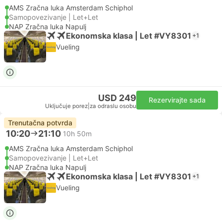
AMS Zračna luka Amsterdam Schiphol
Samopovezivanje | Let+Let
NAP Zračna luka Napulj
Ekonomska klasa | Let #VY8301
+1
Vueling
USD 249
Rezervirajte sada
Uključuje porez
|
za odraslu osobu
Trenutačna potvrda
10:20
21:10
10h 50m
AMS Zračna luka Amsterdam Schiphol
Samopovezivanje | Let+Let
NAP Zračna luka Napulj
Ekonomska klasa | Let #VY8301
+1
Vueling