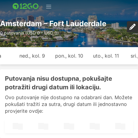
Amsterdam – Fort Lauderdale
0 putovanja (USD 0 – USD 0)
a
ned., kol. 9
pon., kol. 10
uto., kol. 11
sri
Putovanja nisu dostupna, pokušajte
potražiti drugi datum ili lokaciju.
Ovo putovanje nije dostupno na odabrani dan. Možete
pokušati tražiti za sutra, drugi datum ili jednostavno
provjerite ovdje: