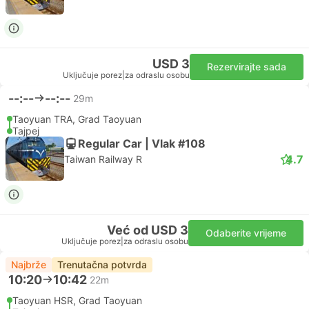
USD 3
Rezervirajte sada
Uključuje porez
|
za odraslu osobu
--:--
--:--
29m
Taoyuan TRA, Grad Taoyuan
Tajpej
Regular Car | Vlak #108
4.7
Taiwan Railway R
Već od USD 3
Odaberite vrijeme
Uključuje porez
|
za odraslu osobu
Najbrže
Trenutačna potvrda
10:20
10:42
22m
Taoyuan HSR, Grad Taoyuan