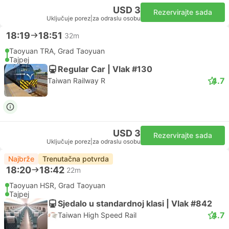
USD 3
Rezervirajte sada
Uključuje porez
|
za odraslu osobu
18:19
18:51
32m
Taoyuan TRA, Grad Taoyuan
Tajpej
Regular Car | Vlak #130
4.7
Taiwan Railway R
USD 3
Rezervirajte sada
Uključuje porez
|
za odraslu osobu
Najbrže
Trenutačna potvrda
18:20
18:42
22m
Taoyuan HSR, Grad Taoyuan
Tajpej
Sjedalo u standardnoj klasi | Vlak #842
4.7
Taiwan High Speed Rail