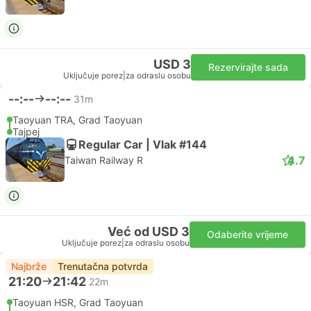
USD 3
Rezervirajte sada
Uključuje porez
|
za odraslu osobu
--:--
--:--
31m
Taoyuan TRA, Grad Taoyuan
Tajpej
Regular Car | Vlak #144
4.7
Taiwan Railway R
Već od USD 3
Odaberite vrijeme
Uključuje porez
|
za odraslu osobu
Najbrže
Trenutačna potvrda
21:20
21:42
22m
Taoyuan HSR, Grad Taoyuan