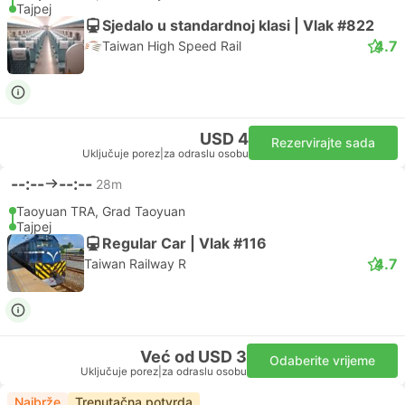
Tajpej
Sjedalo u standardnoj klasi | Vlak #822
4.7
Taiwan High Speed Rail
USD 4
Rezervirajte sada
Uključuje porez
|
za odraslu osobu
--:--
--:--
28m
Taoyuan TRA, Grad Taoyuan
Tajpej
Regular Car | Vlak #116
4.7
Taiwan Railway R
Već od USD 3
Odaberite vrijeme
Uključuje porez
|
za odraslu osobu
Najbrže
Trenutačna potvrda