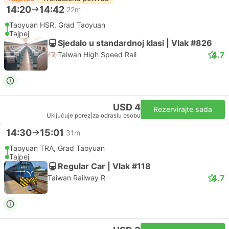
14:20
14:42
22m
Taoyuan HSR, Grad Taoyuan
Tajpej
Sjedalo u standardnoj klasi | Vlak #826
4.7
Taiwan High Speed Rail
USD 4
Rezervirajte sada
Uključuje porez
|
za odraslu osobu
14:30
15:01
31m
Taoyuan TRA, Grad Taoyuan
Tajpej
Regular Car | Vlak #118
4.7
Taiwan Railway R