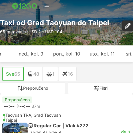
Taxi od Grad Taoyuan do Taipei
65 putovanja (USD 2 – USD 104)
a
ned., kol. 9
pon., kol. 10
uto., kol. 11
sri
Sve
65
48
1
16
Preporučeno
Filtri
Preporučeno
--:--
--:--
37m
Taoyuan TRA, Grad Taoyuan
Tajpej
Regular Car | Vlak #272
4.7
Taiwan Railway R