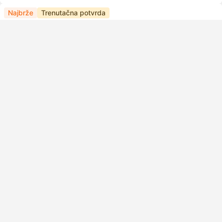
Najbrže
Trenutačna potvrda
22:20
22:42
22m
Taoyuan HSR, Grad Taoyuan
Tajpej
Sjedalo u standardnoj klasi | Vlak #862
4.7
Taiwan High Speed Rail
USD 4
Rezervirajte sada
Uključuje porez
|
za odraslu osobu
22:48
23:19
31m
Taoyuan TRA, Grad Taoyuan
Tajpej
Regular Car | Vlak #150
4.7
Taiwan Railway R