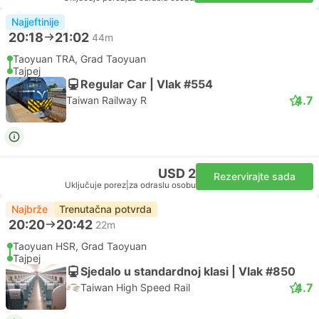
Najjeftinije
20:18
21:02
44m
Taoyuan TRA, Grad Taoyuan
Tajpej
Regular Car | Vlak #554
4.7
Taiwan Railway R
USD 2
Rezervirajte sada
Uključuje porez
|
za odraslu osobu
Najbrže
Trenutačna potvrda
20:20
20:42
22m
Taoyuan HSR, Grad Taoyuan
Tajpej
Sjedalo u standardnoj klasi | Vlak #850
4.7
Taiwan High Speed Rail