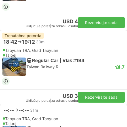
USD 4
Rezervirajte sada
Uključuje porez
|
za odraslu osobu
Trenutačna potvrda
18:42
19:12
30m
Taoyuan TRA, Grad Taoyuan
Tajpej
Regular Car | Vlak #194
4.7
Taiwan Railway R
USD 3
Rezervirajte sada
Uključuje porez
|
za odraslu osobu
--:--
--:--
31m
Taoyuan TRA, Grad Taoyuan
Tajpej