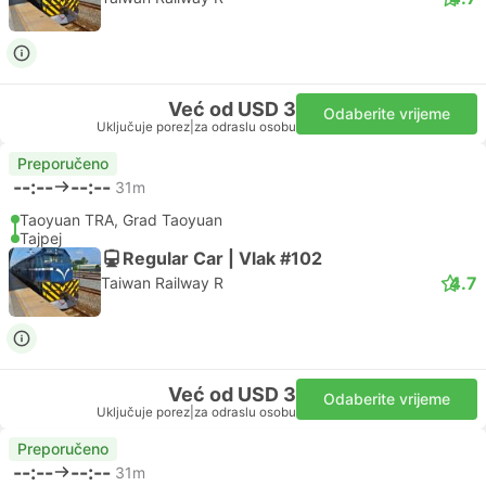
Već od USD 3
Odaberite vrijeme
Uključuje porez
|
za odraslu osobu
Preporučeno
--:--
--:--
31m
Taoyuan TRA, Grad Taoyuan
Tajpej
Regular Car | Vlak #102
4.7
Taiwan Railway R
Već od USD 3
Odaberite vrijeme
Uključuje porez
|
za odraslu osobu
Preporučeno
--:--
--:--
31m