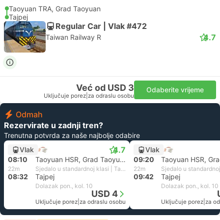
Taoyuan TRA, Grad Taoyuan
Tajpej
Regular Car | Vlak #472
4.7
Taiwan Railway R
Već od USD 3
Odaberite vrijeme
Uključuje porez
|
za odraslu osobu
Odmah
Rezervirate u zadnji tren?
Trenutna potvrda za naše najbolje odabire
4.7
Vlak
Vlak
08:10
Taoyuan HSR, Grad Taoyuan
09:20
22m
Sjedalo u standardnoj klasi | Taiwan High Speed Rail
22m
08:32
Tajpej
09:42
Tajpej
Dolazak pon., kol. 10
Dolazak pon., kol. 10
USD 4
Uključuje porez
|
za odraslu osobu
Uključuje porez
|
za od