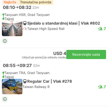
Najbrže
Trenutačna potvrda
08:10
08:32
22m
Taoyuan HSR, Grad Taoyuan
Tajpej
Sjedalo u standardnoj klasi | Vlak #802
4.7
Taiwan High Speed Rail
USD 4
Rezervirajte sada
Uključuje porez
|
za odraslu osobu
08:55
09:27
32m
Taoyuan TRA, Grad Taoyuan
Tajpej
Regular Car | Vlak #278
4.7
Taiwan Railway R