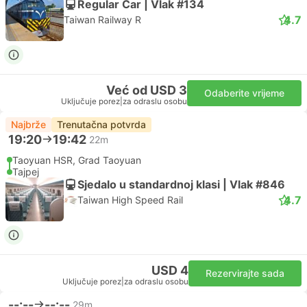
Regular Car | Vlak #134
4.7
Taiwan Railway R
Već od USD 3
Odaberite vrijeme
Uključuje porez
|
za odraslu osobu
Najbrže
Trenutačna potvrda
19:20
19:42
22m
Taoyuan HSR, Grad Taoyuan
Tajpej
Sjedalo u standardnoj klasi | Vlak #846
4.7
Taiwan High Speed Rail
USD 4
Rezervirajte sada
Uključuje porez
|
za odraslu osobu
--:--
--:--
29m