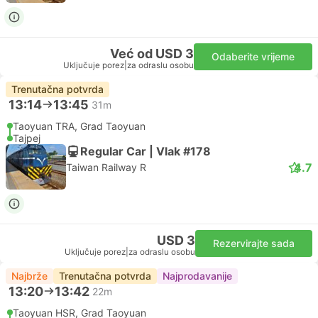
Već od USD 3
Odaberite vrijeme
Uključuje porez
|
za odraslu osobu
Trenutačna potvrda
13:14
13:45
31m
Taoyuan TRA, Grad Taoyuan
Tajpej
Regular Car | Vlak #178
4.7
Taiwan Railway R
USD 3
Rezervirajte sada
Uključuje porez
|
za odraslu osobu
Najbrže
Trenutačna potvrda
Najprodavanije
13:20
13:42
22m
Taoyuan HSR, Grad Taoyuan