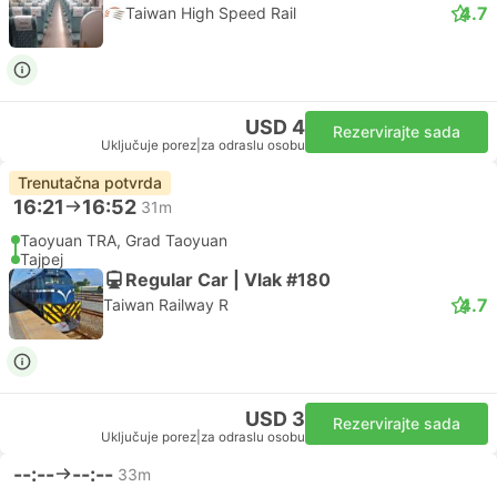
4.7
Taiwan High Speed Rail
USD 4
Rezervirajte sada
Uključuje porez
|
za odraslu osobu
Trenutačna potvrda
16:21
16:52
31m
Taoyuan TRA, Grad Taoyuan
Tajpej
Regular Car | Vlak #180
4.7
Taiwan Railway R
USD 3
Rezervirajte sada
Uključuje porez
|
za odraslu osobu
--:--
--:--
33m