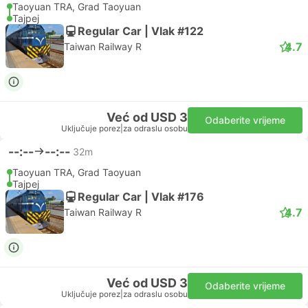
Taoyuan TRA, Grad Taoyuan
Tajpej
Regular Car | Vlak #122
4.7
Taiwan Railway R
Već od USD 3
Odaberite vrijeme
Uključuje porez
|
za odraslu osobu
--:--
--:--
32m
Taoyuan TRA, Grad Taoyuan
Tajpej
Regular Car | Vlak #176
4.7
Taiwan Railway R
Već od USD 3
Odaberite vrijeme
Uključuje porez
|
za odraslu osobu