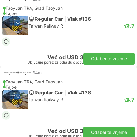
Taoyuan TRA, Grad Taoyuan
Tajpej
Regular Car | Vlak #136
4.7
Taiwan Railway R
Već od USD 3
Odaberite vrijeme
Uključuje porez
|
za odraslu osobu
--:--
--:--
34m
Taoyuan TRA, Grad Taoyuan
Tajpej
Regular Car | Vlak #138
4.7
Taiwan Railway R
Već od USD 3
Odaberite vrijeme
Uključuje porez
|
za odraslu osobu