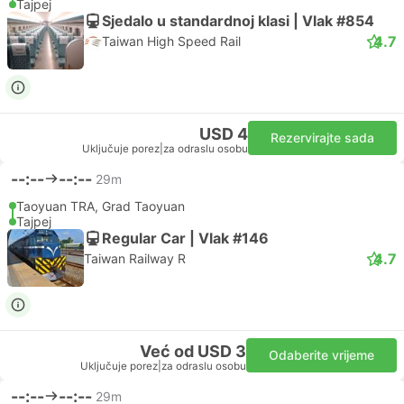
Tajpej
Sjedalo u standardnoj klasi | Vlak #854
4.7
Taiwan High Speed Rail
USD 4
Rezervirajte sada
Uključuje porez
|
za odraslu osobu
--:--
--:--
29m
Taoyuan TRA, Grad Taoyuan
Tajpej
Regular Car | Vlak #146
4.7
Taiwan Railway R
Već od USD 3
Odaberite vrijeme
Uključuje porez
|
za odraslu osobu
--:--
--:--
29m