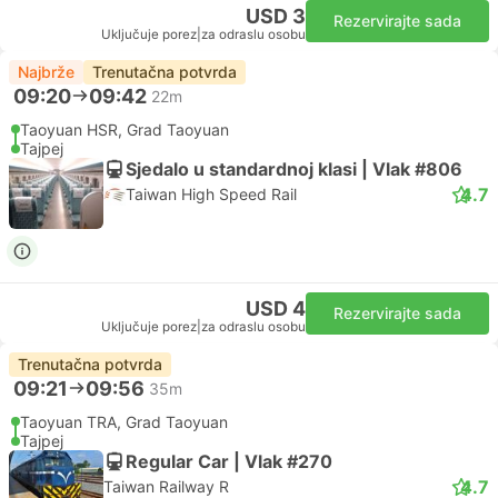
USD 3
Rezervirajte sada
Uključuje porez
|
za odraslu osobu
Najbrže
Trenutačna potvrda
09:20
09:42
22m
Taoyuan HSR, Grad Taoyuan
Tajpej
Sjedalo u standardnoj klasi | Vlak #806
4.7
Taiwan High Speed Rail
USD 4
Rezervirajte sada
Uključuje porez
|
za odraslu osobu
Trenutačna potvrda
09:21
09:56
35m
Taoyuan TRA, Grad Taoyuan
Tajpej
Regular Car | Vlak #270
4.7
Taiwan Railway R