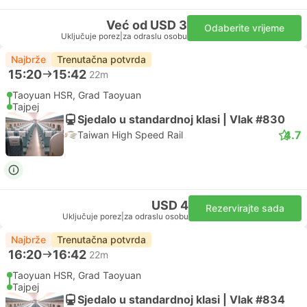
Već od USD 3
Odaberite vrijeme
Uključuje porez
|
za odraslu osobu
Najbrže
Trenutačna potvrda
15:20
15:42
22m
Taoyuan HSR, Grad Taoyuan
Tajpej
Sjedalo u standardnoj klasi | Vlak #830
4.7
Taiwan High Speed Rail
USD 4
Rezervirajte sada
Uključuje porez
|
za odraslu osobu
Najbrže
Trenutačna potvrda
16:20
16:42
22m
Taoyuan HSR, Grad Taoyuan
Tajpej
Sjedalo u standardnoj klasi | Vlak #834