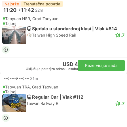
Najbrže
Trenutačna potvrda
11:20
11:42
22m
Taoyuan HSR, Grad Taoyuan
Tajpej
Sjedalo u standardnoj klasi | Vlak #814
4.7
Taiwan High Speed Rail
USD 4
Rezervirajte sada
Uključuje porez
|
za odraslu osobu
--:--
--:--
31m
Taoyuan TRA, Grad Taoyuan
Tajpej
Regular Car | Vlak #112
4.7
Taiwan Railway R