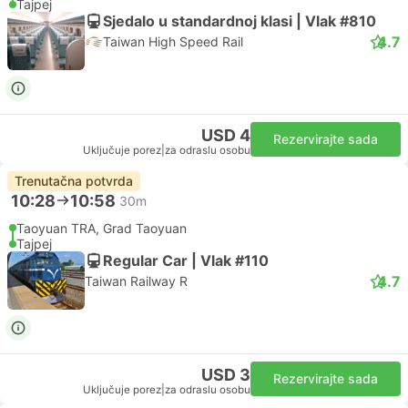
Tajpej
Sjedalo u standardnoj klasi | Vlak #810
4.7
Taiwan High Speed Rail
USD 4
Rezervirajte sada
Uključuje porez
|
za odraslu osobu
Trenutačna potvrda
10:28
10:58
30m
Taoyuan TRA, Grad Taoyuan
Tajpej
Regular Car | Vlak #110
4.7
Taiwan Railway R
USD 3
Rezervirajte sada
Uključuje porez
|
za odraslu osobu