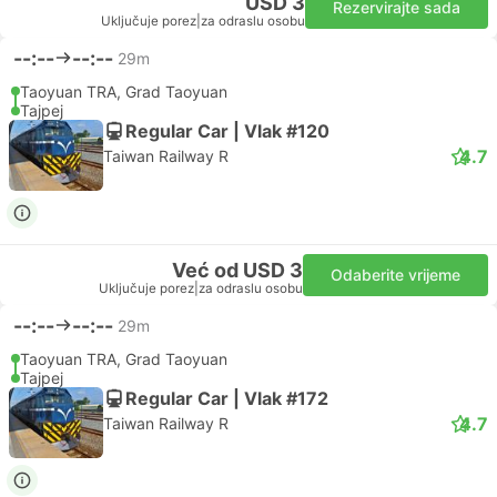
USD 3
Rezervirajte sada
Uključuje porez
|
za odraslu osobu
--:--
--:--
29m
Taoyuan TRA, Grad Taoyuan
Tajpej
Regular Car | Vlak #120
4.7
Taiwan Railway R
Već od USD 3
Odaberite vrijeme
Uključuje porez
|
za odraslu osobu
--:--
--:--
29m
Taoyuan TRA, Grad Taoyuan
Tajpej
Regular Car | Vlak #172
4.7
Taiwan Railway R