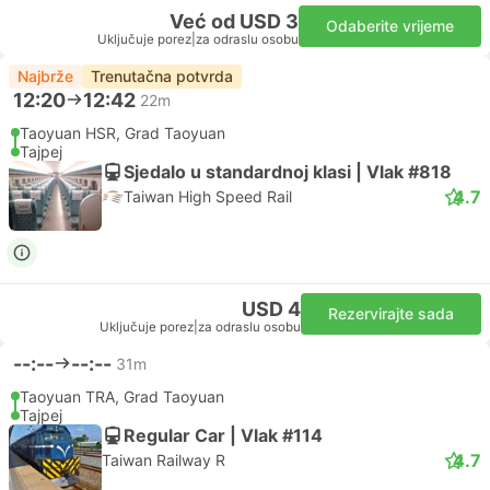
Već od USD 3
Odaberite vrijeme
Uključuje porez
|
za odraslu osobu
Najbrže
Trenutačna potvrda
12:20
12:42
22m
Taoyuan HSR, Grad Taoyuan
Tajpej
Sjedalo u standardnoj klasi | Vlak #818
4.7
Taiwan High Speed Rail
USD 4
Rezervirajte sada
Uključuje porez
|
za odraslu osobu
--:--
--:--
31m
Taoyuan TRA, Grad Taoyuan
Tajpej
Regular Car | Vlak #114
4.7
Taiwan Railway R