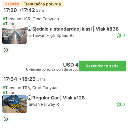
Najbrže
Trenutačna potvrda
17:20
17:42
22m
Taoyuan HSR, Grad Taoyuan
Tajpej
Sjedalo u standardnoj klasi | Vlak #838
4.7
Taiwan High Speed Rail
USD 4
Rezervirajte sada
Uključuje porez
|
za odraslu osobu
17:54
18:25
31m
Taoyuan TRA, Grad Taoyuan
Tajpej
Regular Car | Vlak #128
4.7
Taiwan Railway R