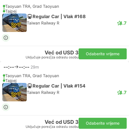
Taoyuan TRA, Grad Taoyuan
Tajpej
Regular Car | Vlak #168
4.7
Taiwan Railway R
Već od USD 3
Odaberite vrijeme
Uključuje porez
|
za odraslu osobu
--:--
--:--
29m
Taoyuan TRA, Grad Taoyuan
Tajpej
Regular Car | Vlak #154
4.7
Taiwan Railway R
Već od USD 3
Odaberite vrijeme
Uključuje porez
|
za odraslu osobu