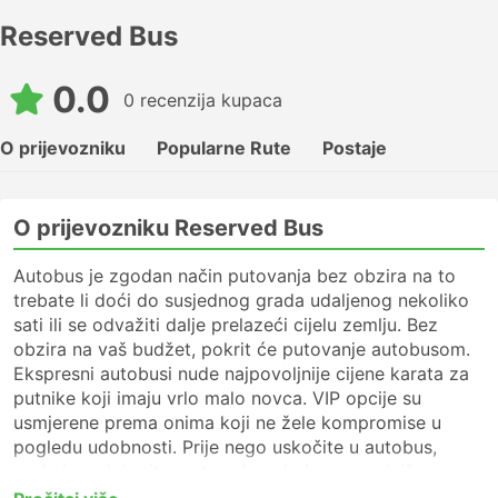
Reserved Bus
0.0
0 recenzija kupaca
O prijevozniku
Popularne Rute
Postaje
O prijevozniku Reserved Bus
Autobus je zgodan način putovanja bez obzira na to
trebate li doći do susjednog grada udaljenog nekoliko
sati ili se odvažiti dalje prelazeći cijelu zemlju. Bez
obzira na vaš budžet, pokrit će putovanje autobusom.
Ekspresni autobusi nude najpovoljnije cijene karata za
putnike koji imaju vrlo malo novca. VIP opcije su
usmjerene prema onima koji ne žele kompromise u
pogledu udobnosti. Prije nego uskočite u autobus,
svakako odaberite vrstu usluge koja vam najviše
odgovara. Za dugo putovanje potražite VIP ili autobus