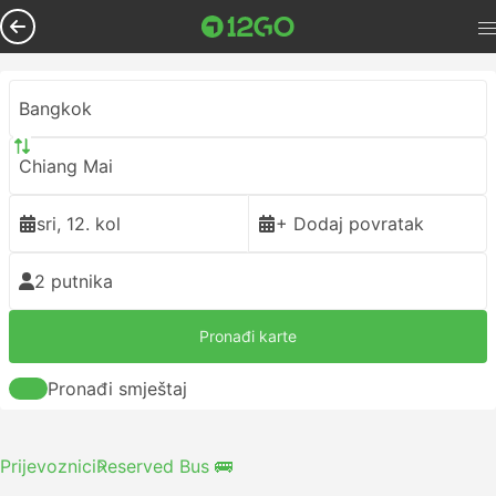
Bangkok
Chiang Mai
sri, 12. kol
+ Dodaj povratak
2 putnika
Pronađi karte
Pronađi smještaj
Prijevoznici
Reserved Bus 🚌