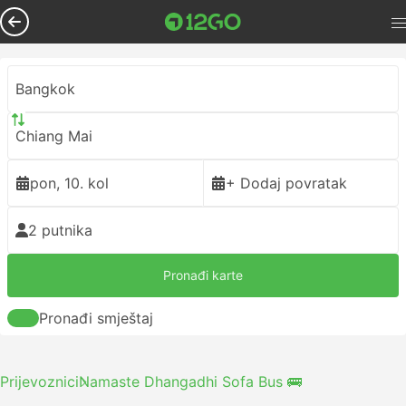
Bangkok
Chiang Mai
pon, 10. kol
+ Dodaj povratak
2 putnika
Pronađi karte
Pronađi smještaj
Prijevoznici
Namaste Dhangadhi Sofa Bus 🚌