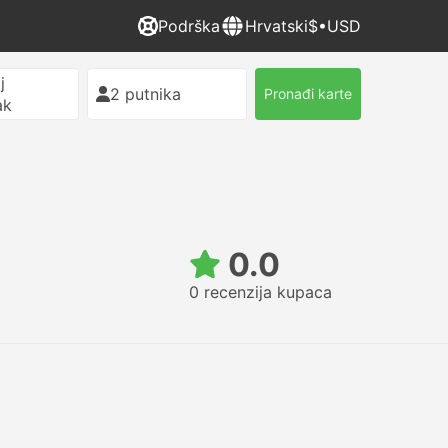
Podrška
Hrvatski
$•USD
j
2 putnika
Pronađi karte
ak
0.0
0 recenzija kupaca