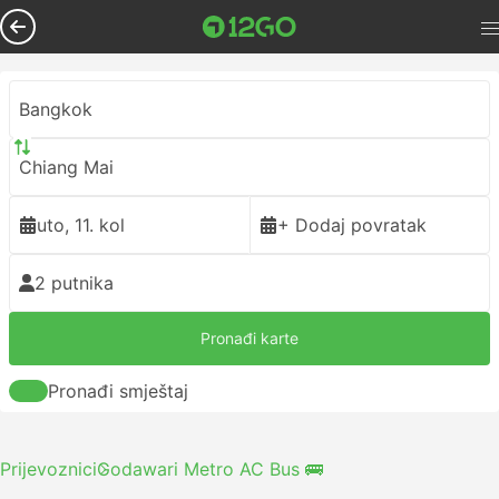
Bangkok
Chiang Mai
uto, 11. kol
+ Dodaj povratak
2 putnika
Pronađi karte
Pronađi smještaj
Prijevoznici
Godawari Metro AC Bus 🚌