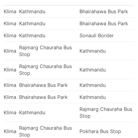
češće izlazi iz voznog reda nego vlakovi ili avioni.
Oni uvelike ovise o situaciji na cesti koja ponekad
Klima
Kathmandu
Bhairahawa Bus Park
može biti nepredvidiva – nesreće, radovi na
Klima
Kathmandu
Bhairahawa Bus Park
izgradnji ceste, zaobilaznice, itd. Ovo posebno
vrijedi za putovanja tijekom vikenda, vrhunca
Klima
Kathmandu
Sonauli Border
sezone ili državnih praznika. Imajte to na umu i
nemojte planirati presjedanja točno u minutu.
Rajmarg Chauraha Bus
Klima
Kathmandu
Putovanje određenim rutama ili tijekom
Stop
najpopularnijih razdoblja može zahtijevati
Rajmarg Chauraha Bus
prethodnu rezervaciju. Imajte na umu da nije
Klima
Kathmandu
Stop
uvijek moguće pojaviti se na autobusnom
kolodvoru i uskočiti u sljedeći autobus – karte bi
Klima
Bhairahawa Bus Park
Kathmandu
mogle biti rasprodane, stoga organizirajte svoje
putovanje u skladu s tim.
Klima
Bhairahawa Bus Park
Kathmandu
Rajmarg Chauraha Bus
Klima
Kathmandu
Stop
Rajmarg Chauraha Bus
Klima
Pokhara Bus Stop
Stop