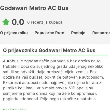
Godawari Metro AC Bus
0.0
0 recenzija kupaca
O prijevozniku
Popularne Rute
Postaje
Raspored
O prijevozniku Godawari Metro AC Bus
Autobus je zgodan način putovanja bez obzira na to
trebate li doći do susjednog grada udaljenog nekoliko
sati ili se odvažiti dalje prelazeći cijelu zemlju. Bez
obzira na vaš budžet, pokrit će putovanje autobusom.
Ekspresni autobusi nude najpovoljnije cijene karata za
putnike koji imaju vrlo malo novca. VIP opcije su
usmjerene prema onima koji ne žele kompromise u
pogledu udobnosti. Prije nego uskočite u autobus,
svakako odaberite vrstu usluge koja vam najviše
odgovara. Za dugo putovanje potražite VIP ili autobus