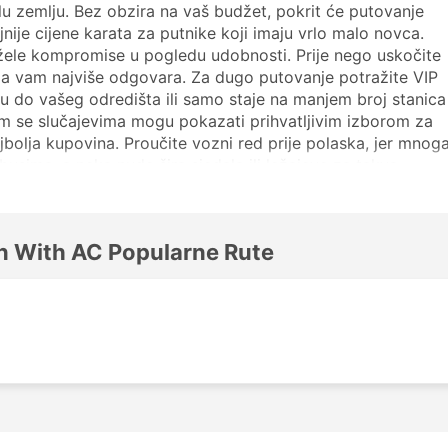
ijelu zemlju. Bez obzira na vaš budžet, pokrit će putovanje
ije cijene karata za putnike koji imaju vrlo malo novca.
žele kompromise u pogledu udobnosti. Prije nego uskočite
ja vam najviše odgovara. Za dugo putovanje potražite VIP
gu do vašeg odredišta ili samo staje na manjem broj stanica
gim se slučajevima mogu pokazati prihvatljivim izborom za
ajbolja kupovina. Proučite vozni red prije polaska, jer mnog
usima, a neka nude šira sjedala ili ležajeve za takva
usne karte kod Arjunrath Superior Air Suspension With AC.
aberete najbolju kartu i klasu autobusa.
ion With AC Popularne stanice
on With AC Popularne Rute
ior Air Suspension With AC autobusi uključuju:
ion With AC Glavna odredišta
th AC prometuju na nekoliko ruta, a ovdje je popis nekih