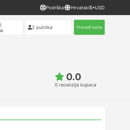
Podrška
Hrvatski
$•USD
j
2 putnika
Pronađi karte
ak
0.0
0 recenzija kupaca