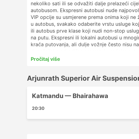
nekoliko sati ili se odvažiti dalje prelazeći c
autobusom. Ekspresni autobusi nude najpovoljn
VIP opcije su usmjerene prema onima koji ne 
u autobus, svakako odaberite vrstu usluge ko
ili autobus prve klase koji nudi non-stop uslu
na putu. Ekspresni ili lokalni autobusi u mno
kraća putovanja, ali dulje vožnje često nisu n
dugolinijska odredišta prometuju noćnim autob
putovanja. Napravite online rezervaciju autob
Pročitaj više
Recenzije drugih putnika pomoći će vam da od
Arjunrath Superior Air Suspens
Arjunrath Superior Air Suspensi
Glavne stanice koje pokrivaju Arjunrath Super
Katmandu — Bhairahawa
Kathmandu
20:30
Arjunrath Superior Air Suspens
Autobusi Arjunrath Superior Air Suspension Wi
od najpopularnijih: