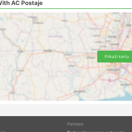
With AC Postaje
on With AC Cijene karata i klase autobusa
e autobusom jest ta da možete gotovo skrojiti svoje
 za privatnošću i udobnošću. Različite klase i tipovi
ika. Najjeftinija putovanja obično se nude autobusima
ili obični. Oni su dobar izbor za kraća putovanja. Autobusi
Prikaži kartu
ža putovanja i putovanja s noćenjem. Mogu ponuditi ležajeve
 s ugrađenim masažnim opcijama, deke, bezalkoholna pića i
m toaleta ili zaustavljanja za točenje goriva. Putovanje
telskoj sobi, ali kako biste osigurali najudobniju vožnju,
ijek ovise o udaljenosti koju prelazite i vrsti autobusa. Z
o uložiti novac i kupiti mjesto u VIP autobusu jer možete
a provedete putujući običnim autobusom.
i i mane
Partners