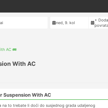
+ Doda
ai
ned, 9. kol
povrat
ith AC 🚌
sion With AC
Air Suspension With AC
 na to trebate li doći do susjednog grada udaljenog