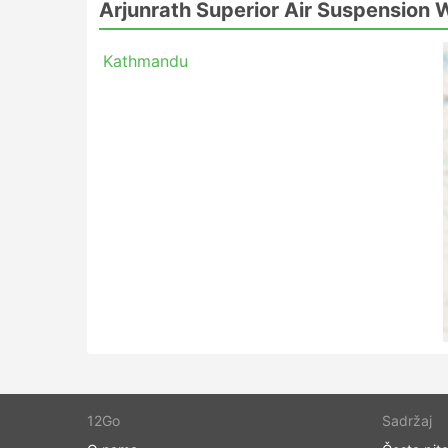
Arjunrath Superior Air Suspension 
Katmandu - Bhairahawa
Kathmandu
Arjunrath Superior Air Suspensi
Jedna od najboljih stvari vezanih uz putovanj
putovanje prilagođavajući ga svojim zahtjevima
autobusa zadovoljavaju različite potrebe putn
standardne klase. Mogu se zvati lokalni, brzi 
za spavanje ili VIP autobusi dobri su i za du
ili široka, meka sjedala s naslonom, ponekad
grickalice ili obilnije obroke na putu ili tijeko
noćnim autobusima omogućuje vam uštedu na ho
mudro odaberite klasu svog autobusa. Cijene uv
neka, čak i kraća putovanja, isplati se dodatn
uštedjeti dvostruko više vremena nego što g
Putovanje autobusom: prednost
Prednosti putovanja autobusom
12Go
Sadržaj