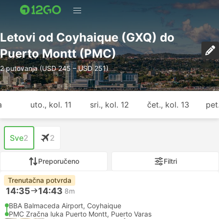
Letovi od Coyhaique (GXQ) do
Puerto Montt (PMC)
2 putovanja (USD 245 – USD 251)
a
uto., kol. 11
sri., kol. 12
čet., kol. 13
pet.
Sve
2
2
Preporučeno
Filtri
Trenutačna potvrda
14:35
14:43
8m
BBA Balmaceda Airport, Coyhaique
PMC Zračna luka Puerto Montt, Puerto Varas