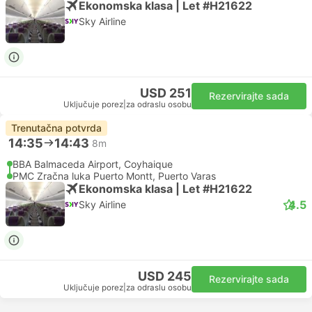
Ekonomska klasa | Let #H21622
Sky Airline
USD 251
Rezervirajte sada
Uključuje porez
|
za odraslu osobu
Trenutačna potvrda
14:35
14:43
8m
BBA Balmaceda Airport, Coyhaique
PMC Zračna luka Puerto Montt, Puerto Varas
Ekonomska klasa | Let #H21622
4.5
Sky Airline
USD 245
Rezervirajte sada
Uključuje porez
|
za odraslu osobu