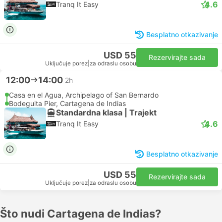
4.6
Tranq It Easy
Besplatno otkazivanje
USD 55
Rezervirajte sada
Uključuje porez
|
za odraslu osobu
12:00
14:00
2h
Casa en el Agua, Archipelago of San Bernardo
Bodeguita Pier, Cartagena de Indias
Standardna klasa | Trajekt
4.6
Tranq It Easy
Besplatno otkazivanje
USD 55
Rezervirajte sada
Uključuje porez
|
za odraslu osobu
Što nudi Cartagena de Indias?