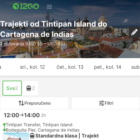
Trajekti od Tintipan Island do
Cartagena de Indias
2 putovanja (USD 55 – USD 55)
a
sri., kol. 12
čet., kol. 13
pet., kol. 14
sub.
Sve
2
2
Preporučeno
Filtri
12:00
14:00
2h
Tintipan Transfer, Tintipan Island
Bodeguita Pier, Cartagena de Indias
Standardna klasa | Trajekt