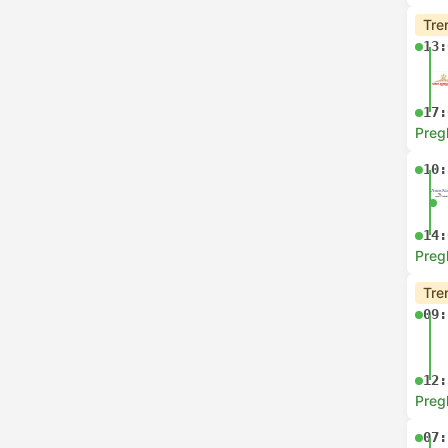
Tre
13:
17:
Preg
10:
14:
Preg
Tre
09:
12:
Preg
07: