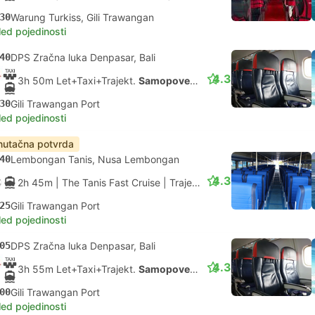
30
Warung Turkiss, Gili Trawangan
led pojedinosti
40
DPS Zračna luka Denpasar, Bali
4.3
3h 50m Let+Taxi+Trajekt.
Samopovezivanje
30
Gili Trawangan Port
led pojedinosti
nutačna potvrda
40
Lembongan Tanis, Nusa Lembongan
4.3
2h 45m
| The Tanis Fast Cruise
|
Trajekt
|
Gliser
25
Gili Trawangan Port
led pojedinosti
05
DPS Zračna luka Denpasar, Bali
4.3
3h 55m Let+Taxi+Trajekt.
Samopovezivanje
00
Gili Trawangan Port
led pojedinosti