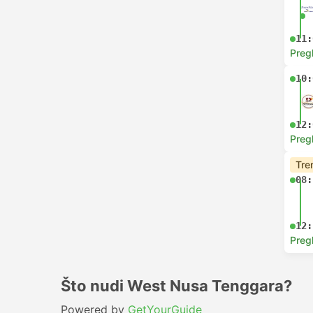
11:
Preg
10:
12:
Preg
Tre
08:
12:
Preg
Što nudi West Nusa Tenggara?
Powered by
GetYourGuide