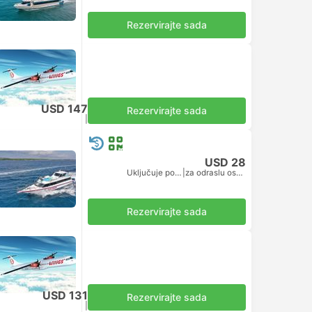
Rezervirajte sada
USD 147
Rezervirajte sada
Uključuje porez
|
za cijeli avion
USD 28
Uključuje porez
|
za odraslu osobu
Rezervirajte sada
USD 131
Rezervirajte sada
Uključuje porez
|
za cijeli avion