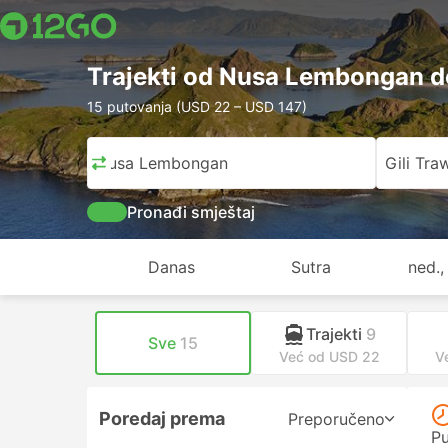
Trajekti od Nusa Lembongan d
15 putovanja (USD 22 – USD 147)
Nusa Lembongan
Gili Tr
Pronađi smještaj
Danas
Sutra
ned.,
Trajekti
9
Sve
15
Već od USD 22
V
Poredaj prema
Preporučeno
Pu