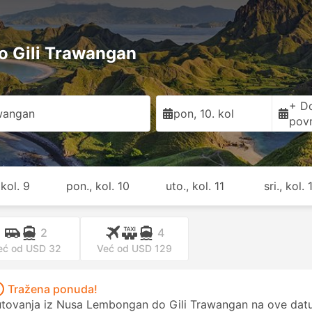
o Gili Trawangan
+ D
awangan
pon, 10. kol
pov
 kol. 9
pon., kol. 10
uto., kol. 11
sri., kol. 
2
4
eć od USD 32
Već od USD 129
Tražena ponuda!
tovanja iz Nusa Lembongan do Gili Trawangan na ove datum