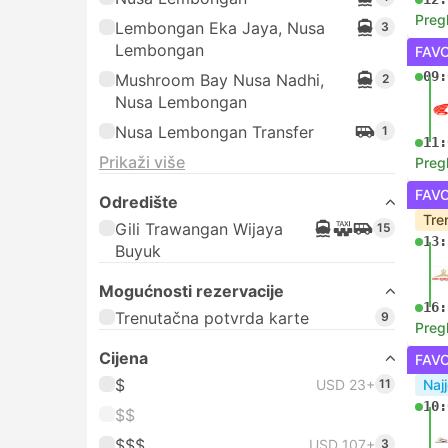
Preg
Lembongan Eka Jaya, Nusa
3
Lembongan
FAVO
09:
Mushroom Bay Nusa Nadhi,
2
Nusa Lembongan
Nusa Lembongan Transfer
1
11:
Prikaži više
Preg
FAVO
Odredište
Tre
Gili Trawangan Wijaya
15
13:
Buyuk
Mogućnosti rezervacije
16:
Trenutačna potvrda karte
9
Preg
Cijena
FAVO
$
USD 23+
11
Najj
10:
$$
$$$
USD 107+
3