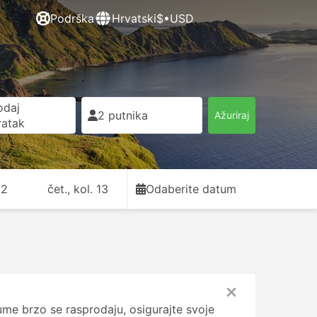
Podrška
Hrvatski
$•USD
odaj
2 putnika
Ažuriraj
ratak
12
čet., kol. 13
Odaberite datum
e brzo se rasprodaju, osigurajte svoje