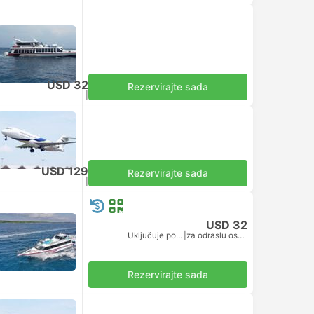
USD 32
Rezervirajte sada
Uključuje porez
|
za odraslu osobu
USD 129
Rezervirajte sada
Uključuje porez
|
za cijeli avion
USD 32
Uključuje porez
|
za odraslu osobu
Rezervirajte sada