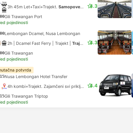
4.3
3h 45m Let+Taxi+Trajekt.
Samopovezivanje
00
Gili Trawangan Port
led pojedinosti
00
Lembongan Dcamel, Nusa Lembongan
4.3
2h
| Dcamel Fast Ferry
|
Trajekt
|
Trajekt velike brzine
00
Gili Trawangan
led pojedinosti
nutačna potvrda
15
Nusa Lembongan Hotel Transfer
4.4
4h kombi+Trajekt. Zajamčeni svi priključci
15
Gili Trawangan Triptop
led pojedinosti