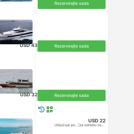
Rezervirajte sada
USD 43
Rezervirajte sada
Uključuje porez
|
za odraslu osobu
USD 32
Rezervirajte sada
Uključuje porez
|
za odraslu osobu
USD 22
Uključuje porez
|
za odraslu osobu