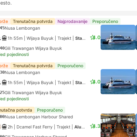
esto.
brže
Trenutačna potvrda
Najprodavanije
Preporučeno
45
Nusa Lembongan
4.0
1h 55m
| Wijaya Buyuk
|
Trajekt
|
Standardno
40
Gili Trawangan Wijaya Buyuk
led pojedinosti
brže
Trenutačna potvrda
Preporučeno
30
Nusa Lembongan
4.0
1h 55m
| Wijaya Buyuk
|
Trajekt
|
Standardno
25
Gili Trawangan Wijaya Buyuk
led pojedinosti
nutačna potvrda
Preporučeno
00
Nusa Lembongan Harbour Shared
4.3
2h
| Dcamel Fast Ferry
|
Trajekt
|
Aluminium Fast Ferry
00
Gili Trawangan Harbour Shared