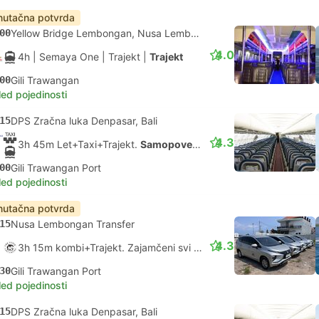
nutačna potvrda
00
Yellow Bridge Lembongan, Nusa Lembongan
4.0
4h
| Semaya One
|
Trajekt
|
Trajekt
00
Gili Trawangan
led pojedinosti
15
DPS Zračna luka Denpasar, Bali
4.3
3h 45m Let+Taxi+Trajekt.
Samopovezivanje
00
Gili Trawangan Port
led pojedinosti
nutačna potvrda
15
Nusa Lembongan Transfer
4.3
3h 15m kombi+Trajekt. Zajamčeni svi priključci
30
Gili Trawangan Port
led pojedinosti
15
DPS Zračna luka Denpasar, Bali