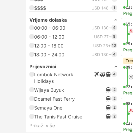
12:
$$$$
USD 148+
1
Preg
Vrijeme dolaska
15:
00:00 - 06:00
USD 130+
4
06:00 - 12:00
USD 27+
8
19:
12:00 - 18:00
USD 23+
13
Preg
18:00 - 24:00
USD 130+
4
Tre
Prijevoznici
09:
Lombok Network
4
Holidays
12:
Wijaya Buyuk
2
Preg
Dcamel Fast Ferry
2
08:
Semaya One
2
The Tanis Fast Cruise
2
12:
Prikaži više
Preg