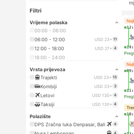
mj
Filtri
Naj
Vrijeme polaska
12:
00:00 - 06:00
06:00 - 12:00
USD 23+
11
14:
12:00 - 18:00
USD 27+
4
Preg
18:00 - 24:00
Naj
Vrsta prijevoza
09:
Trajekti
USD 23+
15
Kombiji
USD 33+
2
11:
Letovi
USD 130+
4
Preg
Taksiji
USD 130+
4
Tre
10:
Polazište
DPS Zračna luka Denpasar, Bali
4
Nusa Lembongan
4
12: