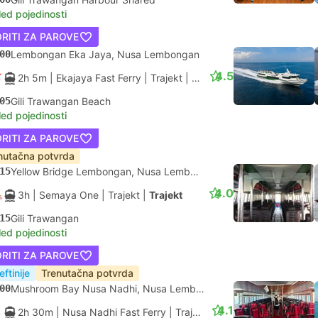
led pojedinosti
RITI ZA PAROVE
00
Lembongan Eka Jaya, Nusa Lembongan
4.5
2h 5m
| Ekajaya Fast Ferry
|
Trajekt
|
Gliser
05
Gili Trawangan Beach
led pojedinosti
RITI ZA PAROVE
nutačna potvrda
15
Yellow Bridge Lembongan, Nusa Lembongan
4.0
3h
| Semaya One
|
Trajekt
|
Trajekt
15
Gili Trawangan
led pojedinosti
RITI ZA PAROVE
eftinije
Trenutačna potvrda
00
Mushroom Bay Nusa Nadhi, Nusa Lembongan
4.1
2h 30m
| Nusa Nadhi Fast Ferry
|
Trajekt
|
Gliser