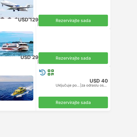
USD 129
Rezervirajte sada
Uključuje porez
|
za cijeli avion
USD 29
Rezervirajte sada
Uključuje porez
|
za odraslu osobu
USD 40
Uključuje porez
|
za odraslu osobu
Rezervirajte sada